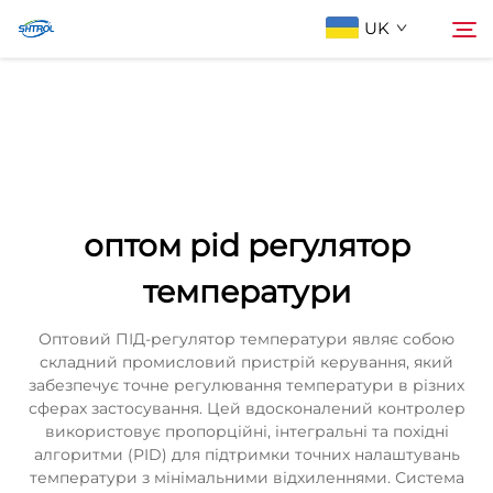
UK
Про компанію
Пошук
Продукти
оптом pid регулятор
Зв'яжіться з нами
температури
Оптовий ПІД-регулятор температури являє собою
складний промисловий пристрій керування, який
забезпечує точне регулювання температури в різних
сферах застосування. Цей вдосконалений контролер
використовує пропорційні, інтегральні та похідні
алгоритми (PID) для підтримки точних налаштувань
температури з мінімальними відхиленнями. Система