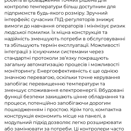
робить впровадження точних рішень для
контролю температури більш доступним для
підприємств будь-якого розміру. Зручний
інтерфейс сучасних ПІД-регуляторів знижує
вимоги до навчання операторів і мінімізує ризик
людської помилки. Їх міцна конструкція та
надійність зменшують потреби в обслуговуванні
та збільшують термін експлуатації. Можливості
інтеграції з існуючими системами через
стандартні протоколи зв’язку покращують
загальну автоматизацію процесів і можливості
моніторингу. Енергоефективність є ще однією
значною перевагою, оскільки точне керування
запобігає перевищенню температури та
зменшує споживання електроенергії. Вбудовані
функції безпеки захищають цінне обладнання та
процеси, потенційно запобігаючи дорогим
пошкодженням і простою. Крім того, компактна
конструкція економить місце на панелі, а
модульний підхід дозволяє легко розширювати
або замінювати за потреби. Ці контролери часто