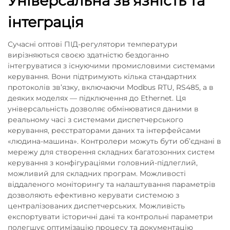
Універсальна зв'язність та
інтеграція
Сучасні оптові ПІД-регулятори температури
вирізняються своєю здатністю бездоганно
інтегруватися з існуючими промисловими системами
керування. Вони підтримують кілька стандартних
протоколів зв’язку, включаючи Modbus RTU, RS485, а в
деяких моделях — підключення до Ethernet. Ця
універсальність дозволяє обмінюватися даними в
реальному часі з системами диспетчерського
керування, реєстраторами даних та інтерфейсами
«людина-машина». Контролери можуть бути об’єднані в
мережу для створення складних багатозонних систем
керування з конфігураціями головний-підлеглий,
можливий для складних програм. Можливості
віддаленого моніторингу та налаштування параметрів
дозволяють ефективно керувати системою з
централізованих диспетчерських. Можливість
експортувати історичні дані та контрольні параметри
полегшує оптимізацію процесу та документацію