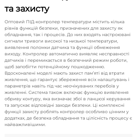
та захисту
Оптовий ПІД-контролер температури містить кілька
рівнів функцій безпеки, призначених для захисту як
обладнання, так і процесів. До них входять настроювані
сигнали тривоги високої та низької температури,
виявлення поломки датчика та функції обмеження
виходу. Контролер автоматично виявляє несправності
датчиків і перемикається в безпечний режим роботи,
щоб запобігти потенційному пошкодженню.
Вдосконалені моделі мають захист пам’яті від втрати
живлення, що гарантує збереження всіх налаштувань і
параметрів навіть під час неочікуваних перебоїв у
живленні. Система також включає функцію виявлення
обриву контуру, яка визначає збої в ланцюзі керування
та запускає відповідні заходи безпеки. Ці комплексні
функції захисту роблять контролер особливо цінним у
додатках, де безпека обладнання та цілісність процесу є
найважливішими.