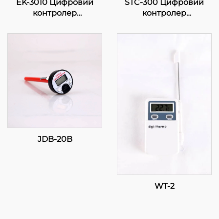
EK-3010 Цифровий
STC-300 Цифровий
контролер
контролер
температури: Точність
температури: Точність
у ваших руках
та функціональність
для ефективного
керування
температурою
JDB-20B
WT-2