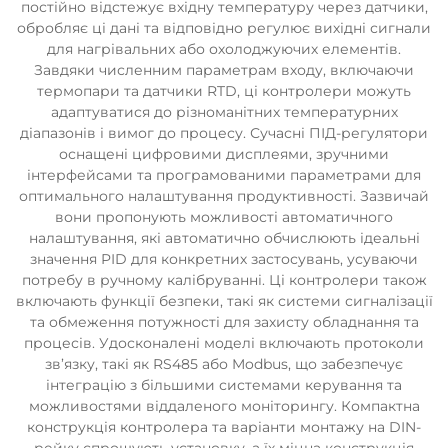
постійно відстежує вхідну температуру через датчики,
обробляє ці дані та відповідно регулює вихідні сигнали
для нагрівальних або охолоджуючих елементів.
Завдяки численним параметрам входу, включаючи
термопари та датчики RTD, ці контролери можуть
адаптуватися до різноманітних температурних
діапазонів і вимог до процесу. Сучасні ПІД-регулятори
оснащені цифровими дисплеями, зручними
інтерфейсами та програмованими параметрами для
оптимального налаштування продуктивності. Зазвичай
вони пропонують можливості автоматичного
налаштування, які автоматично обчислюють ідеальні
значення PID для конкретних застосувань, усуваючи
потребу в ручному калібруванні. Ці контролери також
включають функції безпеки, такі як системи сигналізації
та обмеження потужності для захисту обладнання та
процесів. Удосконалені моделі включають протоколи
зв’язку, такі як RS485 або Modbus, що забезпечує
інтеграцію з більшими системами керування та
можливостями віддаленого моніторингу. Компактна
конструкція контролера та варіанти монтажу на DIN-