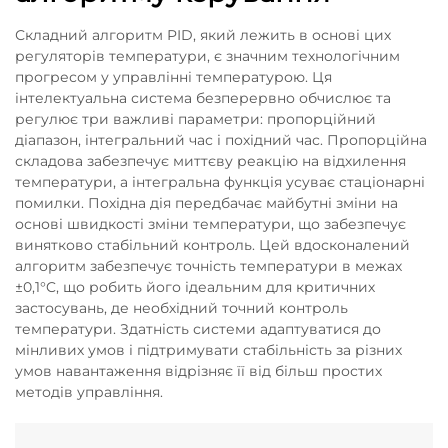
Складний алгоритм PID, який лежить в основі цих
регуляторів температури, є значним технологічним
прогресом у управлінні температурою. Ця
інтелектуальна система безперервно обчислює та
регулює три важливі параметри: пропорційний
діапазон, інтегральний час і похідний час. Пропорційна
складова забезпечує миттєву реакцію на відхилення
температури, а інтегральна функція усуває стаціонарні
помилки. Похідна дія передбачає майбутні зміни на
основі швидкості зміни температури, що забезпечує
винятково стабільний контроль. Цей вдосконалений
алгоритм забезпечує точність температури в межах
±0,1°C, що робить його ідеальним для критичних
застосувань, де необхідний точний контроль
температури. Здатність системи адаптуватися до
мінливих умов і підтримувати стабільність за різних
умов навантаження відрізняє її від більш простих
методів управління.