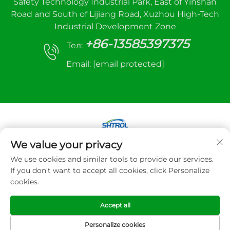
Safety Technology Industrial Park, East of Yinshan
Road and South of Lijiang Road, Xuzhou High-Tech
Industrial Development Zone
+86-13585397375
Тел:
Email:
[email protected]
We value your privacy
Авторське право © 2025 Xuzhou sanhe
We use cookies and similar tools to provide our services.
automatic control equipment Co., LTD. Всі права
If you don't want to accept all cookies, click Personalize
захищено
cookies.
Політика конфіденційності
Accept all
Personalize cookies