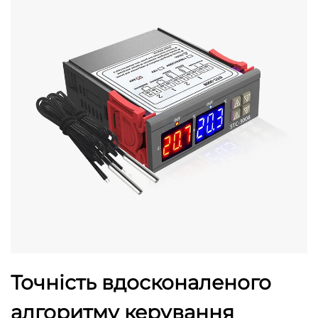
Точність вдосконаленого
алгоритму керування