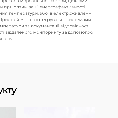
мпресора морозильної камери, циклами
 при оптимізації енергоефективності.
ання температури, збої в електроживленні
 Пристрій можна інтегрувати з системами
мператури та документації відповідності.
ості віддаленого моніторингу за допомогою
ність.
укту