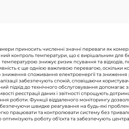
ери приносить численні значні переваги як комерц
очний контроль температури, що є вирішальним для б
я температурою знижує ризик псування та відходів, 
ивність є ще однією важливою перевагою, оскільки к
зниження споживання електроенергії та зниження ра
алізації забезпечують спокій, сповіщаючи користува
ний підхід до технічного обслуговування допомагає 
ості реєстрації даних і звітності спрощують дотрим
ння роботи. Функції віддаленого моніторингу дозво
забезпечуючи швидке реагування на будь-які проблем
гко працювати та контролювати систему без тривало
ю оптимізують роботу об’єкта та забезпечують центра