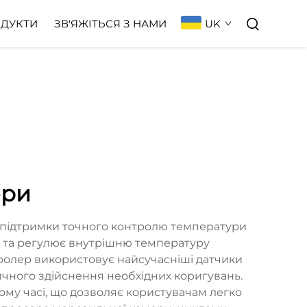
UK
ДУКТИ
ЗВ'ЯЖІТЬСЯ З НАМИ
ери
 підтримки точного контролю температури
є та регулює внутрішню температуру
ролер використовує найсучасніші датчики
чного здійснення необхідних коригувань.
му часі, що дозволяє користувачам легко