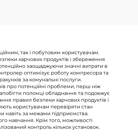
ійним, так і побутовим користувачам.
езпеки харчових продуктів і збереження
потенційно заощаджуючи значні витрати в
онтролер оптимізує роботу компресора та
хунків за комунальні послуги.
чів про потенційні проблеми, перш ніж
запобігти поломці обладнання та подовжує
ання правил безпеки харчових продуктів і
ляють користувачам перевіряти стан
и навіть за межами підприємства.
го навчання. Крім того, можливості
лізований контроль кількох установок.