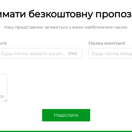
мати безкоштовну пропо
Наш представник зв'яжеться з вами найближчим часом.
м'я
Назва компанії
0/100
000
Надіслати