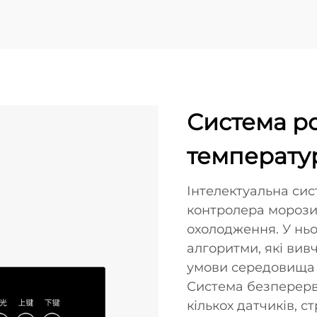
Система р
температу
Інтелектуальна си
контролера морозил
охолодження. У нь
алгоритми, які ви
умови середовища д
Система безперервн
кількох датчиків, 