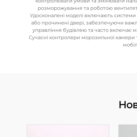
контролювати умови та змінювати нал
розморожування та роботою вентилято
Удосконалені моделі включають системи с
або прочинені двері, забезпечуючи важл
управління будівлею та часто включає мо
Сучасні контролери морозильної камери та
мобіл
Нов