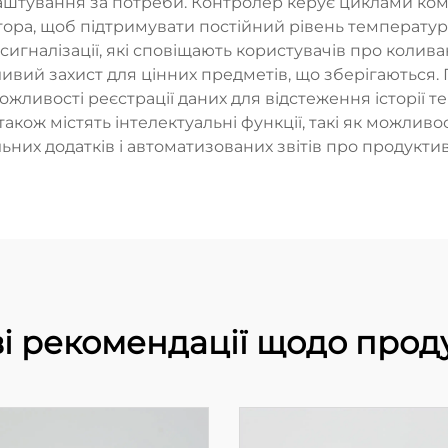
аштування за потреби. Контролер керує циклами ко
ра, щоб підтримувати постійний рівень температури
игналізації, які сповіщають користувачів про колив
ивий захист для цінних предметів, що зберігаються.
жливості реєстрації даних для відстеження історії те
кож містять інтелектуальні функції, такі як можлив
ьних додатків і автоматизованих звітів про продуктив
і рекомендації щодо прод