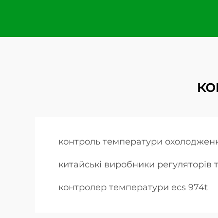
ко
контроль температури охолоджен
китайські виробники регуляторів
контролер температури ecs 974t