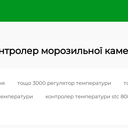
нтролер морозильної кам
ня
тощо 3000 регулятор температури
т
 температури
контролер температури stc 8