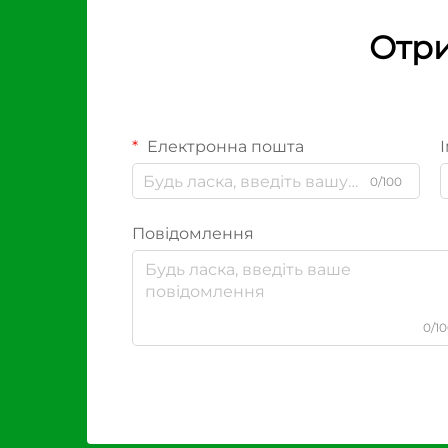
Отри
Електронна пошта
І
0/100
Повідомлення
0/1