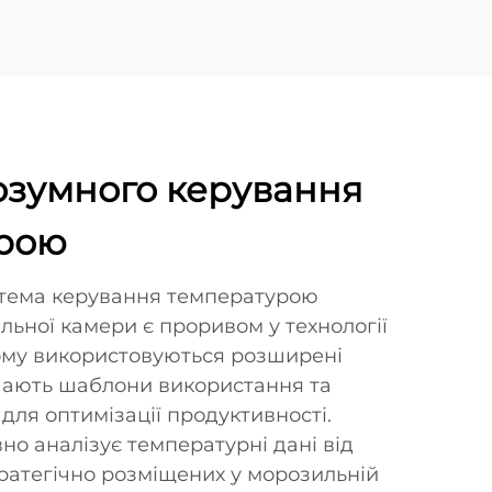
озумного керування
рою
стема керування температурою
ьної камери є проривом у технології
ому використовуються розширені
вчають шаблони використання та
ля оптимізації продуктивності.
о аналізує температурні дані від
стратегічно розміщених у морозильній