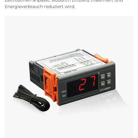
Zeitroutinen anpasst, wodurch Effizienz maximiert und
Energieverbrauch reduziert wird.