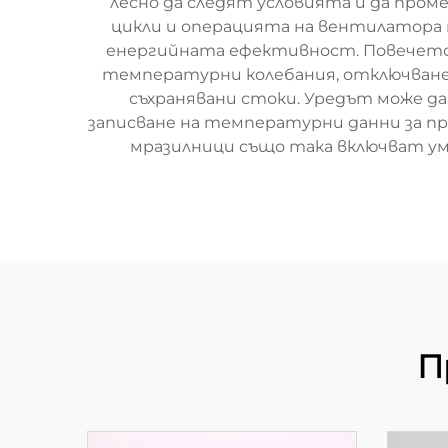
лесно да следят условията и да про
цикли и операцията на вентилатора
енергийната ефективност. Повечето
температурни колебания, отключване
съхранявани стоки. Уредът може да
записване на температурни данни за п
мразилници също така включват у
П