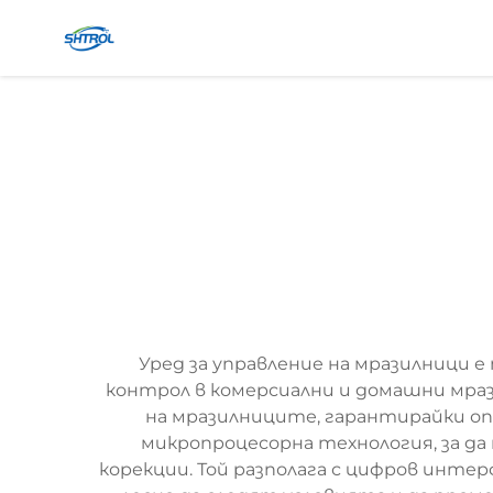
Уред за управление на мразилници
контрол в комерсиални и домашни мраз
на мразилниците, гарантирайки оп
микропроцесорна технология, за д
корекции. Той разполага с цифров инте