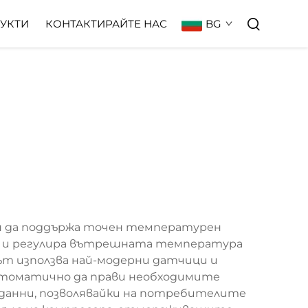
BG
УКТИ
КОНТАКТИРАЙТЕ НАС
ен да поддържа точен температурен
еди и регулира вътрешната температура
ът използва най-модерни датчици и
автоматично да прави необходимите
и данни, позволявайки на потребителите