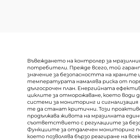
Въвеждането на контролер за мразилни
потребители. Прежде всего, той гаран
значение за безопасността на храните 
температурата намалява риска от порт
дългосрочен план. Енергийната ефекти
циклите за отморожаване, което води 
системи за мониторинг и сигнализация
те да станат критични. Този проактив
продължава живота на мразилната един
съответствието с регулациите за безо
Функциите за отдалечен мониторинг п
което позволява бързо реагиране на вс