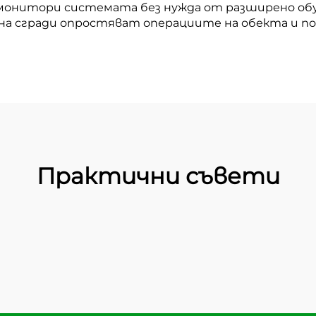
 и монитори системата без нужда от разширено о
 на сгради опростяват операциите на обекта и п
Практични съвети