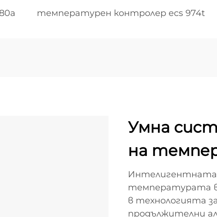
80a
температурен контролер ecs 974t
Умна сист
на темпе
Интелигентната с
температурата в 
в технологията за
продължителни а