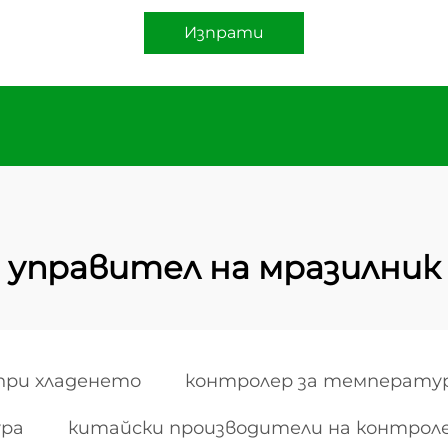
Изпрати
управител на мразилник
при хладенето
контролер за температур
ура
китайски производители на контрол