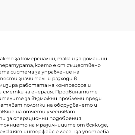
кто за комерсиални, така и за домашни
мпературата, което е от съществено
та система за управление на
пести значителни разходи в
мизира работата на компресора и
ки сметки за енергия. Продвинатите
ителите за възможни проблеми преди
ратяват поломки на оборудването и
отвяне на отчети улесняват
и за операционни подобрения.
тоянието на мразилниците от всякъде,
телският интерфейс е лесен за употреба