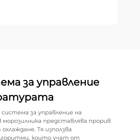
ема за управление
ратурата
истема за управление на
морозилника представлява прорив
 охлаждане. Тя използва
лгоритми, които учат от