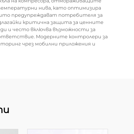
икъла на компресора, отмораживащите
температурни нива, като оптимизира
оито предупреждават потребителя за
длагайки критична защита за ценните
ади и често включва възможности за
съответствие. Модерните контролери за
торинг чрез мобилни приложения и
ти