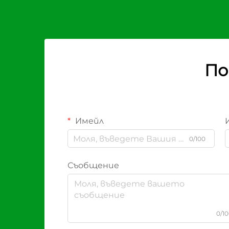
По
Имейл
0/100
Съобщение
0/1