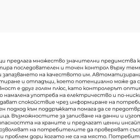
ци предлага множество значителни предимства ка
тира последователен и точен контрол върху те
и запазването на качеството им. Автоматизирана
иране и отпадъци, което потенциално може да с
вност е друг голям плюс, като контролерът опти
до намалена употреба на електричество и по-нис
 дават спокойствие чрез информиране на потреб
ен подход към поддръжката помага да се предотв
ица. Възможностите за записване на данни и изг
пасността на храните и предлагат ценни инсайт
озволяват на потребителите да проверяват със
еки проблем дори когато не са на място. Потреби