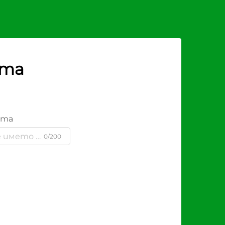
рта
ята
0/200