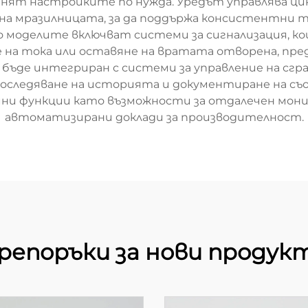
менят настройките по нужда. Уредът управлява ц
 на мразилницата, за да поддържа консистентни 
 моделите включват системи за сигнализация, к
 на тока или оставяне на вратата отворена, пре
 бъде интегриран с системи за управление на сгр
роследяване на историята и документиране на 
мни функции като възможности за отдалечен мони
автоматизирани доклади за производителност.
репоръки за нови продук