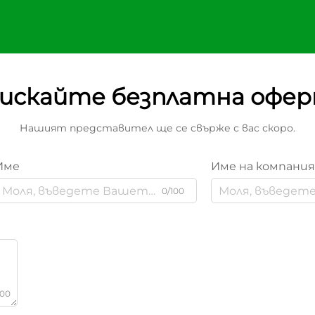
искайте безплатна офе
Нашият представител ще се свърже с вас скоро.
Име
Име на компани
0/100
000