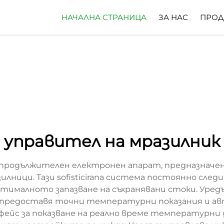
НАЧАЛНА СТРАНИЦА
ЗА НАС
ПРОД
управител на мразилник
 е продължителен електронен апарат, предназнач
илници. Тази sofisticirana система постоянно сл
тималното запазване на съхранявани стоки. Уред
а предоставя точни температурни показания и 
рфейс за показване на реално време температурн