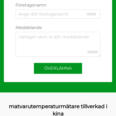
Företagsnamn
0/200
Meddelande
0/1000
ÖVERLÄMNA
matvarutemperaturmätare tillverkad i
kina