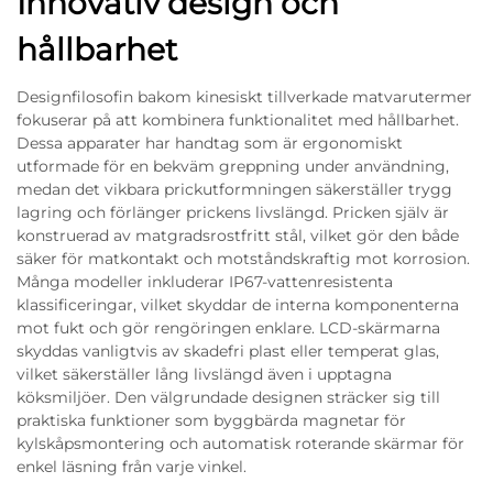
Innovativ design och
hållbarhet
Designfilosofin bakom kinesiskt tillverkade matvarutermer
fokuserar på att kombinera funktionalitet med hållbarhet.
Dessa apparater har handtag som är ergonomiskt
utformade för en bekväm greppning under användning,
medan det vikbara prickutformningen säkerställer trygg
lagring och förlänger prickens livslängd. Pricken själv är
konstruerad av matgradsrostfritt stål, vilket gör den både
säker för matkontakt och motståndskraftig mot korrosion.
Många modeller inkluderar IP67-vattenresistenta
klassificeringar, vilket skyddar de interna komponenterna
mot fukt och gör rengöringen enklare. LCD-skärmarna
skyddas vanligtvis av skadefri plast eller temperat glas,
vilket säkerställer lång livslängd även i upptagna
köksmiljöer. Den välgrundade designen sträcker sig till
praktiska funktioner som byggbärda magnetar för
kylskåpsmontering och automatisk roterande skärmar för
enkel läsning från varje vinkel.