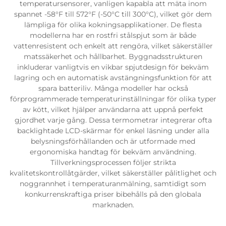
temperatursensorer, vanligen kapabla att mäta inom
spannet -58°F till 572°F (-50°C till 300°C), vilket gör dem
lämpliga för olika kokningsapplikationer. De flesta
modellerna har en rostfri stålspjut som är både
vattenresistent och enkelt att rengöra, vilket säkerställer
matssäkerhet och hållbarhet. Byggnadsstrukturen
inkluderar vanligtvis en vikbar spjutdesign för bekväm
lagring och en automatisk avstängningsfunktion för att
spara batteriliv. Många modeller har också
förprogrammerade temperaturinställningar för olika typer
av kött, vilket hjälper användarna att uppnå perfekt
gjordhet varje gång. Dessa termometrar integrerar ofta
backlightade LCD-skärmar för enkel läsning under alla
belysningsförhållanden och är utformade med
ergonomiska handtag för bekväm användning.
Tillverkningsprocessen följer strikta
kvalitetskontrollåtgärder, vilket säkerställer pålitlighet och
noggrannhet i temperaturanmälning, samtidigt som
konkurrenskraftiga priser bibehålls på den globala
marknaden.