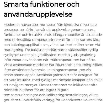
Smarta funktioner och
användarupplevelse
Moderna matvarutermometrar från kinesiska tillverkare
presterar utmärkt i användarupplevelse genom smarta
funktioner och intuitivt bruk. Många modeller är utrustade
med förinställda temperaturintervall för olika sorters kött
och kokningsapplikationer, vilket tar bort osäkerheten vid
matlagning. De bakljusade skärmarna säkerställer tydlig
synlighet under alla ljettillstånd, medan ljudsignalering
informerar användaren när måltemperaturen har nåtts.
Vissa avancerade modeller har Bluetooth-anslutning, vilket
låter användare övervaka kokningstemperaturen via
smartphone-appar. Användargränssnittet är designat för
att vara intuitivt, med tydligt markerade knappar och enkla
att navigera menyer. Dessa termometrar inkluderar ofta
minnesfunktioner för att lagra tidigare
temperaturläsningar och kalibreringsinställningar, vilket
gör dem till värdefulla verktyg för konsekventa kokresultat.