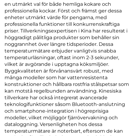
en utmärkt val för både hemliga kokare och
professionella kockar. Först och främst ger dessa
enheter utmärkt värde för pengarna, med
professionella funktioner till konkurrenskraftiga
priser. Tillverkningsexpertisen i Kina har resulterat i
höggradigt pålitliga produkter som behåller sin
noggrannhet över längre tidsperioder. Dessa
temperaturmätare erbjuder vanligtvis snabba
temperaturläsningar, oftast inom 2-3 sekunder,
vilket är avgörande i upptagna köksmiljöer.
Byggkvaliteten är förvånansvärt robust, med
många modeller som har vattenresistenta
konstruktioner och hållbara rostfria stålspetsar som
kan motstå regelbunden användning. Kinesiska
tillverkare har också integrerat avancerade
teknologifunktioner såsom Bluetooth-anslutning
och smartphone-integration i högreprisiga
modeller, vilket möjliggör fjärrövervakning och
dataloggning. Versenligheten hos dessa
temperaturmätare är noterbart, eftersom de kan