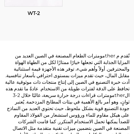
WT-2
تُقدم م therمومترات الطعام المصنعة في الصين العديد من
المزايا الجذابة التي تجعلها خيارًا ممتازًا لكل من الطهاة الهواة
والمحترفين. أولاً وأهم شيء، توفر هذه الأجهزة قيمة استثنائية
مقابل المال، حيث تقدم ميزات بمستوى احترافي بأسعار تنافسية.
أدت خبرة التصنيع في الصين إلى إنتاج منتجات ذات موثوقية عالية
تحافظ على الدقة لفترات طويلة من الاستخدام. عادةً ما تقدم هذه
الtherمومترات قراءات درجة حرارة سريعة، غالبًا خلال 2-3
ثوانٍ، وهو أمر بالغ الأهمية في بيئات المطابخ المزدحمة. يُعتبر
جودة التصنيع قوية بشكل ملحوظ، حيث تحتوي العديد من النماذج
على هيكل مقاوم للماء ورؤوس استشعار من الفولاذ المقاوم
للصدأ يمكنها تحمل الاستخدام المتكرر. كما قامت الشركات
المصنعة في الصين بتضمين ميزات تقنية متقدمة مثل الاتصال