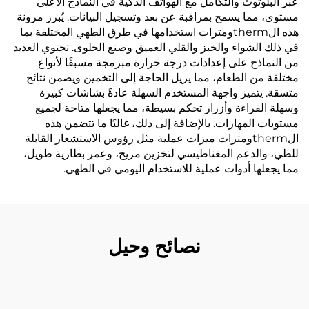
عبر البلوتوث والتكامل مع الهواتف الذكية في النماذج الأعلى
مستوى، مما يسمح بمراقبة عن بعد وتسجيل البيانات. يُبرز مرونة
هذه الthermومترات استخدامها في طرق الطهي المختلفة بما
في ذلك الشواء والخبز والقلي العميق وصنع الحلوى. تحتوي العديد
من النماذج على إعدادات درجة حرارة مبرمجة مسبقًا لأنواع
مختلفة من الطعام، مما يزيل الحاجة إلى التخمين ويضمن نتائج
متسقة. يتميز واجهة المستخدم السهلة عادةً بشاشات كبيرة
وسهلة القراءة وأزرار تحكم بسيطة، مما يجعلها متاحة لجميع
مستويات المهارات. بالإضافة إلى ذلك، غالبًا ما تتضمن هذه
الthermومترات ميزات عملية مثل رؤوس الاستشعار القابلة
للطي، والدعم المغناطيسي لتخزين مريح، وعمر بطارية طويل،
مما يجعلها أدوات عملية للاستخدام اليومي في الطهي.
نصائح وحيل