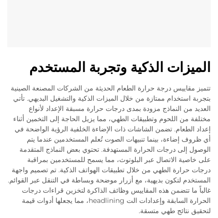
الميزات الذكية وتجربة المستخدم
تتميز مقاييس درجة حرارة الطعام الحديثة من الشركات المصنعة الصينية
بتجربة استخدام ممتازة من خلال الميزات الذكية والتشغيل البديهي. تأتي
العديد من النماذج مزودة بمدى درجات حرارة مسبقة الإعداد لأنواع
مختلفة من اللحوم وتطبيقات الطهي، مما يزيل الحاجة إلى التخمين أثناء
إعداد الطعام. تضمن الشاشات ذات الإضاءة الخلفية الرؤية الواضحة في
أي ظروف إضاءة، بينما تنبيهات الصوت تُعلم المستخدمين عندما يتم
الوصول إلى درجات الحرارة المستهدفة. تحتوي بعض النماذج المتقدمة
على خاصية الاتصال عبر البلوتوث، مما يسمح للمستخدمين بمراقبة
درجات حرارة الطهي من خلال تطبيقات الهواتف الذكية. تم تصميم واجهة
المستخدم لتكون بديهية، مع أزرار موضحة وبساطة في التنقل عبر القوائم.
غالباً ما تتضمن هذه المقاييس وظائف الذاكرة لتخزين قراءات درجات
الحرارة السابقة وإعدادات الت headlining، مما يجعلها أدوات قيمة
لتحقيق نتائج طهي متسقة.