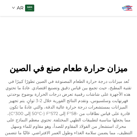
AR
معلومات عنا
بحث
منتجات
ميزان حرارة طعام صنع في الصين
اتصل بنا
تُعد ميزانات درجة حرارة الطعام المصنوعة في الصين تطورًا كبيرًا في
تقنية المطبخ، حيث تجمع بين قياس دقيق وتصنيع اقتصادي. عادةً ما تحتوي
هذه الأجهزة على شاشات رقمية تعرض درجات الحرارة بوضوح بوحدتي
فهرنهايت وسلسيوس، وتقدم النتائج الفورية خلال 2-3 ثوانٍ. يتم تجهيز
الميزانات بمستشعرات درجة حرارة عالية الدقة، والتي عادةً ما تكون
قادرة على قياس نطاقات من -58°F إلى 572°F (-50°C إلى 300°C)،
مما يجعلها مناسبة لتطبيقات الطهي المختلفة. تحتوي معظم النماذج على
محرك استشعار من الفولاذ المقاوم للصدأ، وهو مقاوم للماء وسهل
التنظيف، مما يضمن سلامة الغذاء وطول العمر الافتراضي. غالبًا ما تتضمن