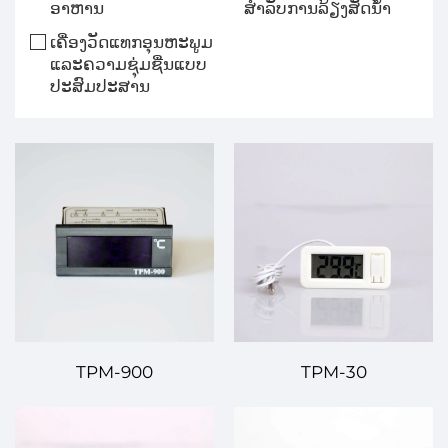
ອາຫານ
ສໍາລັບການລ້ຽງສັດນ້ໍາ
ເຄື່ອງວັດແທກອຸນຫະພູມ
ແລະຄວາມຊຸ່ມຊື່ນແບບ
ປະສົມປະສານ
TPM-900
TPM-30