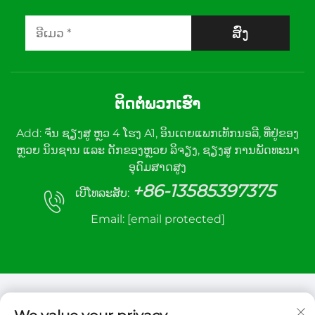
ສົ່ງ
ຕິດຕໍ່ພວກເຮົາ
Add: ຈีນ ຊຽງສູ ຫຼວ 4 ໂຮງ A1, ອິນເດຍແພກເທັກນອລີ, ທີ່ຢູ່ຂອງ
ຫຼວຍ ນິນຊານ ແລະ ດັກຂອງຫຼວຍ ລິຈຽງ, ຊຽງສູ ການພັດທະນາ
ອຸດົມສາດສູງ
+86-13585397375
ເບີໂທລະສັບ:
Email:
[email protected]