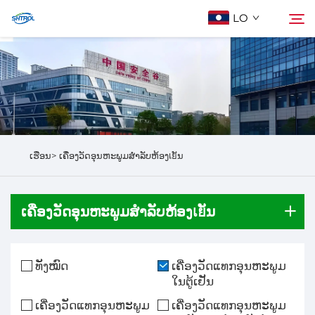
LO
ກ່ຽວກັບພວກເຮົາ
ຄົ້ນຫາ
ຜະລິດຕະພັນ
ເຮືອນ>
ເຄື່ອງວັດອຸນຫະພູມສຳລັບຫ້ອງเยັນ
ຕິດຕໍ່ພວກເຮົາ
ເຄື່ອງວັດອຸນຫະພູມສຳລັບຫ້ອງเยັນ
ທັງໝົດ
ເຄື່ອງວັດແທກອຸນຫະພູມ
ໃນຕູ້ເຢັນ
ເຄື່ອງວັດແທກອຸນຫະພູມ
ເຄື່ອງວັດແທກອຸນຫະພູມ