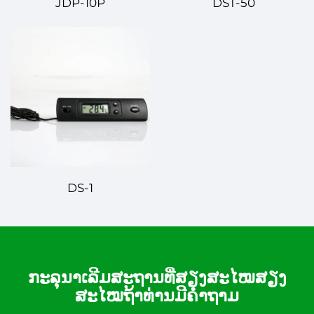
JDP-10P
DST-50
DS-1
ກະລຸນາເລີມສະຖານທີ່ສຽງສະໄໝສຽງ
ສະໄໝຖ້າທ່ານມີຄໍາຖາມ