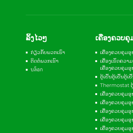
ລິ້ງໄວໆ
ເຄື່ອງຄວບຄ
ກ່ຽວກັບພວກເຮົາ
ເຄື່ອງຄວບຄຸມອ
ຕິດຕໍ່ພວກເຮົາ
ເຄື່ອງເຮັດຄວາມ
ເຄື່ອງຄວບຄຸມອ
บล็อก
ຕູ້ເຢັນຕູ້ເຢັນຕູ້ເຢ
Thermostat ຕູ
ເຄື່ອງຄວບຄຸມອຸນ
ເຄື່ອງຄວບຄຸມອຸນ
ເຄື່ອງຄວບຄຸມອຸ
ເຄື່ອງຄວບຄຸມອ
ເຄື່ອງຄວບຄຸມອ