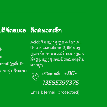
ມດິຈິຕອນເອ
ຕິດຕໍ່ພວກເຮົາ
Add: ຈีນ ຊຽງສູ ຫຼວ 4 ໂຮງ A1,
ອິນເດຍແພກເທັກນອລີ, ທີ່ຢູ່ຂອງ
ັນ
ຫຼວຍ ນິນຊານ ແລະ ດັກຂອງຫຼວຍ
ານ
ລິຈຽງ, ຊຽງສູ ການພັດທະນາອຸດົມ
ການລ້ຽງສັດນ້ໍາ
ສາດສູງ
ວາມຊຸ່ມຊື່ນແບບ
+86-
ເບີໂທລະສັບ:
13585397375
Email:
[email protected]