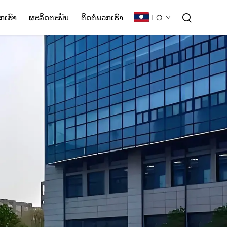
LO
ກເຮົາ
ຜະລິດຕະພັນ
ຕິດຕໍ່ພວກເຮົາ