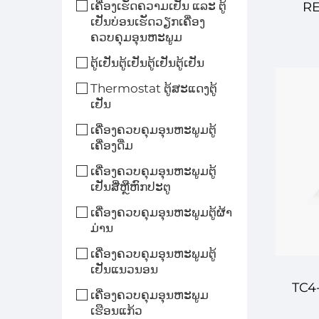
ເຄື່ອງເຮັດຄວາມເຢັນ ແລະ ຕູ້
RE
ເຢັນບ່ອນເຮັດວຽກເຄື່ອງ
ຄວບຄຸມອຸນຫະພູມ
ອ
ຕູ້ເຢັນຕູ້ເຢັນຕູ້ເຢັນຕູ້ເຢັນ
Thermostat ຕູ້ສະແດງຕູ້
ດ
ເຢັນ
ເຄື່ອງຄວບຄຸມອຸນຫະພູມຕູ້
ອຸ
ເຄື່ອງດື່ມ
ເຄື່ອງຄວບຄຸມອຸນຫະພູມຕູ້
ສຳ
ເຢັນສີ່ຫຼືຫົກປະຕູ
ເຄື່ອງຄວບຄຸມອຸນຫະພູມຕູ້ຜ້າ
ມ່ານ
ເຄື່ອງຄວບຄຸມອຸນຫະພູມຕູ້
ເຢັນແນວນອນ
TC4-
ເຄື່ອງຄວບຄຸມອຸນຫະພູມ
ເຮືອນແກ້ວ