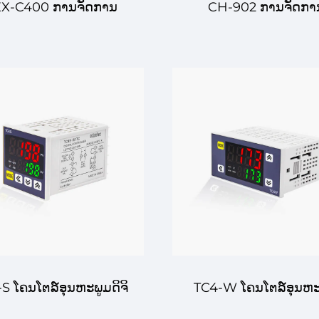
X-C400 ການຈັດການ
CH-902 ການຈັດກາ
ຸນຫະພູມດ້ວຍໂຄສະບັບ
ອຸນຫະພູມດ້ວຍໂຄສະບ
ິจິຕ່າລ໌ – ການຈັດການ
ດິຈິຕ່າລ໌ – ການຈັດກ
ນຫະພູມທີ່ປະສົບຜົນສູງ
ອຸນຫະພູມຂັ້ນສູງສຳລັບ
ລັບການໃຊ້ໃນອຸດົມສາດ
ຈັດການທີ່ປະສົບຜົນ
ແລະອຸດົມສາດທົ່ວໄປ
S ໂຄນໂຕລ໌ອຸນຫະພູມດິຈິ
TC4-W ໂຄນໂຕລ໌ອຸນຫະ