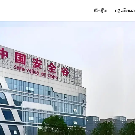
ໜ້າຫຼັກ
ກ່ຽວກັບພວ