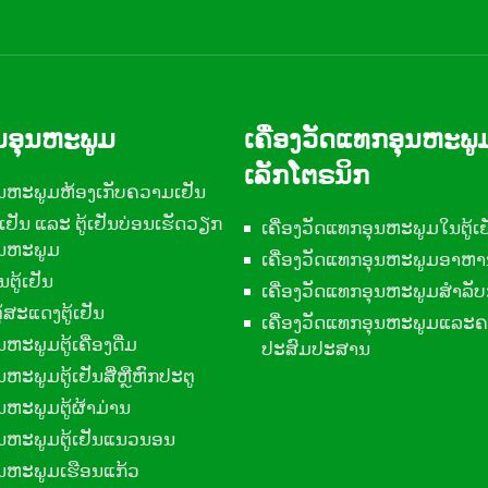
ຸມອຸນຫະພູມ
ເຄື່ອງວັດແທກອຸນຫະພູ
ເລັກໂຕຣນິກ
ຸນຫະພູມຫ້ອງເກັບຄວາມເຢັນ
ເຢັນ ແລະ ຕູ້ເຢັນບ່ອນເຮັດວຽກ
ເຄື່ອງວັດແທກອຸນຫະພູມໃນຕູ້ເຢ
ຸນຫະພູມ
ເຄື່ອງວັດແທກອຸນຫະພູມອາຫ
ັນຕູ້ເຢັນ
ເຄື່ອງວັດແທກອຸນຫະພູມສໍາລັບ
້ສະແດງຕູ້ເຢັນ
ເຄື່ອງວັດແທກອຸນຫະພູມແລະຄ
ຫະພູມຕູ້ເຄື່ອງດື່ມ
ປະສົມປະສານ
ຫະພູມຕູ້ເຢັນສີ່ຫຼືຫົກປະຕູ
ນຫະພູມຕູ້ຜ້າມ່ານ
ຸນຫະພູມຕູ້ເຢັນແນວນອນ
ຸນຫະພູມເຮືອນແກ້ວ