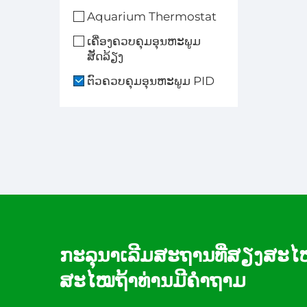
ຕ້ານ
Aquarium Thermostat
ເຄື່ອງຄວບຄຸມອຸນຫະພູມ
ຖືກຕ
ສັດລ້ຽງ
ຕົວຄວບຄຸມອຸນຫະພູມ PID
ກະລຸນາເລີມສະຖານທີ່ສຽງສະ
ສະໄໝຖ້າທ່ານມີຄໍາຖາມ