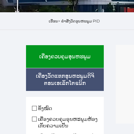
ເຮືອນ>
ຄຳສັ່ງວັດອຸນຫະພູມ PID
ເຄື່ອງຄວບຄຸມອຸນຫະພູມ
ເຄື່ອງວັດແທກອຸນຫະພູມດິຈິ
ຕອນເອເລັກໂຕຣນິກ
ທັງໝົດ
ເຄື່ອງຄວບຄຸມອຸນຫະພູມຫ້ອງ
ເກັບຄວາມເຢັນ