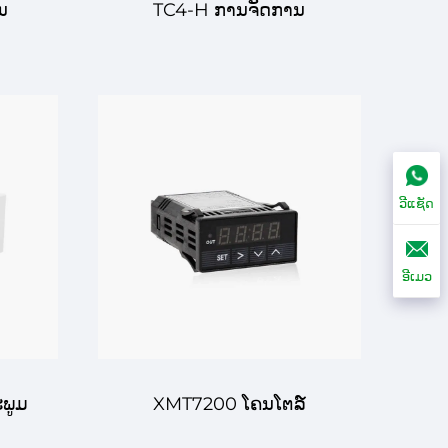
ນ
TC4-H ການຈັດການ
ັບ
ອຸນຫະພູມດ້ວຍໂຄສະບັບ
ານ
ດິຈິຕ່າລ໌ – ການຈັດການ
ການ
ອຸນຫະພູມທີ່ປະສົບຜົນສູງ
ວີແຊັດ
ສຳລັບການໃຊ້ໃນອຸດົມສາດ
ອີເມວ
ແລະອຸດົມສາດທົ່ວໄປ
ພູມ
XMT7200 ໂຄນໂຕລ໌