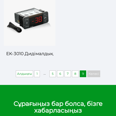
Контролдер:
Эффективті
Температуралық
Менеджмент үшін
Дәлдік және Көпшілік
EK-3010 Дидімалдық
Температуралық
Контролдер: Сіздің
...
Алдыңғы
1
5
6
7
8
9
Келесі
Қолыңыздағы Дәлдік
Сұрағыңыз бар болса, бізге
хабарласыңыз