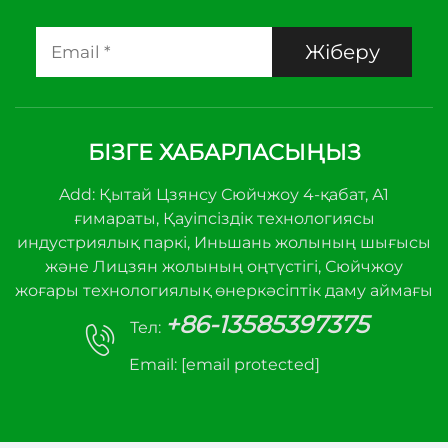
Жіберу
БІЗГЕ ХАБАРЛАСЫҢЫЗ
Add: Қытай Цзянсу Сюйчжоу 4-қабат, А1
ғимараты, Қауіпсіздік технологиясы
индустриялық паркі, Иньшань жолының шығысы
және Лицзян жолының оңтүстігі, Сюйчжоу
жоғары технологиялық өнеркәсіптік даму аймағы
+86-13585397375
Тел:
Email:
[email protected]