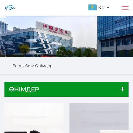
KK
Біздің туралы
Іздеу
Продукциялар
Басты бет>
Өнімдер
Бізбен хабарласыңы
ӨНІМДЕР