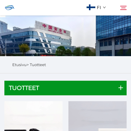
FI
Meistä
Hae
Tuotteet
Etusivu>
Tuotteet
Ota yhteyttä
TUOTTEET