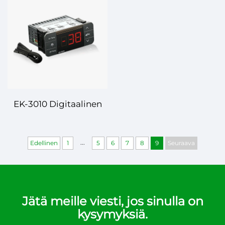
Tarkkuus ja
monipuolisuus
tehokkaan
lämpötilanhallinnan
toteuttamiseksi
EK-3010 Digitaalinen
Lämpötilaregulaattori:
Tarkkuus sormien
...
Edellinen
1
5
6
7
8
9
Seuraava
kärjellä
Jätä meille viesti, jos sinulla on
kysymyksiä.