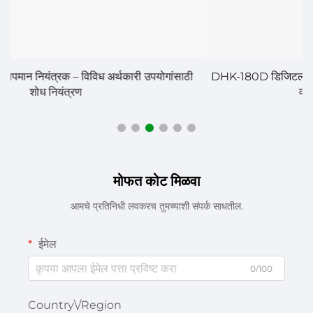
ी
DHK-180D डिजिटल तापमान नियंत्रक – औद्योगिक आणि व्यापारिक
वापरासाठी शोध नियंत्रण
मोफत कोट मिळवा
आमचे प्रतिनिधी लवकरच तुमच्याशी संपर्क साधतील.
ईमेल
0/100
Country\/Region