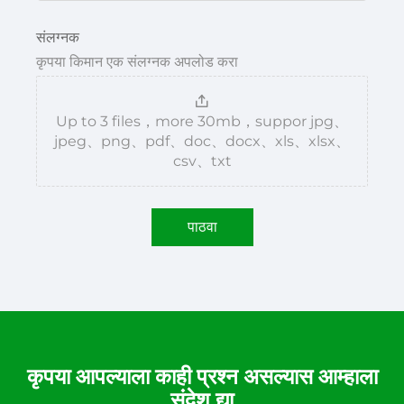
संलग्नक
कृपया किमान एक संलग्नक अपलोड करा
Up to 3 files，more 30mb，suppor jpg、
jpeg、png、pdf、doc、docx、xls、xlsx、
csv、txt
पाठवा
कृपया आपल्याला काही प्रश्न असल्यास आम्हाला
संदेश द्या