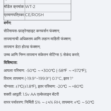
मॉडेल क्रमांक:
WT-2
प्रमाणपत्रिका:
CE/ROSH
वर्णन:
सेल्सियस-फ़ाह्रेनहाइट कनवर्सन फंक्शन;
तापमानाची अधिकतम आणि लहान माहिती फंक्शन;
तापमान डेटा होल्ड फंक्शन;
उच्च आणि निम्न तापमान संकेतन सेटिंग्स 5 सेकंद करते;
विशिष्टता:
आपला परिमाण: -50℃
～
+300℃ (-58℉
～
+572℉);
विराम: तापमान (-19.9°~199.9°) 0.1°C, इतर 1°
योग्यता: ±1℃(±1.8℉), इतर परिमाण: -20℃
～
+80℃
शक्ती आपूर्ती: 1.5v AA एल्केलाइन बॅटरी
वापर पर्यावरण: निर्मिती 5%
～
८५% RH, तापमान: ०℃
～
50℃