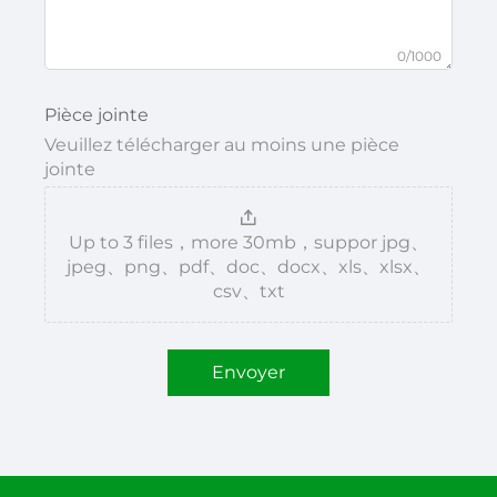
0/1000
Pièce jointe
Veuillez télécharger au moins une pièce
jointe
Up to 3 files，more 30mb，suppor jpg、
jpeg、png、pdf、doc、docx、xls、xlsx、
csv、txt
Envoyer