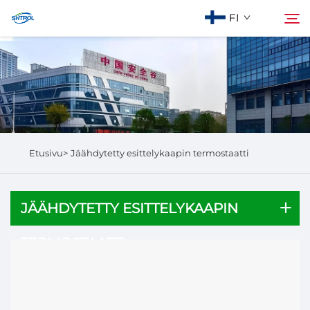
FI
Meistä
Hae
Tuotteet
Etusivu>
Jäähdytetty esittelykaapin termostaatti
Ota yhteyttä
JÄÄHDYTETTY ESITTELYKAAPIN
TERMOSTAATTI