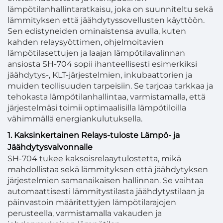
lämpötilanhallintaratkaisu, joka on suunniteltu sekä
lämmityksen että jäähdytyssovellusten käyttöön.
Sen edistyneiden ominaistensa avulla, kuten
kahden relaysyöttimen, ohjelmoitavien
lämpötilasettujen ja laajan lämpötilavalinnan
ansiosta SH-704 sopii ihanteellisesti esimerkiksi
jäähdytys-, KLT-järjestelmien, inkubaattorien ja
muiden teollisuuden tarpeisiin. Se tarjoaa tarkkaa ja
tehokasta lämpötilanhallintaa, varmistamalla, että
järjestelmäsi toimii optimaalisilla lämpötiloilla
vähimmällä energiankulutuksella.
1. Kaksinkertainen Relays-tuloste Lämpö- ja
Jäähdytysvalvonnalle
SH-704 tukee kaksoisrelaaytulostetta, mikä
mahdollistaa sekä lämmityksen että jäähdytyksen
järjestelmien samanaikaisen hallinnan. Se vaihtaa
automaattisesti lämmitystilasta jäähdytystilaan ja
päinvastoin määritettyjen lämpötilarajojen
perusteella, varmistamalla vakauden ja