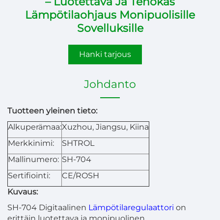
– Luotettava Ja Tehokas
Lämpötilaohjaus Monipuolisille
Sovelluksille
Hanki tarjous
Johdanto
Tuotteen yleinen tieto:
Alkuperämaa:
Xuzhou, Jiangsu, Kiina
Merkkinimi:
SHTROL
Mallinumero:
SH-704
Sertifiointi:
CE/ROSH
Kuvaus:
SH-704 Digitaalinen
Lämpötilaregulaattori
on
erittäin luotettava ja monipuolinen