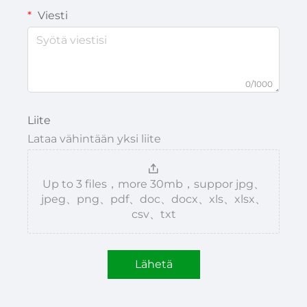
Viesti
0/1000
Liite
Lataa vähintään yksi liite
Up to 3 files，more 30mb，suppor jpg、
jpeg、png、pdf、doc、docx、xls、xlsx、
csv、txt
Lähetä