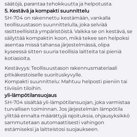
säätöjä, parantaa tehokkuutta ja helpotusta.
5. Kestävä ja kompakti suunnittelu
SH-704 on rakennettu kestämään, vankalla
teollisuustason suunnittelulla, joka selviää
rasitteellisistä ympäristöistä. Vaikka se on kestävä, se
säilyttää kompaktin koon, mikä tekee sen helpoksi
asentaa missä tahansa järjestelmässä, olipa
kyseessä sitten suuria teollisia laitteita tai pieniä
kotiasioita.
Kestävyys: Teollisuustason rakennusmateriaali
pitkäkestoiselle suorituskyvylle.
Kompakti suunnittelu: Mahtuu helposti pieniin tai
tiiviisiin tiloihin.
yli-lämpötilansuojaus
SH-704 sisältää yli-lämpötilansuojan, joka varmistaa
turvallisen toiminnan. Jos järjestelmän lämpötila
ylittää ennalta määrättyjä rajoituksia, ohjausyksikkö
sammutetaan automaattisesti vahingon
estämiseksi ja laitteistosi suojaukseen.