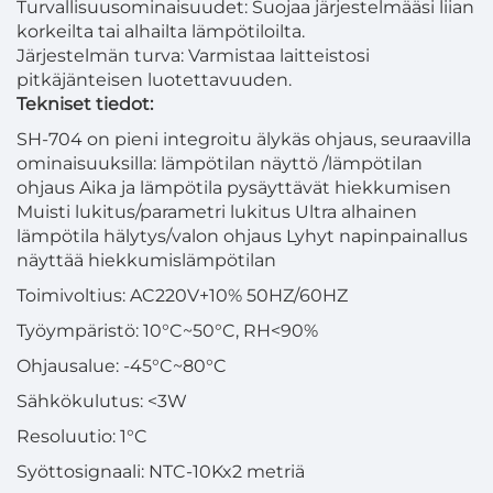
Turvallisuusominaisuudet: Suojaa järjestelmääsi liian
korkeilta tai alhailta lämpötiloilta.
Järjestelmän turva: Varmistaa laitteistosi
pitkäjänteisen luotettavuuden.
Tekniset tiedot:
SH-704 on pieni integroitu älykäs ohjaus, seuraavilla
ominaisuuksilla: lämpötilan näyttö /lämpötilan
ohjaus Aika ja lämpötila pysäyttävät hiekkumisen
Muisti lukitus/parametri lukitus Ultra alhainen
lämpötila hälytys/valon ohjaus Lyhyt napinpainallus
näyttää hiekkumislämpötilan
Toimivoltius: AC220V+10% 50HZ/60HZ
Työympäristö: 10°C~50°C, RH<90%
Ohjausalue: -45°C~80°C
Sähkökulutus: <3W
Resoluutio: 1°C
Syöttosignaali: NTC-10Kx2 metriä