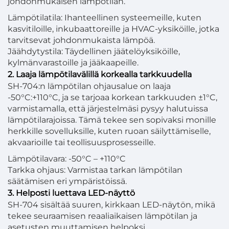
johdonmukaisen lämpötilan.
Lämpötilatila: Ihanteellinen systeemeille, kuten
kasvitiloille, inkubaattoreille ja HVAC-yksiköille, jotka
tarvitsevat johdonmukaista lämpöä.
Jäähdytystila: Täydellinen jäätelöyksiköille,
kylmänvarastoille ja jääkaapeille.
2. Laaja lämpötilavälillä korkealla tarkkuudella
SH-704:n lämpötilan ohjausalue on laaja
-50°C:+110°C, ja se tarjoaa korkean tarkkuuden ±1°C,
varmistamalla, että järjestelmäsi pysyy halutuissa
lämpötilarajoissa. Tämä tekee sen sopivaksi monille
herkkille sovelluksille, kuten ruoan säilyttämiselle,
akvaarioille tai teollisuusprosesseille.
Lämpötilavara: -50°C – +110°C
Tarkka ohjaus: Varmistaa tarkan lämpötilan
säätämisen eri ympäristöissä.
3. Helposti luettava LED-näyttö
SH-704 sisältää suuren, kirkkaan LED-näytön, mikä
tekee seuraamisen reaaliaikaisen lämpötilan ja
asetusten muuttamisen helpoksi.