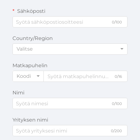
Sähköposti
0/100
Country/Region
Valitse
Matkapuhelin
Koodi
0/16
Nimi
0/100
Yrityksen nimi
0/200