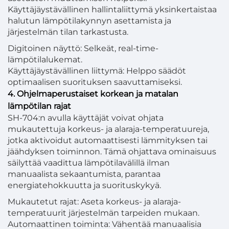
Käyttäjäystävällinen hallintaliittymä yksinkertaistaa
halutun lämpötilakynnyn asettamista ja
järjestelmän tilan tarkastusta.
Digitoinen näyttö: Selkeät, real-time-
lämpötilalukemat.
Käyttäjäystävällinen liittymä: Helppo säädöt
optimaalisen suorituksen saavuttamiseksi.
4. Ohjelmaperustaiset korkean ja matalan
lämpötilan rajat
SH-704:n avulla käyttäjät voivat ohjata
mukautettuja korkeus- ja alaraja-temperatuureja,
jotka aktivoidut automaattisesti lämmityksen tai
jäähdyksen toiminnon. Tämä ohjattava ominaisuus
säilyttää vaadittua lämpötilavälillä ilman
manuaalista sekaantumista, parantaa
energiatehokkuutta ja suorituskykyä.
Mukautetut rajat: Aseta korkeus- ja alaraja-
temperatuurit järjestelmän tarpeiden mukaan.
Automaattinen toiminta: Vähentää manuaalisia