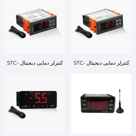
کارآمد
کنترلر دمایی دیجیتال STC-
کنترلر دمایی دیجیتال STC-
8080A+ : کارایی، قابلیت
8000H - کنترل پیشرفته دما
اتکا و انعطاف‌پذیری
برای کاربردهای گرم و سرد