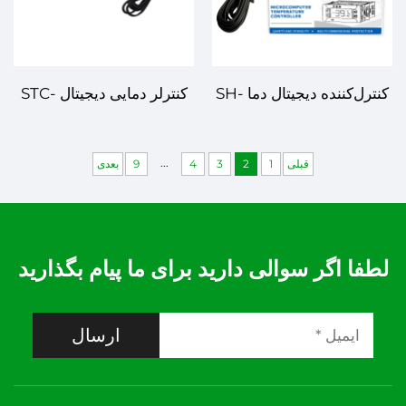
کنترل‌کننده دیجیتال دما SH-
کنترلر دمایی دیجیتال STC-
512E، جایگزین Fullguage
3000 - کنترل دما با دقت بالا
برای کاربردهای صنعتی و
...
قبلی
1
2
3
4
9
بعدی
تجاری
لطفا اگر سوالی دارید برای ما پیام بگذارید
ارسال