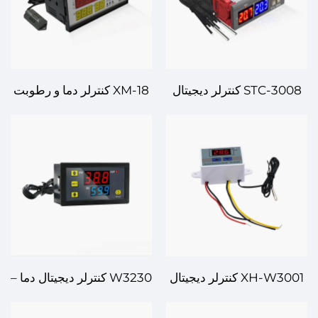
STC-3008 کنترلر دیجیتال
XM-18 کنترلر دما و رطوبت
دما و رطوبت – کنترل دقیق
چند عملکردی – راه‌حل
برای محیط شما
کنترل یکپارچه
XH-W3001 کنترلر دیجیتال
W3230 کنترلر دیجیتال دما –
دما – کنترل دما ساده و
کنترل دما قابل اتکا و دقیق