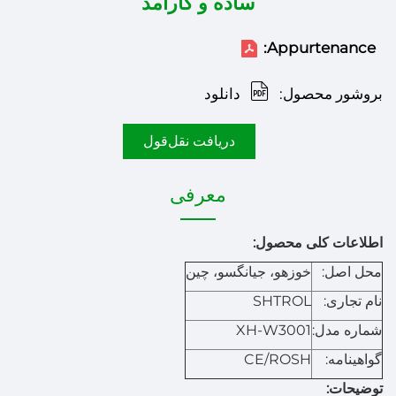
ساده و کارآمد
Appurtenance:
بروشور محصول:
دانلود
دریافت نقل‌قول
معرفی
اطلاعات کلی محصول:
محل اصل:
خوزهو، جیانگسو، چین
نام تجاری:
SHTROL
شماره مدل:
XH-W3001
گواهینامه:
CE/ROSH
توضیحات: