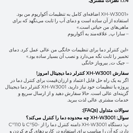
1.1.4 نظرات مشتری:
«XH-W3001 اضافه‌ای کامل به تنظیمات آکواریوم من بود.
استفاده از آن ساده است و دمای آب را ثابت می‌نگهد که برای
ماهی‌های من حیاتی است.»
– سارا پ., علاقه‌مند به آکواریوم
«این کنترلر دما برای تنظیمات خانگی من عالی عمل کرد. دمای
تخمیر را ثابت نگه می‌دارد و نصب آن بسیار ساده بود.»
– جیک ت., بیروباز خانگی
سفارش XH-W3001 کنترلر دما دیجیتال امروز!
اگر به یک راه حل قابل اعتماد و ارزان‌قیمت برای کنترل دما در
پروژه یا تنظیمات خود نیاز دارید، XH-W3001 کنترلر دما دیجیتال
گزینه‌ای عالی است. حالا سفارش دهید و از ارسال سریع و
خدمات مشتری عالی لذت ببرید.
سوالات متداول (FAQs):
سوال: XH-W3001 چه محدوده دما را کنترل می‌کند؟
پ: دستگاه XH-W3001 دامنه کنترل دما را از -50°C تا 110°C
دارد، که آن را مناسب برای استفاده در کاربردهای گرم کردن و