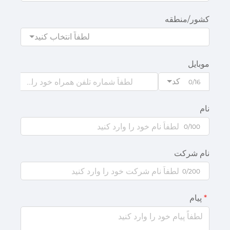
کشور/منطقه
لطفاً انتخاب کنید
موبایل
کد
0/16
نام
0/100
نام شرکت
0/200
پیام