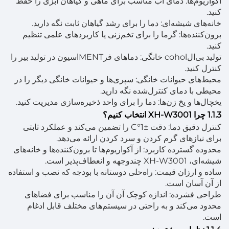
آکواریوم‌ها: دمای آب مناسب برای ماهی و گیاهان آبزی را حفظ
کنید.
خانه‌های شیشه‌ای: دما را برای رشد گیاهان ثابت نگه دارید.
برون‌کننده‌ها: گرما را برای تخم‌زنی یا کاربردهای علمی تنظیم
کنید.
تولید بی‌الcohol خانگی: دماهای فرMENTاسیون در تولید بیر را
کنترل کنید.
محیط‌های حیوانات خانگی: سپری‌ها و حیوانات خانگی دیگر را در
محیطی با دمای کنترل‌شده نگه دارید.
یخچال‌ها و یخ زن‌ها: دما را برای واحد ذخیره‌سازی مدیریت کنید.
1.1.3 چرا XH-W3001 انتخاب کنیم؟
کنترل دقیق دما: دقت ±1°C را تضمین می‌کند و عملکرد ثابتی
برای نیازهای گرم کردن و سرد کردن ارائه می‌دهد.
محدوده گسترده کاربرد: از آکواریوم‌ها تا برون‌کننده‌ها و خانه‌های
شیشه‌ای، XH-W3001 چندوجهه و انعطاف‌پذیر است.
ساده و ارزان قیمت: راه‌حلی دوستانه با بودجه که نصب و استفاده
از آن آسان است.
طراحی فشرده: اندازه کوچک آن آن را مناسب برای فضاهای
محدود می‌کند و به راحتی در سیستم‌های مختلف قابل ادغام
است.