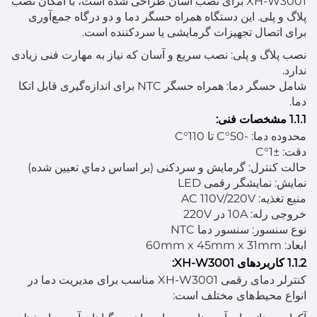
XH-W3001 برای نصب آسان طراحی شده است، با امکان نصب
پلاگ و پلی. این دستگاه همراه حسگر دما و دو درگاه جمع‌آوری
برای اتصال تجهیزات گرمایشی یا سردکننده است.
نصب پلاگ و پلی: نصب سریع و آسان که نیاز به مهارت فنی زیادی
ندارد.
شامل حسگر دما: همراه حسگر NTC برای اندازه‌گیری قابل اتکا
دما.
1.1.1 مشخصات فنی:
محدوده دما: -50°C تا 110°C
دقت: ±1°C
حالت کنترل: گرمایش و سردکنی (بر اساس دماي تعیین شده)
نمایش: نمایشگر رقمی LED
منبع تغذیه: AC 110V/220V
خروجی رله: 10A در 220V
نوع سنسور: سنسور دما NTC
ابعاد: 60mm x 45mm x 31mm
1.1.2 کاربردهای XH-W3001:
کنترلر دمای رقمی XH-W3001 مناسب برای مدیریت دما در
انواع محیط‌های مختلف است: