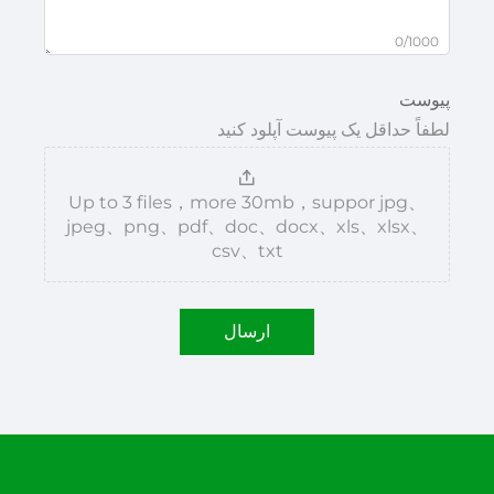
0/1000
پیوست
لطفاً حداقل یک پیوست آپلود کنید
Up to 3 files，more 30mb，suppor jpg、
jpeg、png、pdf、doc、docx、xls、xlsx、
csv、txt
ارسال