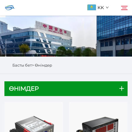
KK
Біздің туралы
Іздеу
Продукциялар
Басты бет>
Өнімдер
Бізбен хабарласыңы
ӨНІМДЕР