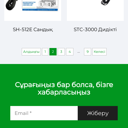
SH-512E Сандық
STC-3000 Дидікті
температура
Температуралық
реттегішінің
Контролер –
...
Алдыңғы
1
2
3
4
9
Келесі
ауыстырмасы
Қосметикалық және
Fullguage
Саудағы Қолдану үшін
Өзекті
Температуралық
Сұрағыңыз бар болса, бізге
Контроль
хабарласыңыз
Жіберу