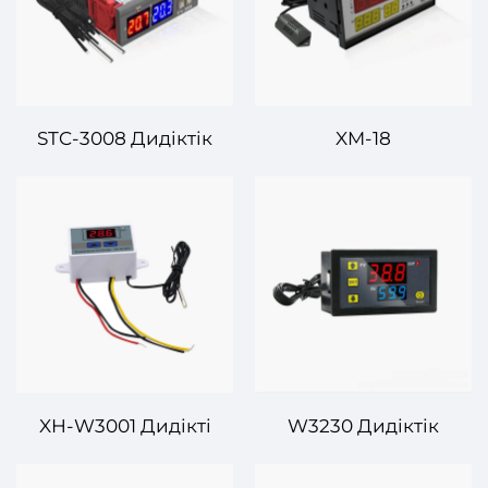
STC-3008 Дидіктік
XM-18
температуралық және
Көпфункциональды
влаждық басқарушы –
Температура және
Қорытындық
Сыйымдылық
ортағыңыз үшін дәл
Контролері –
басқару
Барлығы-Біріндегі
Басқару Шешімі
XH-W3001 Дидікті
W3230 Дидіктік
Температура
температуралық