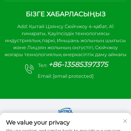
БІЗГЕ ХАБАРЛАСЫҢЫЗ
Add: Қытай Цзянсу Сюйчжоу 4-қабат, А1
ғимараты, Қауіпсіздік технологиясы
индустриялық паркі, Иньшань жолының шығысы
және Лицзян жолының оңтүстігі, Сюйчжоу
жоғары технологиялық өнеркәсіптік даму аймағы
+86-13585397375
Тел:
Email:
[email protected]
We value your privacy
Copyright © 2026 Xuzhou sanhe automatic
We use cookies and similar tools to provide our services.