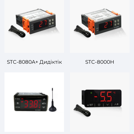
Контролері –
басқарушы –
Қарапайым және
Өзгертпелі және дәл
Өзгеңбап
температуралық
Температура
басқару
Басқаруы
STC-8080A+ Дидіктік
STC-8000H
Температура
Дидімалдық
Контролері: Құрылғы,
Температура
Сенімді және
Контролері –
Көпшілік
Қысымдау және
Соғырлау
Қолданбалары үшін
Жаңа Температура
Контролі