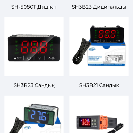
SH-5080T Дидікті
SH3B23 Дидигальды
Температуралық
Температуралық
Контролер –
Контролдері –
Қосмекеттік және
Өзбеккелікті Басқару
Саудағы Қолдану үшін
Үшін Өндіріс және
Өзекті Контроль
Коммерциялық
Қажеттер
SH3B23 Сандық
SH3B21 Сандық
температура
температура
реттегішінің
реттегіші
ауыстырғышы EVCO