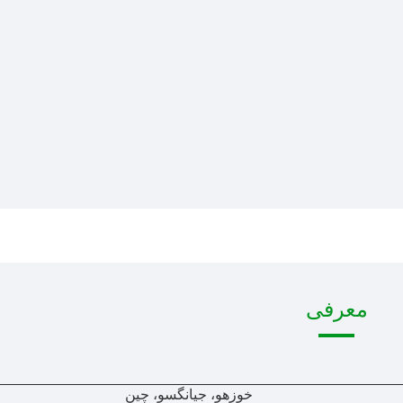
معرفی
خوزهو، جیانگسو، چین