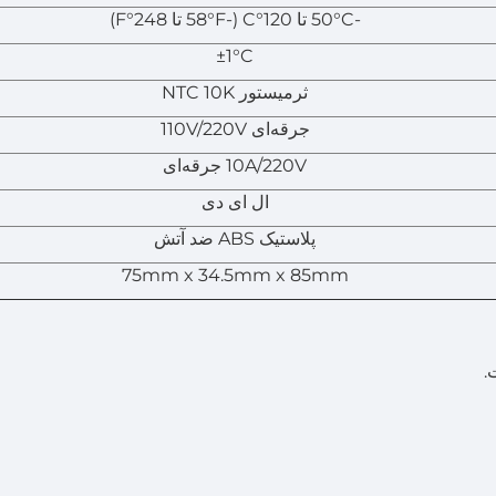
-50°C تا 120°C (-58°F تا 248°F)
±1°C
ثرمیستور NTC 10K
جرقه‌ای 110V/220V
10A/220V جرقه‌ای
ال ای دی
پلاستیک ABS ضد آتش
75mm x 34.5mm x 85mm
.