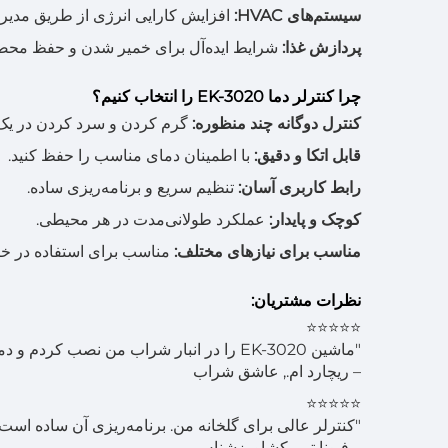
سیستم‌های HVAC:
افزایش کارایی انرژی از طریق مدیر
پردازش غذا:
شرایط ایده‌آل برای خمیر شدن و حفظ محصو
چرا کنترلر دما EK-3020 را انتخاب کنیم؟
کنترل دوگانه چند منظوره:
گرم کردن و سرد کردن در یک 
قابل اتکا و دقیق:
با اطمینان دمای مناسب را حفظ کنید.
رابط کاربری آسان:
تنظیم سریع و برنامه‌ریزی ساده.
کوچک و پایدار:
عملکرد طولانی‌مدت در هر محیطی.
مناسب برای نیازهای مختلف:
مناسب برای استفاده در خا
نظرات مشتریان:
⭐⭐⭐⭐⭐
"ماشین EK-3020 را در انبار شراب من نصب کردم و دمای آن را به طور کامل ثابت نگه می‌دارد. نمی‌توانم خوشحال‌تر باشم!"
– ریچارد ام., عاشق شراب
⭐⭐⭐⭐⭐
"کنترلر عالی برای گلخانه من. برنامه‌ریزی آن ساده است 
– فیونا تی., کشاورزشناس