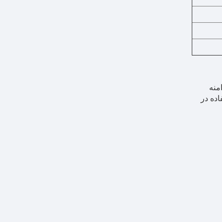
منه
ده در