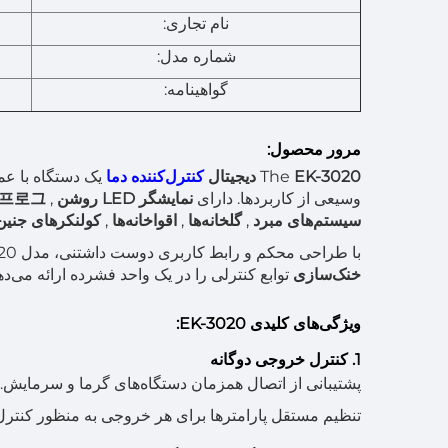
نام تجاری:
شماره مدل:
گواهینامه:
مرور محصول:
EK-3020 دیجیتال
The
کنترل‌کننده دما
یک دستگاه با عم
وسیعی از کاربردها. دارای
نمایشگر LED روشن
,
프로그رام نویسی ساده
سیستم‌های مبرد
,
گلخانه‌ها
,
اقواخانه‌ها
,
کولنکرهای جنی
با طراحی محکم و رابط کاربری دوست داشتنی، مدل EK-3020 عملکرد پایداری تضمین می‌کند و به کاربران هر دو
خنک‌سازی
توابع کنترلی را در یک واحد فشرده ارائه می‌ده
ویژگی‌های کلیدی EK-3020:
1. کنترل خروجی دوگانه
پشتیبانی از اتصال همزمان دستگاه‌های گرما و سرمایش.
تنظیم مستقل پارامترها برای هر خروجی به منظور کنترل 