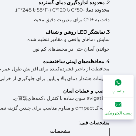
2. محدوده اندازه‌گیری دمای گسترده
محدوده دما:
-50°C تا 120°C (-58°F تا 248°F).
دقت به ±1°C برای مدیریت دقیق محیط.
3. نمایشگر LED روشن و شفاف
نمایش دماهای واقعی و مقادیر تنظیم شده.
خواندن آسان حتی در محیط‌های کم نور.
4. محافظت‌های ایمنی ساخته‌شده
محافظت از تاخیر فشرده‌کننده برای افزایش طول عمر ت
تنظیمات هشدار دمای بالا و پایین برای جلوگیری از خراب
5. نصب و عملیات آسان
واتساپ
نavigatie منوی ساده با کنترل دکمه‌های直观ی.
جعبه کompact و مقاوم مناسب برای چندین گزینه نصب.
پست الکترونیکی
مشخصات فنی:
مشخصات