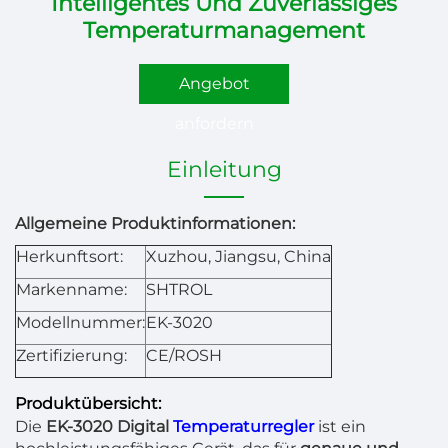
Intelligentes Und Zuverlässiges
Temperaturmanagement
Angebot
anfordern
Einleitung
Allgemeine Produktinformationen:
Herkunftsort:
Xuzhou, Jiangsu, China
Markenname:
SHTROL
Modellnummer:
EK-3020
Zertifizierung:
CE/ROSH
Produktübersicht:
Die
EK-3020 Digital
Temperaturregler
ist ein