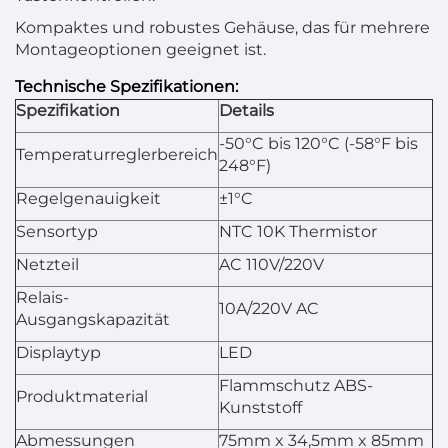
Kompaktes und robustes Gehäuse, das für mehrere
Montageoptionen geeignet ist.
Technische Spezifikationen:
Spezifikation
Details
-50°C bis 120°C (-58°F bis
Temperaturreglerbereich
248°F)
Regelgenauigkeit
±1°C
Sensortyp
NTC 10K Thermistor
Netzteil
AC 110V/220V
Relais-
10A/220V AC
Ausgangskapazität
Displaytyp
LED
Flammschutz ABS-
Produktmaterial
Kunststoff
Abmessungen
75mm x 34,5mm x 85mm