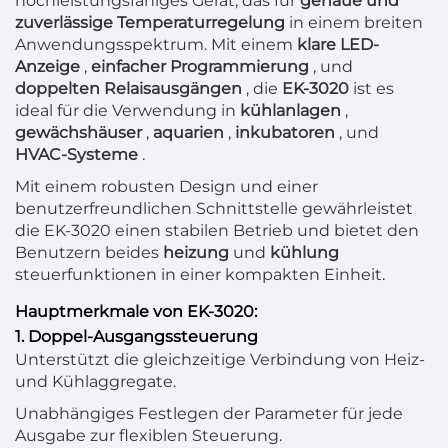
hochleistungsfähiges Gerät, das für
genaue und
zuverlässige Temperaturregelung
in einem breiten
Anwendungsspektrum. Mit einem
klare LED-
Anzeige
,
einfacher Programmierung
, und
doppelten Relaisausgängen
, die
EK-3020
ist es
ideal für die Verwendung in
kühlanlagen
,
gewächshäuser
,
aquarien
,
inkubatoren
, und
HVAC-Systeme
.
Mit einem robusten Design und einer
benutzerfreundlichen Schnittstelle gewährleistet
die EK-3020 einen stabilen Betrieb und bietet den
Benutzern beides
heizung
und
kühlung
steuerfunktionen in einer kompakten Einheit.
Hauptmerkmale von EK-3020:
1. Doppel-Ausgangssteuerung
Unterstützt die gleichzeitige Verbindung von Heiz-
und Kühlaggregate.
Unabhängiges Festlegen der Parameter für jede
Ausgabe zur flexiblen Steuerung.