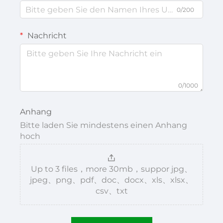
0/200
Nachricht
0/1000
Anhang
Bitte laden Sie mindestens einen Anhang
hoch
Up to 3 files，more 30mb，suppor jpg、
jpeg、png、pdf、doc、docx、xls、xlsx、
csv、txt