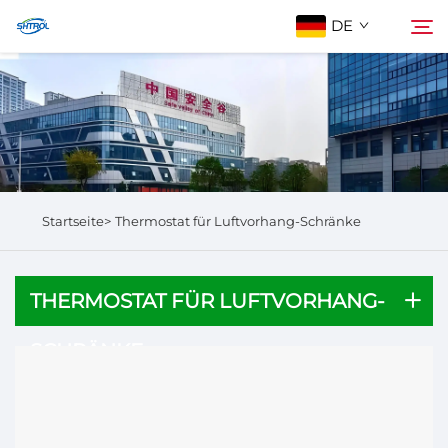
DE
Über Uns
Suchen
Produkte
Startseite>
Thermostat für Luftvorhang-Schränke
Kontaktieren Sie Uns
THERMOSTAT FÜR LUFTVORHANG-
SCHRÄNKE