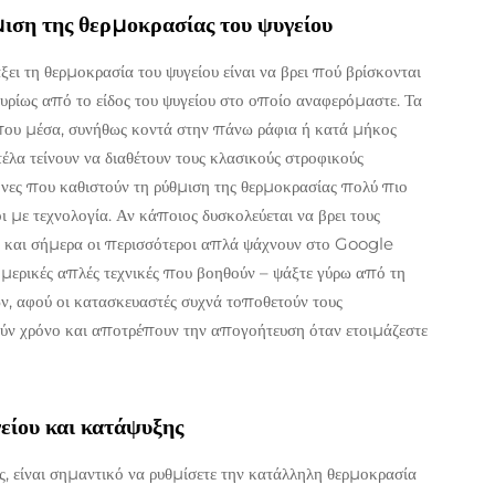
μιση της θερμοκρασίας του ψυγείου
ι τη θερμοκρασία του ψυγείου είναι να βρει πού βρίσκονται
 κυρίως από το είδος του ψυγείου στο οποίο αναφερόμαστε. Τα
που μέσα, συνήθως κοντά στην πάνω ράφια ή κατά μήκος
έλα τείνουν να διαθέτουν τους κλασικούς στροφικούς
θόνες που καθιστούν τη ρύθμιση της θερμοκρασίας πολύ πιο
ι με τεχνολογία. Αν κάποιος δυσκολεύεται να βρει τους
 αν και σήμερα οι περισσότεροι απλά ψάχνουν στο Google
 μερικές απλές τεχνικές που βοηθούν – ψάξτε γύρω από τη
ν, αφού οι κατασκευαστές συχνά τοποθετούν τους
μούν χρόνο και αποτρέπουν την απογοήτευση όταν ετοιμάζεστε
είου και κατάψυξης
ς, είναι σημαντικό να ρυθμίσετε την κατάλληλη θερμοκρασία