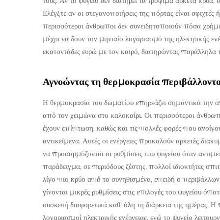
τους. Αν το ψυγείο δεν διατηρεί τα τρόφιμα αρκετά κρύα
Ελέγξτε αν οι στεγανοποιήσεις της πόρτας είναι σφιχτές ή
περισσότεροι άνθρωποι δεν συνειδητοποιούν πόσα χρήμα
μέχρι να δουν τον μηνιαίο λογαριασμό της ηλεκτρικής ε
εκατοντάδες ευρώ με τον καιρό, διατηρώντας παράλληλα 
Αγνοώντας τη θερμοκρασία περιβάλλοντος
Η θερμοκρασία του δωματίου επηρεάζει σημαντικά την απ
από τον χειμώνα στο καλοκαίρι. Οι περισσότεροι άνθρωπ
έχουν επίπτωση, καθώς και τις πολλές φορές που ανοίγο
αντικείμενα. Αυτές οι ενέργειες προκαλούν αρκετές διακ
να προσαρμόζονται οι ρυθμίσεις του ψυγείου όταν αντιμε
παράδειγμα, σε περιόδους ζέστης, πολλοί ιδιοκτήτες σπιτ
λίγο πιο κρύο από το συνηθισμένο, επειδή ο περιβάλλων α
γίνονται μικρές ρυθμίσεις στις επιλογές του ψυγείου όπο
συσκευή διαφορετικά καθ' όλη τη διάρκεια της ημέρας. Η
λογαριασμοί ηλεκτρικής ενέργειας, ενώ το ψυγείο λειτουρ