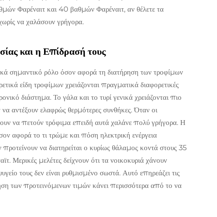
αθμών Φαρέναιτ και 40 βαθμών Φαρέναιτ, αν θέλετε τα
χωρίς να χαλάσουν γρήγορα.
ας και η Επίδρασή τους
τικά σημαντικό ρόλο όσον αφορά τη διατήρηση των τροφίμων
ρετικά είδη τροφίμων χρειάζονται πραγματικά διαφορετικές
ονικό διάστημα. Το γάλα και το τυρί γενικά χρειάζονται πιο
 να αντέξουν ελαφρώς θερμότερες συνθήκες. Όταν οι
γουν να πετούν τρόφιμα επειδή αυτά χαλάνε πολύ γρήγορα. Η
σον αφορά το τι τρώμε και πόση ηλεκτρική ενέργεια
 προτείνουν να διατηρείται ο κυρίως θάλαμος κοντά στους 35
τ. Μερικές μελέτες δείχνουν ότι τα νοικοκυριά χάνουν
γείο τους δεν είναι ρυθμισμένο σωστά. Αυτό επηρεάζει τις
ηση των προτεινόμενων τιμών κάνει περισσότερα από το να