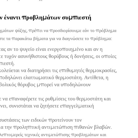
ν έναντι προβλημάτων συμπιεστή
ημάτων ψύξης, πρέπει να προσδιορίσουμε εάν το πρόβλημα
στε τα παρακάτω βήματα για να διαγνώσετε το πρόβλημα:
τας αν το ψυγείο είναι ενεργοποιημένο και αν η
ε τυχόν ασυνήθιστους θορύβους ή δονήσεις, οι οποίες
ιεστή.
κολεύεται να διατηρήσει τις επιθυμητές θερμοκρασίες,
οδηλώνει ελαττωματικό θερμοστάτη. Αντίθετα, η
ρβολικός θόρυβος μπορεί να υποδηλώνουν
 να επαναφέρετε τις ρυθμίσεις του θερμοστάτη και
ει, συνιστάται να ζητήσετε επαγγελματική
 συστάσεις των ειδικών προτείνουν τον
ια την προληπτική αντιμετώπιση πιθανών βλαβών.
 λεπτομερείς τεχνικές αντιμετώπισης προβλημάτων και