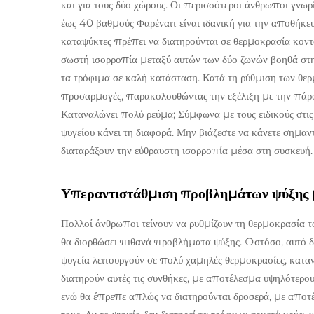
και για τους δύο χώρους. Οι περισσότεροι άνθρωποι γνωρ
έως 40 βαθμούς Φαρέναιτ είναι ιδανική για την αποθήκε
καταψύκτες πρέπει να διατηρούνται σε θερμοκρασία κον
σωστή ισορροπία μεταξύ αυτών των δύο ζωνών βοηθά στ
τα τρόφιμα σε καλή κατάσταση. Κατά τη ρύθμιση των θε
προσαρμογές, παρακολουθώντας την εξέλιξη με την πάροδ
Καταναλώνει πολύ ρεύμα; Σύμφωνα με τους ειδικούς στις 
ψυγείου κάνει τη διαφορά. Μην βιάζεστε να κάνετε σημαν
διαταράξουν την εύθραυστη ισορροπία μέσα στη συσκευή
Υπεραντιστάθμιση προβλημάτων ψύξης μ
Πολλοί άνθρωποι τείνουν να ρυθμίζουν τη θερμοκρασία το
θα διορθώσει πιθανά προβλήματα ψύξης. Ωστόσο, αυτό δ
ψυγεία λειτουργούν σε πολύ χαμηλές θερμοκρασίες, κατα
διατηρούν αυτές τις συνθήκες, με αποτέλεσμα υψηλότερο
ενώ θα έπρεπε απλώς να διατηρούνται δροσερά, με αποτ