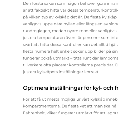
Den första saken som någon behöver göra innan
är att faktiskt hitta var dessa temperaturkontrolle
på vilken typ av kylskåp det är. De flesta kylskå
vanligtvis uppe nära hyllan eller längs en av sid
rundreglagen, medan nyare modeller vanligtvis 
justera temperaturen även för personer som int
svårt att hitta dessa kontroller kan det alltid h
flesta numera helt enkelt söker upp bilder på s
fungerar också utmärkt – titta runt där lamporna
tillverkare ofta placerar kontrollerna precis där.
justera kylskåpets inställningar korrekt.
Optimera inställningar för kyl- och 
För att få ut mesta möjliga ur vårt kylskåp innebä
kompartmenterna. De flesta vet att man ska hål
Fahrenheit, vilket fungerar utmärkt för att lagr