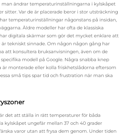
 man ändrar temperaturinställningarna i kylskåpet
r sitter. Var de är placerade beror i stor utsträckning
p har temperaturinställningar någonstans på insidan,
oväggarna. Äldre modeller har ofta de klassiska
har digitala skärmar som gör det mycket enklare att
e är tekniskt sinnade. Om någon någon gång har
jälpa att konsultera bruksanvisningen, även om de
in specifika modell på Google. Några snabba knep
 är monterade eller kolla friskhetslådorna eftersom
 Dessa små tips spar tid och frustration när man ska
fryszoner
r det att ställa in rätt temperaturer för båda
la kylskåpet ungefär mellan 37 och 40 grader
a färska varor utan att frysa dem genom. Under tiden