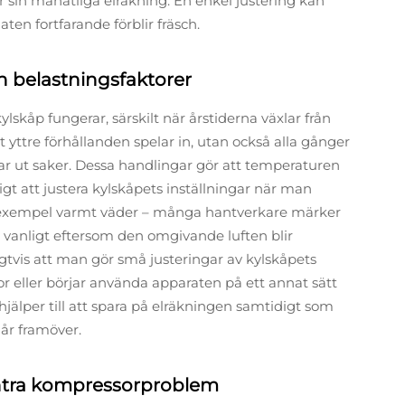
r sin månatliga elräkning. En enkel justering kan
en fortfarande förblir fräsch.
 belastningsfaktorer
kåp fungerar, särskilt när årstiderna växlar från
t yttre förhållanden spelar in, utan också alla gånger
 tar ut saker. Dessa handlingar gör att temperaturen
igt att justera kylskåpets inställningar när man
ill exempel varmt väder – många hantverkare märker
 än vanligt eftersom den omgivande luften blir
vis att man gör små justeringar av kylskåpets
or eller börjar använda apparaten på ett annat sätt
hjälper till att spara på elräkningen samtidigt som
 år framöver.
kontra kompressorproblem