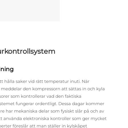
urkontrollsystem
lning
tt hålla saker vid rätt temperatur inuti. När
in, meddelar den kompressorn att sättas in och kyla
sorer som kontrollerar vad den faktiska
systemet fungerar ordentligt. Dessa dagar kommer
dre har mekaniska delar som fysiskt slår på och av
t använda elektroniska kontroller som ger mycket
rter föreslår att man ställer in kylskåpet