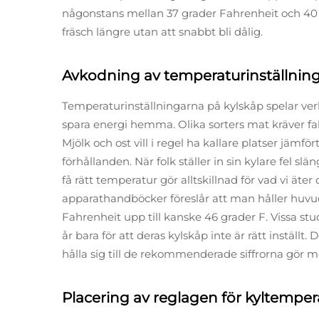
någonstans mellan 37 grader Fahrenheit och 40 gr
fräsch längre utan att snabbt bli dålig.
Avkodning av temperaturinställning
Temperaturinställningarna på kylskåp spelar verkl
spara energi hemma. Olika sorters mat kräver fakt
Mjölk och ost vill i regel ha kallare platser jä
förhållanden. När folk ställer in sin kylare fel slä
få rätt temperatur gör alltskillnad för vad vi ät
apparathandböcker föreslår att man håller hu
Fahrenheit upp till kanske 46 grader F. Vissa stu
år bara för att deras kylskåp inte är rätt inställ
hålla sig till de rekommenderade siffrorna gör me
Placering av reglagen för kyltemper