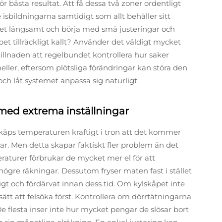
r bästa resultat. Att få dessa två zoner ordentligt
e isbildningarna samtidigt som allt behåller sitt
det långsamt och börja med små justeringar och
et tillräckligt kallt? Använder det väldigt mycket
skillnaden att regelbundet kontrollera hur saker
heller, eftersom plötsliga förändringar kan störa den
ch låt systemet anpassa sig naturligt.
ed extrema inställningar
åps temperaturen kraftigt i tron att det kommer
ar. Men detta skapar faktiskt fler problem än det
eraturer förbrukar de mycket mer el för att
 högre räkningar. Dessutom fryser maten fast i stället
alpigt och fördärvat innan dess tid. Om kylskåpet inte
 sätt att felsöka först. Kontrollera om dörrtätningarna
 De flesta inser inte hur mycket pengar de slösar bort