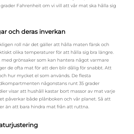
ader Fahrenheit om vi vill att vår mat ska hålla sig
ar och deras inverkan
igen roll när det gäller att hålla maten färsk och
iskt olika temperaturer för att hålla sig bra längre.
mfört med grönsaker som kan hantera något varmare
nger de ofta mat för att den blir dålig för snabbt. Att
er och hur mycket el som används. De flesta
vudkompartmenten någonstans runt 35 grader
dier visar att hushåll kastar bort massor av mat varje
t. Det påverkar både plånboken och vår planet. Så att
r än att bara hindra mat från att ruttna.
aturjustering