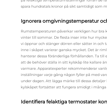
på felaktiga temperaturinställningar förrän de få
spara hundratals kronor på sikt samtidigt som mat
Ignorera omgivningstemperatur och
Rumstemperaturen påverkar verkligen hur bra kyls
vinter till sommar. De flesta inser inte hur mycke
vi öppnar och stänger dörren eller sätter in och
inne i skåpet varierar ganska mycket. Det är riml
hanterar dessa föränderliga förhållanden. Ta t
att de behöver ställa in sitt kylskåp lite kallare
varmare. Apparatexperter rekommenderar vanligt
inställningar varje gång någon fyller på med var
under dagen. Att lägga märke till dessa detaljer 
kylskåpet fortsätter att fungera smidigt i många
Identifiera felaktiga termostater 