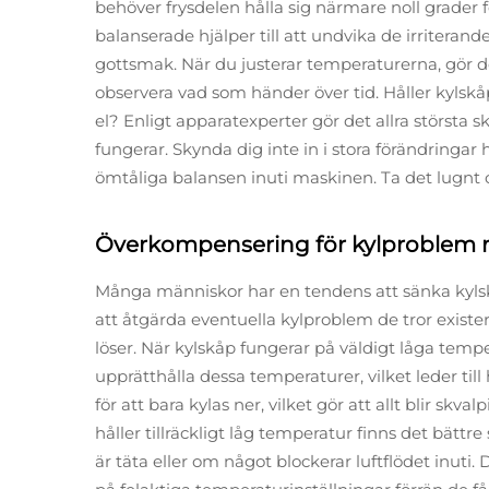
behöver frysdelen hålla sig närmare noll grader fö
balanserade hjälper till att undvika de irriterand
gottsmak. När du justerar temperaturerna, gör 
observera vad som händer över tid. Håller kylskåp
el? Enligt apparatexperter gör det allra största 
fungerar. Skynda dig inte in i stora förändringar 
ömtåliga balansen inuti maskinen. Ta det lugnt o
Överkompensering för kylproblem m
Många människor har en tendens att sänka kylsk
att åtgärda eventuella kylproblem de tror exister
löser. När kylskåp fungerar på väldigt låga temp
upprätthålla dessa temperaturer, vilket leder till
för att bara kylas ner, vilket gör att allt blir skv
håller tillräckligt låg temperatur finns det bättre
är täta eller om något blockerar luftflödet inuti.