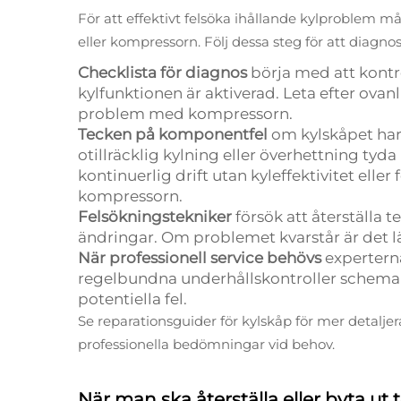
För att effektivt felsöka ihållande kylproblem 
eller kompressorn. Följ dessa steg för att diagno
Checklista för diagnos
börja med att kontr
kylfunktionen är aktiverad. Leta efter ovan
problem med kompressorn.
Tecken på komponentfel
om kylskåpet har
otillräcklig kylning eller överhettning tyd
kontinuerlig drift utan kyleffektivitet ell
kompressorn.
Felsökningstekniker
försök att återställa 
ändringar. Om problemet kvarstår är det l
När professionell service behövs
expertern
regelbundna underhållskontroller schema
potentiella fel.
Se reparationsguider för kylskåp för mer detalj
professionella bedömningar vid behov.
När man ska återställa eller byta 