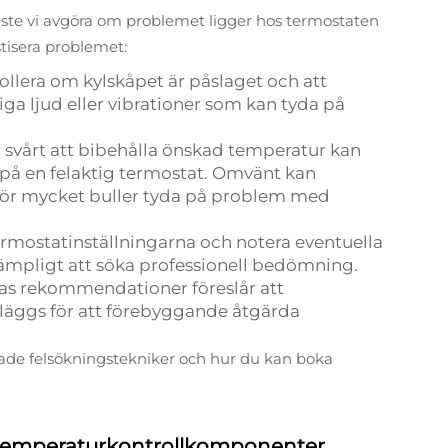
måste vi avgöra om problemet ligger hos termostaten
stisera problemet:
ollera om kylskåpet är påslaget och att
liga ljud eller vibrationer som kan tyda på
 svårt att bibehålla önskad temperatur kan
a på en felaktig termostat. Omvänt kan
er för mycket buller tyda på problem med
termostatinställningarna och notera eventuella
ämpligt att söka professionell bedömning.
as rekommendationer föreslår att
läggs för att förebyggande åtgärda
erade felsökningstekniker och hur du kan boka
ut temperaturkontrollkomponenter