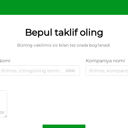
Bepul taklif oling
Bizning vakilimiz siz bilan tez orada bog'lanadi.
Nomi
Kompaniya nomi
0/100
000