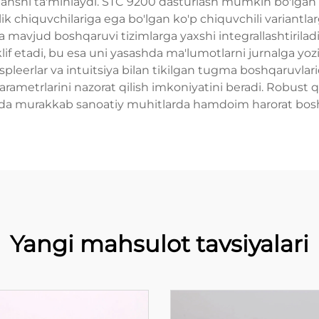
mansni ta'minlaydi. STC 9200 dasturlash mumkin bo'lgan 
glik chiquvchilariga ega bo'lgan ko'p chiquvchili varian
va mavjud boshqaruvi tizimlarga yaxshi integrallashtirila
f etadi, bu esa uni yasashda ma'lumotlarni jurnalga yo
pleerlar va intuitsiya bilan tikilgan tugma boshqaruvlari
parametrlarini nazorat qilish imkoniyatini beradi. Robust 
da murakkab sanoatiy muhitlarda hamdoim harorat boshqa
Yangi mahsulot tavsiyalari