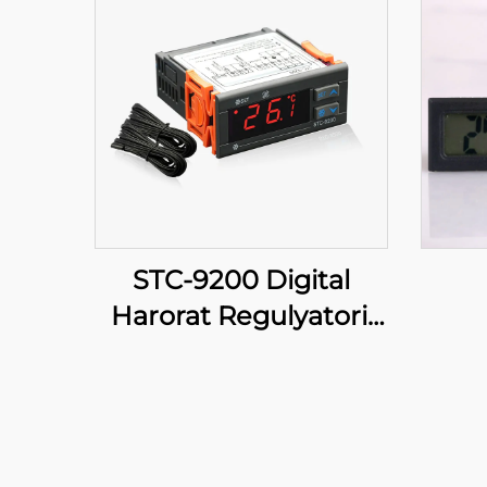
STC-9200 Digital
Harorat Regulyatori:
Sanoat va Tijoriy
Ta'riflarda Ko'p
Maqomli Haroratni
Boshqarish