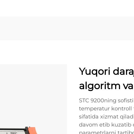
Yuqori dara
algoritm va
STC 9200ning sofisti
temperatur kontrol
sifatida xizmat qilad
davom etib kuzatib 
parametrlarni tartibg