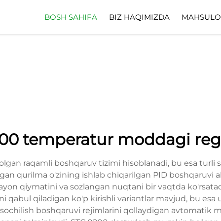
BOSH SAHIFA
BIZ HAQIMIZDA
MAHSULO
200 temperatur moddagi reg
lgan raqamli boshqaruv tizimi hisoblanadi, bu esa turli s
n qurilma o'zining ishlab chiqarilgan PID boshqaruvi algo
 jarayon qiymatini va sozlangan nuqtani bir vaqtda ko'rsa
ni qabul qiladigan ko'p kirishli variantlar mavjud, bu esa 
 sochilish boshqaruvi rejimlarini qollaydigan avtomatik 