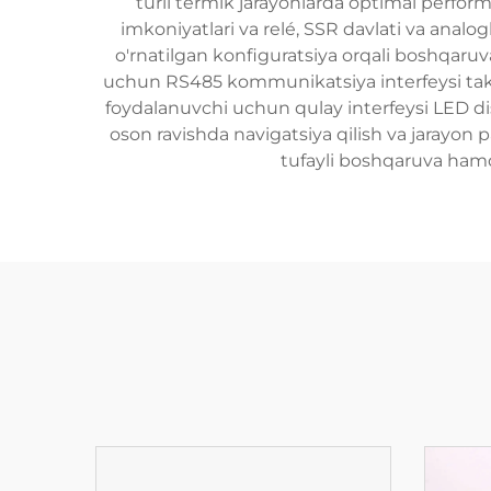
turli termik jarayonlarda optimal perfor
imkoniyatlari va relé, SSR davlati va analo
o'rnatilgan konfiguratsiya orqali boshqaru
uchun RS485 kommunikatsiya interfeysi takli
foydalanuvchi uchun qulay interfeysi LED dis
oson ravishda navigatsiya qilish va jarayon 
tufayli boshqaruva ham