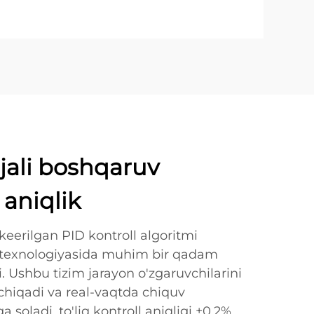
jali boshqaruv
 aniqlik
keerilgan PID kontroll algoritmi
l texnologiyasida muhim bir qadam
i. Ushbu tizim jarayon o'zgaruvchilarini
chiqadi va real-vaqtda chiquv
a soladi, to'liq kontroll aniqligi ±0.2%