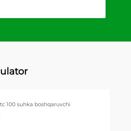
ulator
stc 100 suhka boshqaruvchi
r