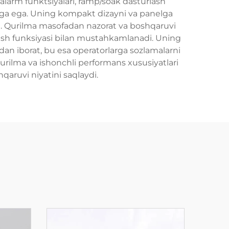
alarm funktsiyalari, ramp/soak dasturlash
tlarga ega. Uning kompakt dizayni va panelga
di. Qurilma masofadan nazorat va boshqaruvi
zish funksiyasi bilan mustahkamlanadi. Uning
dan iborat, bu esa operatorlarga sozlamalarni
qurilma va ishonchli performans xususiyatlari
ruvi niyatini saqlaydi.