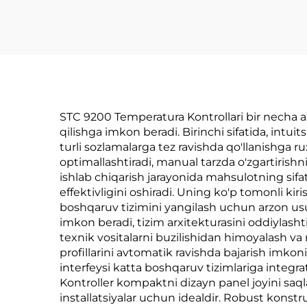
STC 9200 Temperatura Kontrollari bir necha a
qilishga imkon beradi. Birinchi sifatida, intui
turli sozlamalarga tez ravishda qo'llanishga 
optimallashtiradi, manual tarzda o'zgartirishni
ishlab chiqarish jarayonida mahsulotning sifa
effektivligini oshiradi. Uning ko'p tomonli k
boshqaruv tizimini yangilash uchun arzon usu
imkon beradi, tizim arxitekturasini oddiylasht
texnik vositalarni buzilishidan himoyalash v
profillarini avtomatik ravishda bajarish imkon
interfeysi katta boshqaruv tizimlariga integra
Kontroller kompaktni dizayn panel joyini sa
installatsiyalar uchun idealdir. Robust konstr