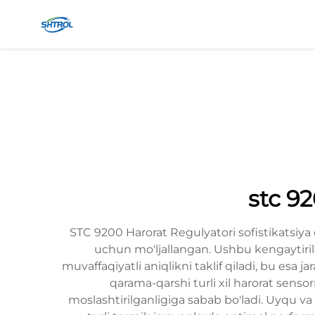
stc 9
STC 9200 Harorat Regulyatori sofistikatsiya o
uchun mo'ljallangan. Ushbu kengaytirilga
muvaffaqiyatli aniqlikni taklif qiladi, bu esa
qarama-qarshi turli xil harorat sensor
moslashtirilganligiga sabab bo'ladi. Uyqu va