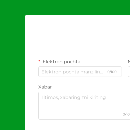
Elektron pochta
0/100
Xabar
0/1