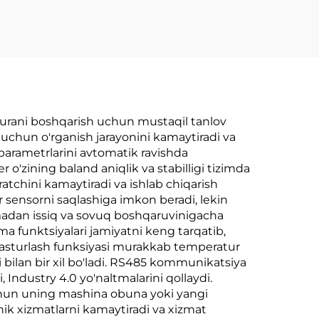
aturani boshqarish uchun mustaqil tanlov
ar uchun o'rganish jarayonini kamaytiradi va
parametrlarini avtomatik ravishda
r o'zining baland aniqlik va stabilligi tizimda
atchini kamaytiradi va ishlab chiqarish
r sensorni saqlashiga imkon beradi, lekin
lmadan issiq va sovuq boshqaruvinigacha
nma funktsiyalari jamiyatni keng tarqatib,
 dasturlash funksiyasi murakkab temperatur
i bilan bir xil bo'ladi. RS485 kommunikatsiya
 Industry 4.0 yo'naltmalarini qollaydi.
uchun uning mashina obuna yoki yangi
xnik xizmatlarni kamaytiradi va xizmat