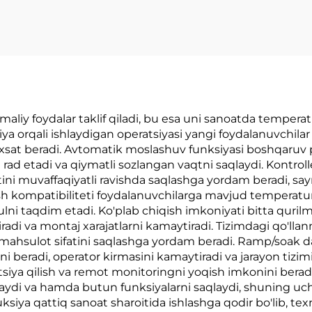
maliy foydalar taklif qiladi, bu esa uni sanoatda temper
tsiya orqali ishlaydigan operatsiyasi yangi foydalanuvchil
ruxsat beradi. Avtomatik moslashuv funksiyasi boshqaruv 
 rad etadi va qiymatli sozlangan vaqtni saqlaydi. Kontrolle
tini muvaffaqiyatli ravishda saqlashga yordam beradi, sayr
irish kompatibiliteti foydalanuvchilarga mavjud temperatu
lni taqdim etadi. Ko'plab chiqish imkoniyati bitta quri
iradi va montaj xarajatlarni kamaytiradi. Tizimdagi qo'lla
a mahsulot sifatini saqlashga yordam beradi. Ramp/soak
ini beradi, operator kirmasini kamaytiradi va jarayon tizim
tsiya qilish va remot monitoringni yoqish imkonini beradi,
qlaydi va hamda butun funksiyalarni saqlaydi, shuning 
uksiya qattiq sanoat sharoitida ishlashga qodir bo'lib, te