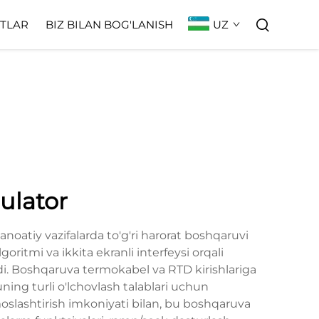
UZ
TLAR
BIZ BILAN BOG'LANISH
ulator
anoatiy vazifalarda to'g'ri harorat boshqaruvi
ritmi va ikkita ekranli interfeysi orqali
tadi. Boshqaruva termokabel va RTD kirishlariga
uning turli o'lchovlash talablari uchun
moslashtirish imkoniyati bilan, bu boshqaruva