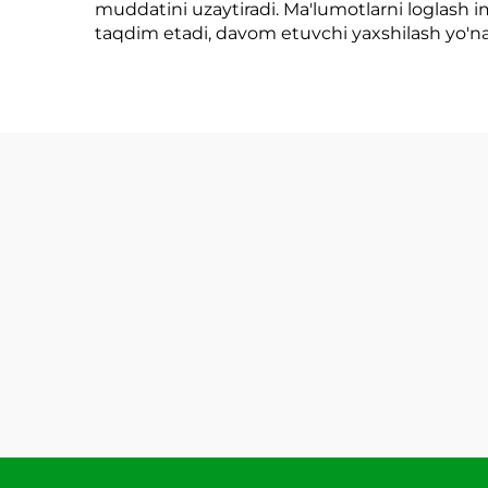
muddatini uzaytiradi. Ma'lumotlarni loglash im
taqdim etadi, davom etuvchi yaxshilash yo'nal