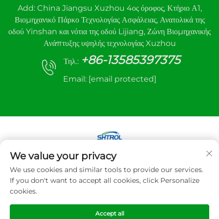
Add: China Jiangsu Xuzhou 4ος όροφος, Κτήριο Α1,
Βιομηχανικό Πάρκο Τεχνολογίας Ασφάλειας, Ανατολικά της
οδού Yinshan και νότια της οδού Lijiang, Ζώνη Βιομηχανικής
Ανάπτυξης υψηλής τεχνολογίας Xuzhou
+86-13585397375
Τηλ.:
Email:
[email protected]
We value your privacy
Πνευματικά δικαιώματα © 2025 Xuzhou sanhe
We use cookies and similar tools to provide our services.
Automatic Control equipment Co.,LTD. Με την
If you don't want to accept all cookies, click Personalize
επιφύλαξη παντός δικαιώματος
cookies.
Πολιτική Απορρήτου
Accept all