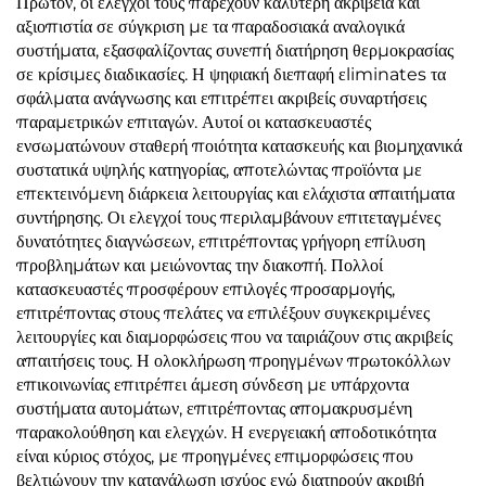
Πρώτον, οι ελεγχοί τους παρέχουν καλύτερη ακρίβεια και
αξιοπιστία σε σύγκριση με τα παραδοσιακά αναλογικά
συστήματα, εξασφαλίζοντας συνεπή διατήρηση θερμοκρασίας
σε κρίσιμες διαδικασίες. Η ψηφιακή διεπαφή εliminates τα
σφάλματα ανάγνωσης και επιτρέπει ακριβείς συναρτήσεις
παραμετρικών επιταγών. Αυτοί οι κατασκευαστές
ενσωματώνουν σταθερή ποιότητα κατασκευής και βιομηχανικά
συστατικά υψηλής κατηγορίας, αποτελώντας προϊόντα με
επεκτεινόμενη διάρκεια λειτουργίας και ελάχιστα απαιτήματα
συντήρησης. Οι ελεγχοί τους περιλαμβάνουν επιτεταγμένες
δυνατότητες διαγνώσεων, επιτρέποντας γρήγορη επίλυση
προβλημάτων και μειώνοντας την διακοπή. Πολλοί
κατασκευαστές προσφέρουν επιλογές προσαρμογής,
επιτρέποντας στους πελάτες να επιλέξουν συγκεκριμένες
λειτουργίες και διαμορφώσεις που να ταιριάζουν στις ακριβείς
απαιτήσεις τους. Η ολοκλήρωση προηγμένων πρωτοκόλλων
επικοινωνίας επιτρέπει άμεση σύνδεση με υπάρχοντα
συστήματα αυτομάτων, επιτρέποντας απομακρυσμένη
παρακολούθηση και ελεγχών. Η ενεργειακή αποδοτικότητα
είναι κύριος στόχος, με προηγμένες επιμορφώσεις που
βελτιώνουν την κατανάλωση ισχύος ενώ διατηρούν ακριβή