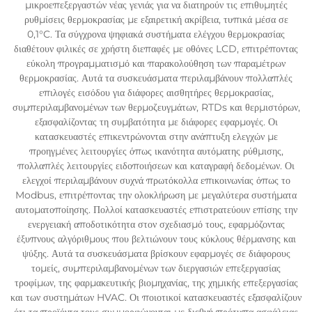
μικροεπεξεργαστών νέας γενιάς για να διατηρούν τις επιθυμητές
ρυθμίσεις θερμοκρασίας με εξαιρετική ακρίβεια, τυπικά μέσα σε
0,1°C. Τα σύγχρονα ψηφιακά συστήματα ελέγχου θερμοκρασίας
διαθέτουν φιλικές σε χρήστη διεπαφές με οθόνες LCD, επιτρέποντας
εύκολη προγραμματισμό και παρακολούθηση των παραμέτρων
θερμοκρασίας. Αυτά τα συσκευάσματα περιλαμβάνουν πολλαπλές
επιλογές εισόδου για διάφορες αισθητήρες θερμοκρασίας,
συμπεριλαμβανομένων των θερμοζευγμάτων, RTDs και θερμιστόρων,
εξασφαλίζοντας τη συμβατότητα με διάφορες εφαρμογές. Οι
κατασκευαστές επικεντρώνονται στην ανάπτυξη ελεγχών με
προηγμένες λειτουργίες όπως ικανότητα αυτόματης ρύθμισης,
πολλαπλές λειτουργίες ειδοποιήσεων και καταγραφή δεδομένων. Οι
ελεγχοί περιλαμβάνουν συχνά πρωτόκολλα επικοινωνίας όπως το
Modbus, επιτρέποντας την ολοκλήρωση με μεγαλύτερα συστήματα
αυτοματοποίησης. Πολλοί κατασκευαστές επιστρατεύουν επίσης την
ενεργειακή αποδοτικότητα στον σχεδιασμό τους, εφαρμόζοντας
έξυπνους αλγόριθμους που βελτιώνουν τους κύκλους θέρμανσης και
ψύξης. Αυτά τα συσκευάσματα βρίσκουν εφαρμογές σε διάφορους
τομείς, συμπεριλαμβανομένων των διεργασιών επεξεργασίας
τροφίμων, της φαρμακευτικής βιομηχανίας, της χημικής επεξεργασίας
και των συστημάτων HVAC. Οι ποιοτικοί κατασκευαστές εξασφαλίζουν