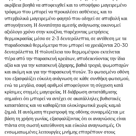
ακρίβεια βοηθά να αποφευχθεί και το υποψήφιο μαγειρεμένο
τρόφιμο που μπορεί να προκαλέσει ασθένειες, και το
υπερβολικά μαγειρεμένο φαγητό που οδηγεί σε αποβολή και
απογοήτευση. Η δυνατότητα αμεσής ανάγνωσης οικονομεί
αξιόλογο χρόνο στην κουζίνα, παρέχοντας μετρήσεις
θερμοκρασίας μέσα σε 2-3 δευτερόλεπτα, σε αντίθεση με τα
παραδοσιακά θερμόμετρα που μπορεί να χρειάζονται 20-30
δευτερόλεπτα. Η πολυτέλεια του θερμομέτρου εκτείνεται
πέρα από την παρασκευή κρεάτων, αποδεικνύοντας την ίδια
αξία και για την κατασκευή ζάχαρης, βαθιά τροχιά, ψωμοπαχών
και ακόμη και για την παρασκευή ποτών. Το φωτισμένο οθόνη
του εξασφαλίζει εύκολη ανάγνωση σε κάθε συνθήκη φωτισμού,
ενώ τα μεγάλα, σαφή αριθμοί αποφεύγουν τη σύγχυση κατά
κρίσιμες στιγμές μαγειρείας. Η διάβρωση αντιστάθμισης
σημαίνει ότι μπορεί να αντέχει σε ακατάλληλες βυθιστικές
καταστάσεις και να καθαρίζεται ολοκληρωτικά χωρίς καμιά
ζημιά. Η αυτόματη περιστροφή της οθόνης συναρμόζεται με
βάση τη χρήση γωνίας, εξασφαλίζοντας ότι οι αναγνώσεις είναι
πάντα στη σωστή κατεύθυνση και εύκολα αναγνωσιμές. Οι
ενσωματωμένες λειτουργίες μνήμης επιτρέπουν στους