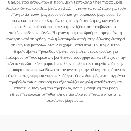
θερμομέτρο ενσωματώνει προηγμένη τεχνολογία thermocouple,
εξασφαλίζοντας ακρίβεια μέσα σε ±0.9°F, κάνοντά το αδειατο για τόσο
επαγγελματικούς μαγειρούς όσο και για οικιακούς μαγειρούς. Το
συσκευασία του περιλαμβάνει σχεδιασμό αντίξειρος, κάνοντά το
εύκολο να καθαρίζεται και να φροντίζεται σε περιβάλλοντα
πολύσπουδων κουζινών. Η εργονομική του δρούμα παρέχει άνετη
κράτηση κατά τη χρήση, ενώ η λειτουργία αυτόματης έξιωσης διατηρεί
τη ζωή των βαταριών όταν δεν χρησιμοποιείται. Το θερμομέτρο
περιλαμβάνει προκαθορισμένες ρυθμίσεις θερμοκρασίας για
διάφορους τύπους κρεάτων, βοηθώντας τους χρήστες να επιτύχουν την
τέλεια πακώση κάθε φορά. Επιπλέον, διαθέτει λειτουργία κράτησης
θερμοκρασίας που κλείδωνει την ανάγνωση στην οθόνη, επιτρέποντας
εύκολη καταγραφή και παρακολούθηση. Ο σχεδιασμός αναπτυγμένου
προβολέα του συσκευασμού εξασφαλίζει ασφαλή αποθήκευση και
επεκτεινόμενη ζωή του προβολέα, ενώ η μαγνητική του βάση
επιτρέπει εύκολη τοποθέτηση σε μετάλλινες επιφάνειες κατά τις
σεσσιόνες μαγειρείας.