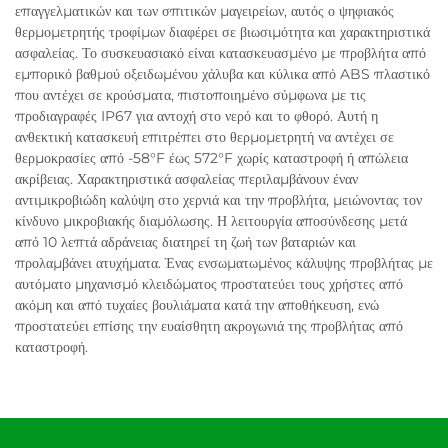
επαγγελματικών και των σπιτικών μαγειρείων, αυτός ο ψηφιακός
θερμομετρητής τροφίμων διαφέρει σε βιωσιμότητα και χαρακτηριστικά
ασφαλείας. Το συσκευασιακό είναι κατασκευασμένο με προβλήτα από
εμπορικό βαθμού οξειδωμένου χάλυβα και κύλικα από ABS πλαστικό
που αντέχει σε κρούσματα, πιστοποιημένο σύμφωνα με τις
προδιαγραφές IP67 για αντοχή στο νερό και το φθορό. Αυτή η
ανθεκτική κατασκευή επιτρέπει στο θερμομετρητή να αντέχει σε
θερμοκρασίες από -58°F έως 572°F χωρίς καταστροφή ή απώλεια
ακρίβειας. Χαρακτηριστικά ασφαλείας περιλαμβάνουν έναν
αντιμικροβιώδη καλύψη στο χερνιά και την προβλήτα, μειώνοντας τον
κίνδυνο μικροβιακής διαμόλωσης. Η λειτουργία αποσύνδεσης μετά
από 10 λεπτά αδράνειας διατηρεί τη ζωή των βαταριών και
προλαμβάνει ατυχήματα. Ένας ενσωματωμένος κάλυψης προβλήτας με
αυτόματο μηχανισμό κλειδώματος προστατεύει τους χρήστες από
ακόμη και από τυχαίες βουλιάματα κατά την αποθήκευση, ενώ
προστατεύει επίσης την ευαίσθητη ακρογωνιά της προβλήτας από
καταστροφή.