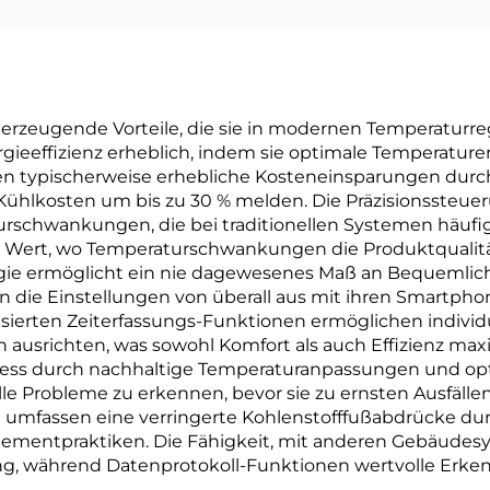
berzeugende Vorteile, die sie in modernen Temperatur
ergieeffizienz erheblich, indem sie optimale Temperatu
ren typischerweise erhebliche Kosteneinsparungen durc
 Kühlkosten um bis zu 30 % melden. Die Präzisionssteue
rschwankungen, die bei traditionellen Systemen häufig a
ert, wo Temperaturschwankungen die Produktqualität
gie ermöglicht ein nie dagewesenes Maß an Bequemlich
die Einstellungen von überall aus mit ihren Smartph
sierten Zeiterfassungs-Funktionen ermöglichen individ
usrichten, was sowohl Komfort als auch Effizienz maxi
tress durch nachhaltige Temperaturanpassungen und opt
lle Probleme zu erkennen, bevor sie zu ernsten Ausfäll
 umfassen eine verringerte Kohlenstofffußabdrücke du
entpraktiken. Die Fähigkeit, mit anderen Gebäudesyst
g, während Datenprotokoll-Funktionen wertvolle Erkenn