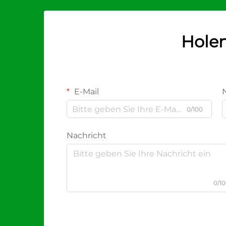
Holen
E-Mail
0/100
Nachricht
0/1