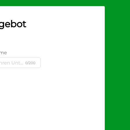
ngebot
ame
0/200