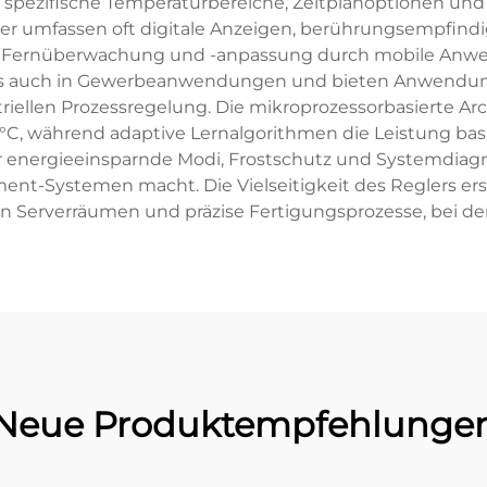
 spezifische Temperaturbereiche, Zeitplanoptionen un
r umfassen oft digitale Anzeigen, berührungsempfindig
 Fernüberwachung und -anpassung durch mobile Anwend
als auch in Gewerbeanwendungen und bieten Anwendunge
riellen Prozessregelung. Die mikroprozessorbasierte Ar
C, während adaptive Lernalgorithmen die Leistung ba
r energieeinsparnde Modi, Frostschutz und Systemdiagn
-Systemen macht. Die Vielseitigkeit des Reglers erst
 Serverräumen und präzise Fertigungsprozesse, bei den
Neue Produktempfehlunge