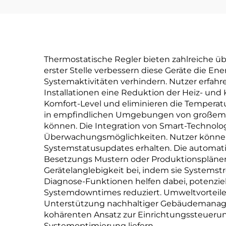
für industrielle und
gewerbliche
Anwendungen
Thermostatische Regler bieten zahlreiche ü
erster Stelle verbessern diese Geräte die En
Systemaktivitäten verhindern. Nutzer erfah
Installationen eine Reduktion der Heiz- und
Komfort-Level und eliminieren die Temperatu
in empfindlichen Umgebungen von großem W
können. Die Integration von Smart-Technolo
Überwachungsmöglichkeiten. Nutzer können 
Systemstatusupdates erhalten. Die automati
Besetzungs Mustern oder Produktionsplänen a
Gerätelanglebigkeit bei, indem sie Systems
Diagnose-Funktionen helfen dabei, potenzie
Systemdowntimes reduziert. Umweltvorteile
Unterstützung nachhaltiger Gebäudemanagem
kohärenten Ansatz zur Einrichtungssteuerun
Systemoptimierung liefern.