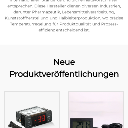
internationalen Standards und Sicherheitsvorschriften
entsprechen. Diese Hersteller dienen diversen Industrien,
darunter Pharmazeutik, Lebensmittelverarbeitung,
Kunststoffherstellung und Halbleiterproduktion, wo präzise
Temperaturregelung für Produktqualität und Prozess-
effizienz entscheidend ist.
Neue
Produktveröffentlichungen