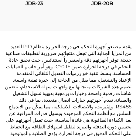
JDB-23
JDB-20B
يقدم مصنعو أجهزة التحكم في درجة الحرارة بنظام PID العديد
من المزايا الجذابة التي تجعل منتجاتهم ضرورية لتطبيقات صناعية
حديثة. توفر أجهزتهم دقة واستقراراً استثنائيين، حيث تحقق عادةً
التحكم في درجة الحرارة ضمن ±0.1°C، وهو أمر حاسم للعمليات
الحساسة. يبسط تنفيذ خوارزميات التعديل التلقائي المتقدمة
الإعداد والتشغيل، مما يقلل من الحاجة إلى خبرة تقنية واسعة.
تصمم هذه الشركات منتجاتها مع واجهات سهلة الاستخدام، تتضمن
شاشات رقمية واضحة وخيارات برمجية بديهية تسهل التشغيل
والصيانة. تقدم أجهزتهم خيارات اتصال متعددة، بما في ذلك
RS485، وإيثيرنت، والاتصالات اللاسلكية، مما يمكّن من الاندماج
السلس مع أنظمة التحكم الموجودة ويسهل قدرات المراقبة عن
بعد. الكفاءة الطاقوية هي فائدة أساسية، حيث تعمل أجهزتهم على
تحسين دورة التدفئة والتبريد لتقليل استهلاك الطاقة مع الحفاظ
على التحكم الدقيق في درجة الحرارة. يؤدي الصلابة والموثوقية