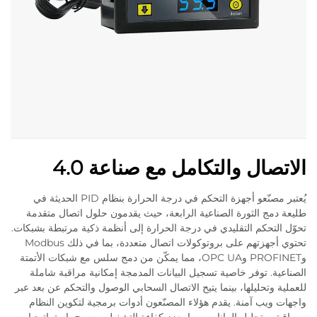
الاتصال والتكامل مع صناعة 4.0
يُعتبر مصنّعو أجهزة التحكم في درجة الحرارة بنظام PID الحديثة في
طليعة دمج الثورة الصناعية الرابعة، حيث يقدمون حلول اتصال متقدمة
تحوّل التحكم التقليدي في درجة الحرارة إلى أنظمة ذكية مرتبطة بشبكات.
تحتوي أجهزتهم على بروتوكولات اتصال متعددة، بما في ذلك Modbus
وPROFINET وOPC UA، مما يمكّن من دمج سلس مع شبكات الأتمتة
الصناعية. توفر خاصية تسجيل البيانات المدمجة إمكانية مراقبة شاملة
للعملية وتحليلها، بينما يتيح الاتصال السحابي الوصول والتحكم عن بعد عبر
واجهات ويب آمنة. يقدم هؤلاء المصنّعون أدوات برمجية لتكوين النظام