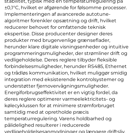
stabilitet, typisk med en temperaturregulering på
±0,1°C, hvilket er afgørende for følsomme processer.
Implementeringen af avancerede autotune-
algoritmer forenkler opsætning og drift, hvilket
reducerer behovet for omfattende teknisk
ekspertise. Disse producenter designer deres
produkter med brugervenlige grænseflader,
herunder klare digitale visningsenheder og intuitive
programmeringsmuligheder, der strømliner drift og
vedligeholdelse. Deres reglere tilbyder fleksible
forbindelsesmuligheder, herunder RS485, Ethernet
og trådløs kommunikation, hvilket muliggør smidig
integration med eksisterende kontrolsystemer og
understøtter fjernovervågningsmuligheder.
Energiforbrugseffektivitet er en vigtig fordel, da
deres reglere optimerer varmeelektricitets- og
kølecyklussen for at minimere strømforbruget
samtidig med at opretholde præcis
temperaturregulering. Varens holdbarhed og
pålidelighed resulterer i reducerede
vedligeholdelsesanmodninger og længere driftsliv,