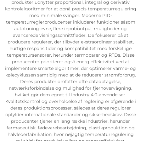
produkter udnytter proportional, integral og derivativ
kontrolalgoritmer for at opnå præcis temperaturregulering
med minimale svinger. Moderne PID-
temperaturreglerproducenter inkluderer funktioner såsom
autotuning-evne, flere input/output-muligheder og
avancerede visningsschnittflader. De fokuserer på at
producere regulerer, der tilbyder ekstraordinær stabilitet,
hurtige respons tider og kompatibilitet med forskellige
temperatursensorer, herunder termoparer og RTDs. Disse
producenter prioriterer også energieffektivitet ved at
implementere smarte algoritmer, der optimerer varme- og
kølecyklussen samtidig med at de reducerer strømforbrug.
Deres produkter omfatter ofte dataoptagelse,
netværksforbindelse og mulighed for fjernovervågning,
hvilket gør dem egnet til Industry 4.0-anvendelser.
Kvalitetskontrol og overholdelse af reglering er afgørende i
deres produktionsprocesser, således at deres regulorer
opfylder internationale standarder og sikkerhedskrav. Disse
producenter tjener en lang række industrier, herunder
farmaceutisk, fødevarebearbejdning, plastikproduktion og
halvlederfabrikation, hvor nøjagtig temperaturregulering