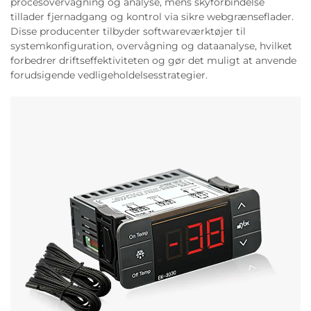
procesovervågning og analyse, mens skyforbindelse
tillader fjernadgang og kontrol via sikre webgrænseflader.
Disse producenter tilbyder softwareværktøjer til
systemkonfiguration, overvågning og dataanalyse, hvilket
forbedrer driftseffektiviteten og gør det muligt at anvende
forudsigende vedligeholdelsesstrategier.