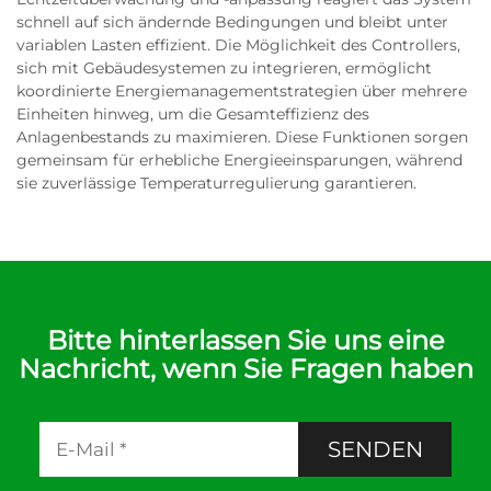
schnell auf sich ändernde Bedingungen und bleibt unter
variablen Lasten effizient. Die Möglichkeit des Controllers,
sich mit Gebäudesystemen zu integrieren, ermöglicht
koordinierte Energiemanagementstrategien über mehrere
Einheiten hinweg, um die Gesamteffizienz des
Anlagenbestands zu maximieren. Diese Funktionen sorgen
gemeinsam für erhebliche Energieeinsparungen, während
sie zuverlässige Temperaturregulierung garantieren.
Bitte hinterlassen Sie uns eine
Nachricht, wenn Sie Fragen haben
SENDEN