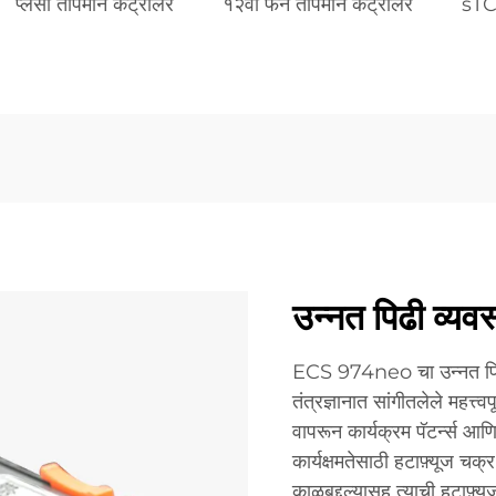
प्लसी तापमान कंट्रोलर
१२वी फॅन तापमान कंट्रोलर
sTC
उन्नत पिढी व्यव
ECS 974neo चा उन्नत पिढीच
तंत्रज्ञानात सांगीतलेले महत्त्
वापरून कार्यक्रम पॅटर्न्स आ
कार्यक्षमतेसाठी हटाफ़्यूज चक
काळबद्दल्यासह त्याची हटाफ़्यू