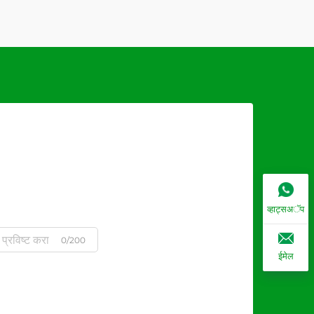
व्हाट्सअॅप
0/200
ईमेल