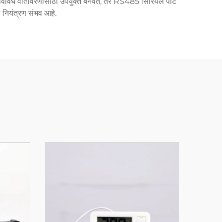
्याला विविध वातावरणांसाठी उपयुक्त बनवते, तर RS485 सिरियल पोर्ट
री नियंत्रण संभव आहे.