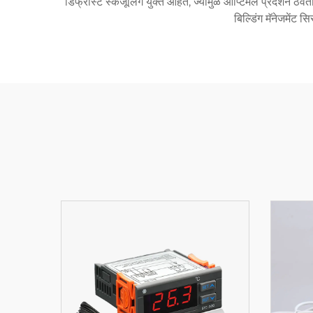
डिफ्रास्ट स्केजूलिंग युक्त आहेत, ज्यामुळे ऑप्टिमल प्रदर्शन ठे
बिल्डिंग मॅनेजमेंट स