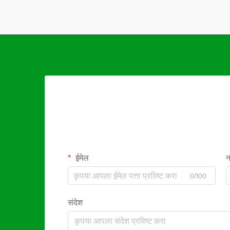
ईमेल
न
0/100
संदेश