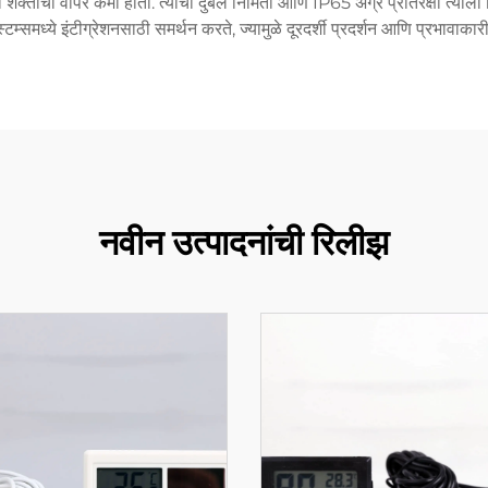
वता शक्तीचा वापर कमी होतो. त्याची दुर्बल निर्मिती आणि IP65 अग्र प्रतिरक्षा त
िस्टम्समध्ये इंटीग्रेशनसाठी समर्थन करते, ज्यामुळे दूरदर्शी प्रदर्शन आणि प्रभावाका
नवीन उत्पादनांची रिलीझ