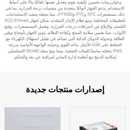
وخوارزميات تحسين تكيفية تقوم بتعديل نفسها تلقائيًا بناءً على أنماط
الاستخدام. يدعم الجهاز أنواعًا متعددة من مجسات درجة الحرارة، بما في
ذلك مستشعرات NTC وPTC وPT1000، مما يجعله متعدد الاستخدامات
للتطبيقات المختلفة. ومع نظام الإنذار المتقدم، يمكن لجهاز ECS 974neo
الكشف والإبلاغ عن انحرافات درجات الحرارة، وفشل المستشعرات، وفتح
الأبواب، مما يضمن سلامة المنتج وكفاءة النظام. يتميز الجهاز بأوضاع توفير
الطاقة وجدولة الذوبان الذكية التي تساعد في تقليل استهلاك الكهرباء مع
الحفاظ على الأداء الأمثل. بناءه القوي وحماية الواجهة الأمامية بدرجة
IP65 يجعله مناسبًا للبيئات الصعبة، بينما يتيح منفذ RS485 التسلسلي
إمكانية الدمج مع أنظمة إدارة المباني لمراقبة عن بعد والتحكم.
إصدارات منتجات جديدة