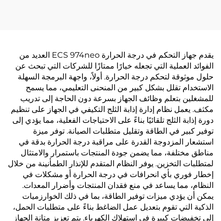
يقدم جهاز التحكم في درجة الحرارة ECS 974neo العديد من
الفوائد العملية التي تجعله خيارًا ممتازًا للشركات التي تبحث عن
حلول موثوقة لتحكم درجة الحرارة. أولاً، واجهة البرمجة السهلة
الاستخدام تقلل بشكل كبير من المنحنى التعليمي، مما يسمح
للمشغلين بتعلم وظائف الجهاز بسرعة دون الحاجة إلى تدريب
مكثف. يعمل نظام إدارة إذابة الثلج التكيفي في الجهاز على تنظيم
دورة إذابة الثلج تلقائيًا بناءً على الاحتياجات الفعلية، مما يؤدي إلى
توفير كبير في الطاقة وتقليل متطلبات الصيانة. توفر ميزة
استشعار المزدوجة القدرة على مراقبة درجة الحرارة بدقة في
مناطق مختلفة، مما يضمن جودة المنتجات باستمرار والامتثال
لمتطلبات التخزين. يوفر النظام المتقدم للإنذار الطمأنينة من خلال
إخطار فوري بأي انحرافات في درجة الحرارة أو مشكلات في
النظام، مما يساعد في منع فقدان المنتجات وأضرار المعدات.
يمكن أن يؤدي ميزات توفير الطاقة، بما في ذلك الخوارزميات
الذكية التي تقوم بتعديل عمل الضاغط بناءً على متطلبات الحمل،
إلى تخفيضات كبيرة في استهلاك الكهرباء. يتم تعزيز متانة الجهاز