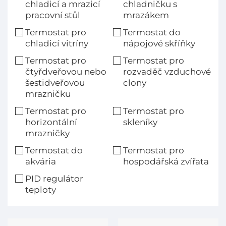
chladicí a mrazicí
chladničku s
pracovní stůl
mrazákem
Termostat pro
Termostat do
chladicí vitríny
nápojové skříňky
Termostat pro
Termostat pro
čtyřdveřovou nebo
rozvaděč vzduchové
šestidveřovou
clony
mrazničku
Termostat pro
Termostat pro
horizontální
skleníky
mrazničky
Termostat do
Termostat pro
akvária
hospodářská zvířata
PID regulátor
teploty