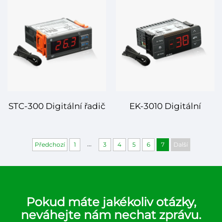
STC-300 Digitální řadič
EK-3010 Digitální
teploty: Přesnost a
regulátor teploty:
univerzálnost pro
Přesnost v dosahu
...
Předchozí
1
3
4
5
6
7
Další
efektivní správu teploty
vašich prstů
Pokud máte jakékoliv otázky,
neváhejte nám nechat zprávu.