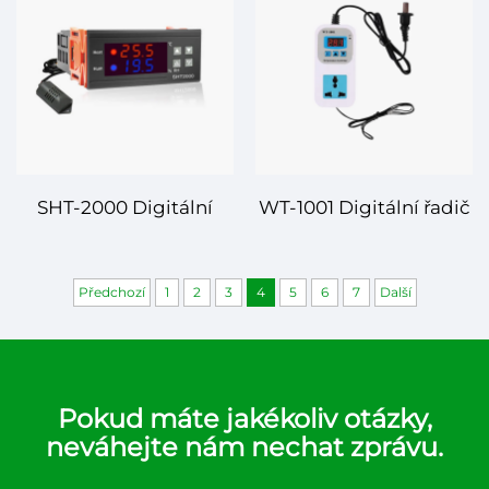
kontrola teploty pro
klimatu pro vaše
různé aplikace
prostředí
SHT-2000 Digitální
WT-1001 Digitální řadič
řadič teploty a vlhkosti
teploty – Přesné
– Přesná kontrola pro
regulování teploty pro
Předchozí
1
2
3
4
5
6
7
Další
různé aplikace
různé aplikace
Pokud máte jakékoliv otázky,
neváhejte nám nechat zprávu.