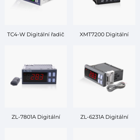
TC4-W Digitální řadič
XMT7200 Digitální
teploty – Přesná
řadič teploty – Přesnost
regulace teploty pro
a flexibilita pro
průmyslové a
průmyslové řízení
komerční aplikace
teploty
ZL-7801A Digitální
ZL-6231A Digitální
řadič teploty –
řadič teploty a vlhkosti
Spolehlivá a přesná
– Přesná kontrola