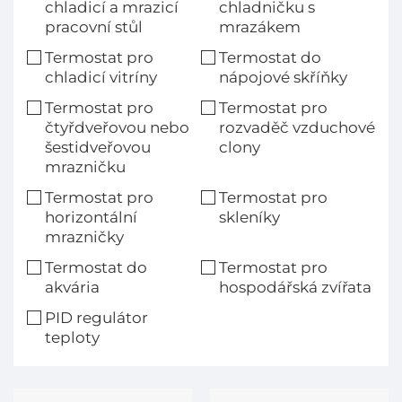
chladicí a mrazicí
chladničku s
pracovní stůl
mrazákem
Termostat pro
Termostat do
chladicí vitríny
nápojové skříňky
Termostat pro
Termostat pro
čtyřdveřovou nebo
rozvaděč vzduchové
šestidveřovou
clony
mrazničku
Termostat pro
Termostat pro
horizontální
skleníky
mrazničky
Termostat do
Termostat pro
akvária
hospodářská zvířata
PID regulátor
teploty