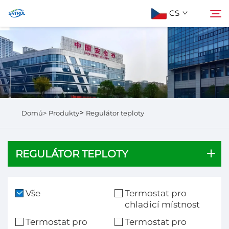
CS
Informace o nás
Hledat
Produkty
>
Domů>
Produkty
Regulátor teploty
Kontaktujte nás
REGULÁTOR TEPLOTY
Vše
Termostat pro
chladicí místnost
Termostat pro
Termostat pro