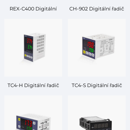
REX-C400 Digitální
CH-902 Digitální řadič
řadič teploty – Přesná
teploty – Pokročilá
regulace teploty pro
regulace teploty pro
průmyslové a
přesnou kontrolu
komerční aplikace
TC4-H Digitální řadič
TC4-S Digitální řadič
teploty – Přesná
teploty – Přesná
regulace teploty pro
regulace teploty pro
průmyslové a
průmyslové aplikace
komerční aplikace