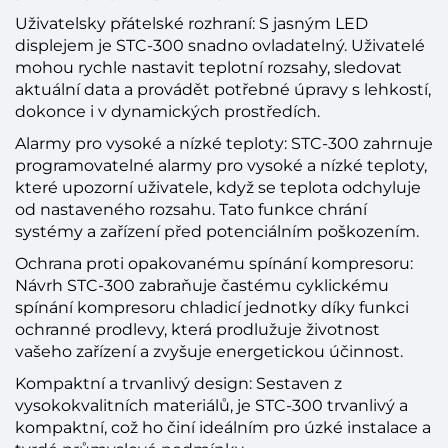
Uživatelsky přátelské rozhraní: S jasným LED
displejem je STC-300 snadno ovladatelný. Uživatelé
mohou rychle nastavit teplotní rozsahy, sledovat
aktuální data a provádět potřebné úpravy s lehkostí,
dokonce i v dynamických prostředích.
Alarmy pro vysoké a nízké teploty: STC-300 zahrnuje
programovatelné alarmy pro vysoké a nízké teploty,
které upozorní uživatele, když se teplota odchyluje
od nastaveného rozsahu. Tato funkce chrání
systémy a zařízení před potenciálním poškozením.
Ochrana proti opakovanému spínání kompresoru:
Návrh STC-300 zabraňuje častému cyklickému
spínání kompresoru chladicí jednotky díky funkci
ochranné prodlevy, která prodlužuje životnost
vašeho zařízení a zvyšuje energetickou účinnost.
Kompaktní a trvanlivý design: Sestaven z
vysokokvalitních materiálů, je STC-300 trvanlivý a
kompaktní, což ho činí ideálním pro úzké instalace a