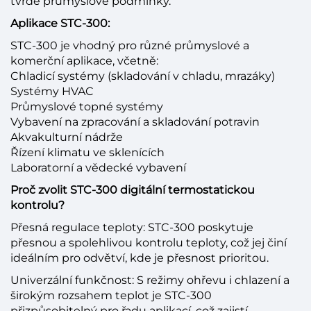
tvrdé průmyslové podmínky.
Aplikace STC-300:
STC-300 je vhodný pro různé průmyslové a
komerční aplikace, včetně:
Chladicí systémy (skladování v chladu, mrazáky)
Systémy HVAC
Průmyslové topné systémy
Vybavení na zpracování a skladování potravin
Akvakulturní nádrže
Řízení klimatu ve sklenících
Laboratorní a vědecké vybavení
Proč zvolit STC-300 digitální termostatickou
kontrolu?
Přesná regulace teploty: STC-300 poskytuje
přesnou a spolehlivou kontrolu teploty, což jej činí
ideálním pro odvětví, kde je přesnost prioritou.
Univerzální funkčnost: S režimy ohřevu i chlazení a
širokým rozsahem teplot je STC-300
přizpůsobitelný pro řadu aplikací, což zajistí