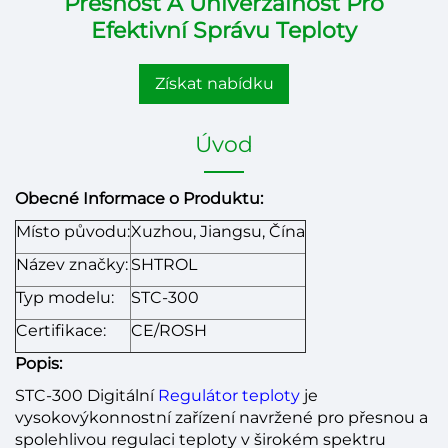
Přesnost A Univerzálnost Pro
Efektivní Správu Teploty
Získat nabídku
Úvod
Obecné Informace o Produktu:
Místo původu:
Xuzhou, Jiangsu, Čína
Název značky:
SHTROL
Typ modelu:
STC-300
Certifikace:
CE/ROSH
Popis:
STC-300 Digitální
Regulátor teploty
je
vysokovýkonnostní zařízení navržené pro přesnou a
spolehlivou regulaci teploty v širokém spektru