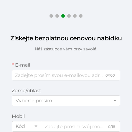
Získejte bezplatnou cenovou nabídku
Náš zástupce vám brzy zavolá.
E-mail
0/100
Země/oblast
Vyberte prosím
Mobil
Kód
0/16