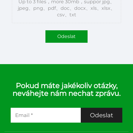
Up to 3 files，more 30mb，suppor jpg、
jpeg、png、pdf、doc、docx、xls、xlsx、
csv、txt
Odeslat
Pokud máte jakékoliv otázky,
neváhejte nám nechat zprávu.
Odeslat