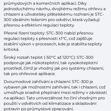
průmyslových a komerčních aplikací. Díky
jednoduchému návrhu, dvojitému režimu ohřevu a
chlazení a uživatelsky přátelskému rozhraní je STC-
300 ideálním řešením pro odvětví, která vyžadují
přesnou a efektivní regulaci teploty.
Přesné řízení teploty: STC-300 nabízí přesnou
regulaci teploty s přesností ±1°C, což zajišťuje
stabilní výkon v procesech, kde je stabilita teploty
kritická.
Široký rozsah teplot (-50°C až 120°C): STC-300
podporuje jak nízkoteplotní, tak vysokoteplotní
prostředí, čímž je vhodný jak pro systémy chlazení,
tak pro ohřevové aplikace.
Dvoumodové zahřívání a chlazení: STC-300 je
vybaven jak možnostmi zahřívání, tak i chlazení, což
umožňuje snadné přepínání mezi režimy v závislosti
na aplikaci. Tato univerzálnost ho činí vhodným pro
použití v odvětvích od klimatizace a skladování
potravin po průmyslové zpracování.