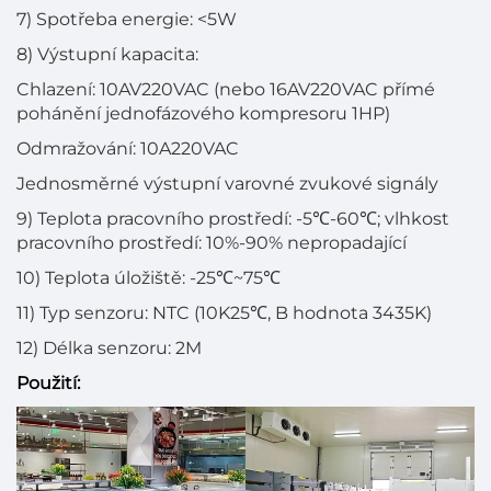
7) Spotřeba energie: <5W
8) Výstupní kapacita:
Chlazení: 10AV220VAC (nebo 16AV220VAC přímé
pohánění jednofázového kompresoru 1HP)
Odmražování: 10A220VAC
Jednosměrné výstupní varovné zvukové signály
9) Teplota pracovního prostředí: -5℃-60℃; vlhkost
pracovního prostředí: 10%-90% nepropadající
10) Teplota úložiště: -25℃~75℃
11) Typ senzoru: NTC (10K25℃, B hodnota 3435K)
12) Délka senzoru: 2M
Použití: