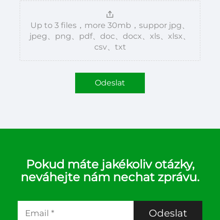
Up to 3 files，more 30mb，suppor jpg、
jpeg、png、pdf、doc、docx、xls、xlsx、
csv、txt
Odeslat
Pokud máte jakékoliv otázky,
neváhejte nám nechat zprávu.
Odeslat