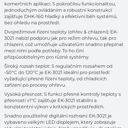
komerčních aplikací. S pokročilou funkcionalitou,
jednoduchým ovládáním a robustní konstrukcí
zajišťuje DHK-160 hladký a efektivní běh systémů,
bez ohledu na prostředí.
Dvojrežimové řízení teploty (ohřev & chlazení): EK-
3021 nabízí podporu jak pro režim ohřevu, tak pro
chlazení, což umožňuje uživatelům snadno přepínat
mezi nimi podle potřeby. To ho činí
přizpůsobitelným pro různé systémy.
Široký rozsah teplot: S regulačním rozsahem od
-50°C do 120°C je EK-3021 ideální pro prostředí
vyžadující přesné řízení teploty, od chladicích
zařízení po procesy ohřevu.
Vysoká přesnost: S funkcí přesné kontroly teploty s
přesností ±1°C zajišťuje EK-3021 stabilní a
konzistentní výkon v kritických prostředích.
Snadno použitelné digitální rozhraní: EK-3021 je
vybaveno velkým LED displejem, který zobrazuje