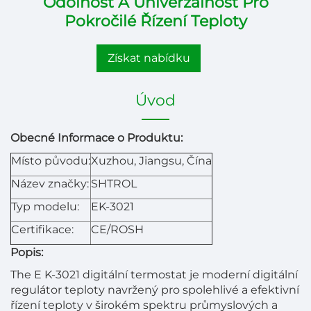
Odolnost A Univerzálnost Pro
Pokročilé Řízení Teploty
Získat nabídku
Úvod
Obecné Informace o Produktu:
Místo původu:
Xuzhou, Jiangsu, Čína
Název značky:
SHTROL
Typ modelu:
EK-3021
Certifikace:
CE/ROSH
Popis:
The
E
K-3021
digitální termostat je moderní digitální
regulátor teploty navržený pro spolehlivé a efektivní
řízení teploty v širokém spektru průmyslových a