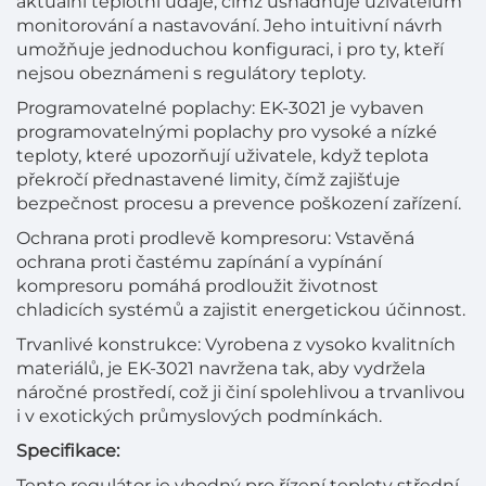
aktuální teplotní údaje, čímž usnadňuje uživatelům
monitorování a nastavování. Jeho intuitivní návrh
umožňuje jednoduchou konfiguraci, i pro ty, kteří
nejsou obeznámeni s regulátory teploty.
Programovatelné poplachy: EK-3021 je vybaven
programovatelnými poplachy pro vysoké a nízké
teploty, které upozorňují uživatele, když teplota
překročí přednastavené limity, čímž zajišťuje
bezpečnost procesu a prevence poškození zařízení.
Ochrana proti prodlevě kompresoru: Vstavěná
ochrana proti častému zapínání a vypínání
kompresoru pomáhá prodloužit životnost
chladicích systémů a zajistit energetickou účinnost.
Trvanlivé konstrukce: Vyrobena z vysoko kvalitních
materiálů, je EK-3021 navržena tak, aby vydržela
náročné prostředí, což ji činí spolehlivou a trvanlivou
i v exotických průmyslových podmínkách.
Specifikace:
Tento regulátor je vhodný pro řízení teploty střední