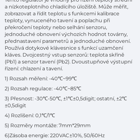
a nízkoteplotního chladícího úložiště. Může měřit,
zobrazovat a řídit teplotu s funkcemi kalibrace
teploty, vynuceného tavení a poplachu při
překročení teploty nebo selhání senzoru,
jednoduché obnovení výchozích hodnot továrny,
přednastavení parametrů a jednoduché obnovení.
Používá dotykové klávesnice s funkcí uzamčení
kláves. Dvojcestný vstup senzorů: teplota skříně
(Pb1) a senzor tavení (Pb2). Dvoustupňové výstupní
řízení: chlazení a tavení.
1) Rozsah měření: -40℃~99℃
2) Rozsah regulace: -40℃~85℃
3) Přesnost: -30℃-50℃, ±1℃±0,5digit; ostatní, ±2℃
±0,5digit
4) Rozlišení: 0,1℃/1℃
5) Rozměry montáže: 7mm*29mm
6)
Zásoba energie: 220VAC±10%, 50/60Hz