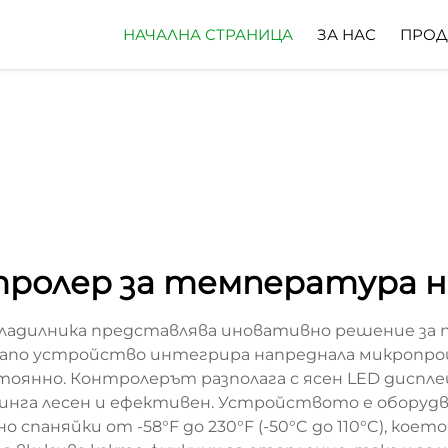
НАЧАЛНА СТРАНИЦА
ЗА НАС
ПРОД
ролер за температура н
ладилника представлява иновативно решение за
icirano устройство интегрира напреднала микропр
янно. Контролерът разполага с ясен LED дисплей
га лесен и ефективен. Устройството е оборудва
спаняйки от -58°F до 230°F (-50°C до 110°C), кое