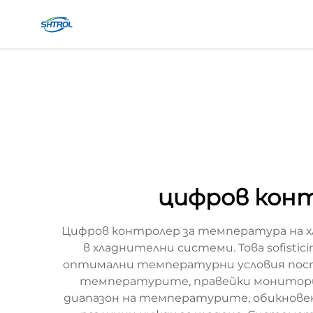
цифров конт
Цифров контролер за температура на х
в хладнителни системи. Това sofist
оптимални температурни условия посто
температурите, правейки мониторин
диапазон на температурите, обикновено 