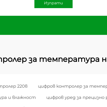
Изпрати
ролер за температура н
ролер 220в
цифров контролер за темпер
ура и влажност
цифров уред за прецизн