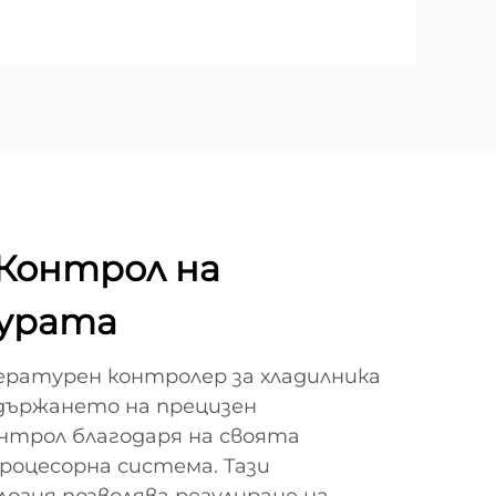
Контрол на
урата
атурен контролер за хладилника
ддържането на прецизен
трол благодаря на своята
опроцесорна система. Тази