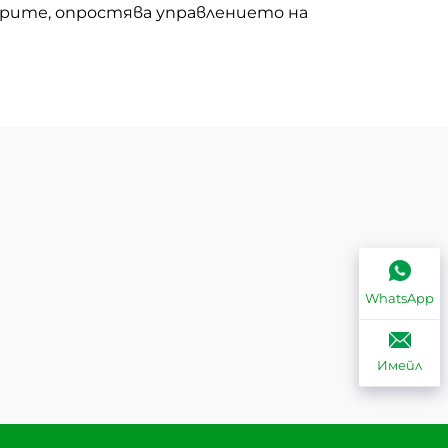
рите, опростява управлението на
WhatsApp
Имейл