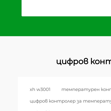
цифров конт
xh w3001
температурен конт
цифров контролер за температ