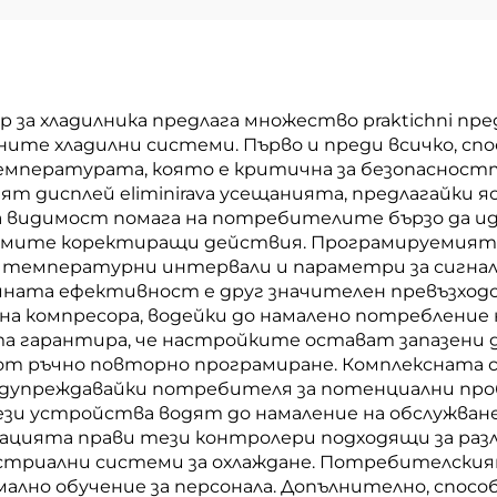
а хладилника предлага множество praktichni пре
ите хладилни системи. Първо и преди всичко, сп
мпературата, която е критична за безопасността
 дисплей eliminirava усещанията, предлагайки я
а видимост помага на потребителите бързо да 
имите коректиращи действия. Програмируемият х
температурни интервали и параметри за сигнал
йната ефективност е друг значителен превъзход
 компресора, водейки до намалено потребление н
та гарантира, че настройките остават запазени 
 от ръчно повторно програмиране. Комплексната 
едупреждавайки потребителя за потенциални про
и устройства водят до намаление на обслужване
ацията прави тези контролери подходящи за разл
устриални системи за охлаждане. Потребителския
ално обучение за персонала. Допълнително, спосо