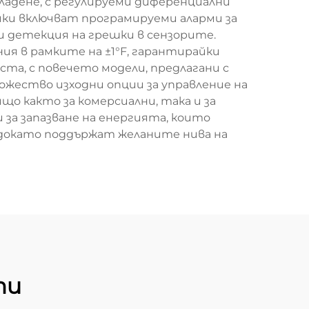
хладене, с регулируеми диференциални
ки включват програмируеми аларми за
 детекция на грешки в сензорите.
я в рамките на ±1°F, гарантирайки
та, с повечето модели, предлагани с
жество изходни опции за управление на
о както за комерсиални, така и за
за запазване на енергията, които
 докато поддържат желаните нива на
ти