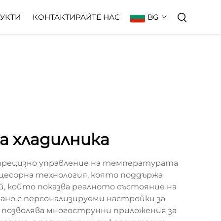
BG
УКТИ
КОНТАКТИРАЙТЕ НАС
а хладилника
 прецизно управление на температурата
оцесорна технология, която поддържа
, който показва реалното състояние на
но с персонализируеми настройки за
то позволява многострунни приложения за