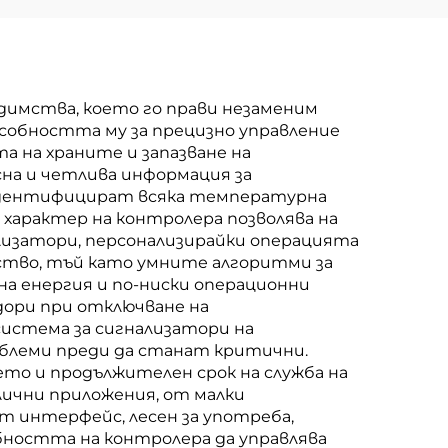
димства, което го прави незаменим
особността му за прецизно управление
 на храните и запазване на
сна и четлива информация за
идентифицират всяка температурна
арактер на контролера позволява на
изатори, персонализирайки операцията
ство, тъй като умните алгоритми за
а енергия и по-ниски операционни
дори при отключване на
система за сигнализатори на
блеми преди да станат критични.
то и продължителен срок на служба на
ични приложения, от малки
т интерфейс, лесен за употреба,
бността на контролера да управлява