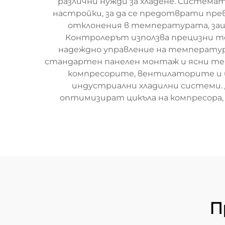
различни нужди за хладене. Системат
настройки, за да се предотврати пр
отклонения в температурата, защ
Контролерът използва прецизни те
надеждно управление на температура
стандартен панелен монтаж и ясни тер
компресорите, вентилаторите и ци
индустриални хладилни системи. 
оптимизират цикъла на компресора,
П