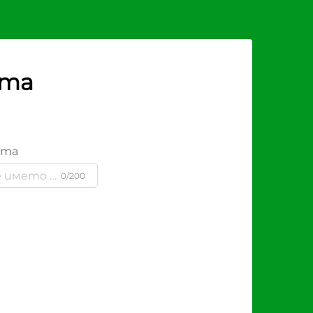
рта
ята
0/200