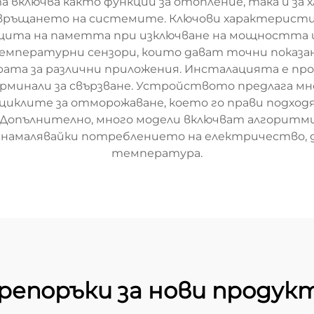
а включва както функции за отопление, така и за 
евръщането на системите. Ключови характеристи
ита на паметта при изключване на мощността и
мпературни сензори, които дават точни показани
та за различни приложения. Инсталацията е прос
минали за свързване. Устройството предлага мно
клите за отморожаване, което го прави подходящ
Допълнително, много модели включват алгоритми 
 намалявайки потреблението на електричество,
температура.
репоръки за нови продук