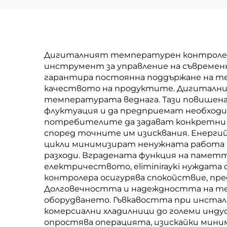
Дигиталният температурен контролер з
инструмент за управление на съвременн
гарантира постоянна поддържане на те
качеството на продуктите. Дигиталният
температурата веднага. Тази повишен
флуктуация и да предприемат необход
потребителите да задават конкретни 
според точните им изисквания. Енерги
цикли минимизират ненужната работа на
разходи. Вградената функция на памет
електричеството, eliminirayki нуждата
контролера осигурява спокойствие, пр
Долговечността и надеждността на тез
оборудването. Гъвкавостта при инстал
комерсиални хладилници до големи инд
опростява операцията, изискайки миним