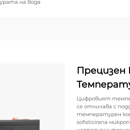
урата на вода
Прецизен 
Температ
Цифровият темпер
се отличава с по
температурен кон
sofisticirana микр