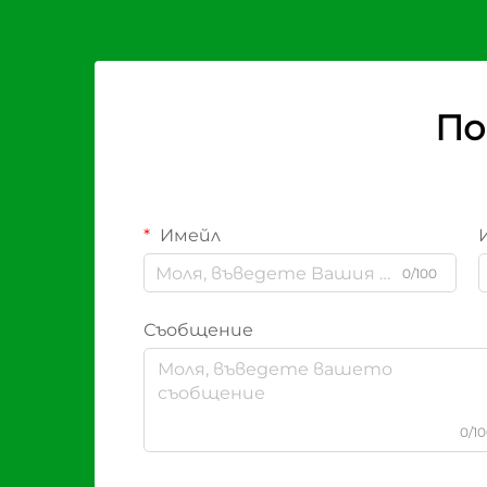
По
Имейл
0/100
Съобщение
0/1