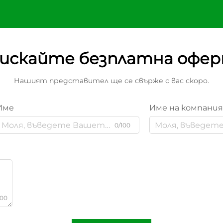
искайте безплатна офе
Нашият представител ще се свърже с вас скоро.
Име
Име на компани
0/100
000