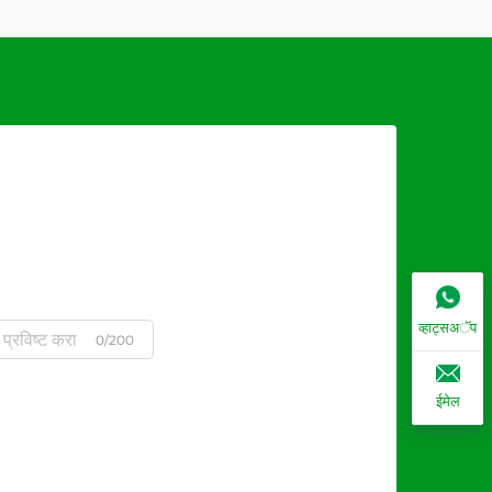
व्हाट्सअॅप
0/200
ईमेल