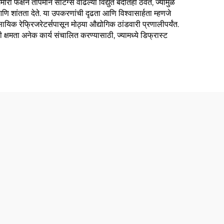
फंक्षन तापमान सेटिंग्स वाढल्या विद्युत बंदीतही ठेवते, ज्यामुळे
ि शांतता देते. या उपकरणांची दृढता आणि विश्वासार्हता म्हणजे
िक रेफ्रिजरेटर्सपासून मोठ्या औद्योगिक ठांडवारी प्रणालीपर्यंत.
 क्षमता अनेक कार्य संचालित करण्यासाठी, ज्यामध्ये डिफ्रास्ट