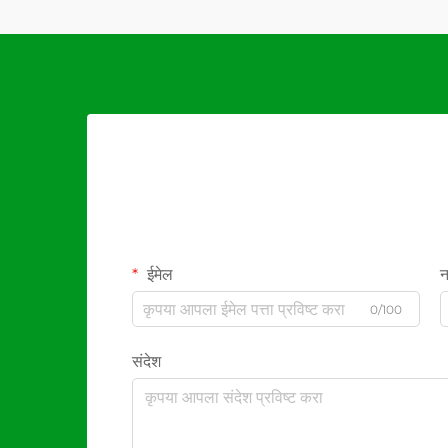
ईमेल
न
0/100
संदेश