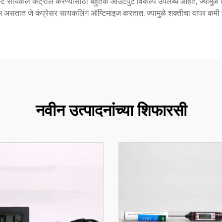
रास्ट सायकल कंट्रोल करण्यासाठी बहुतेक आउटपुट विकल्प उपलब्ध आहेत, ज्यामुळे त
म असतात जे कंप्रेसर सायकलिंग ऑप्टिमाइज करतात, ज्यामुळे शक्तीचा वापर कमी ह
नवीन उत्पादनांच्या शिफारसी