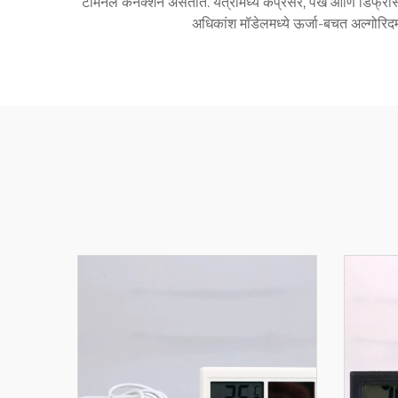
टर्मिनल कनेक्शन असतात. यंत्रामध्ये कंप्रेसर, पंखे आणि डिफ्
अधिकांश मॉडेलमध्ये ऊर्जा-बचत अल्गोरिद