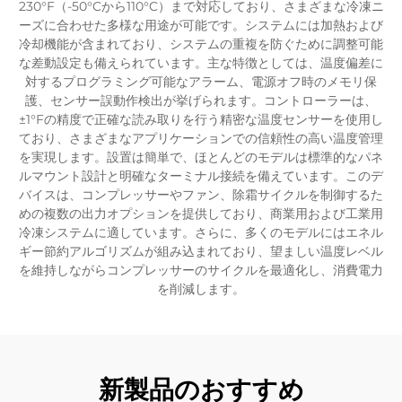
230°F（-50°Cから110°C）まで対応しており、さまざまな冷凍ニ
ーズに合わせた多様な用途が可能です。システムには加熱および
冷却機能が含まれており、システムの重複を防ぐために調整可能
な差動設定も備えられています。主な特徴としては、温度偏差に
対するプログラミング可能なアラーム、電源オフ時のメモリ保
護、センサー誤動作検出が挙げられます。コントローラーは、
±1°Fの精度で正確な読み取りを行う精密な温度センサーを使用し
ており、さまざまなアプリケーションでの信頼性の高い温度管理
を実現します。設置は簡単で、ほとんどのモデルは標準的なパネ
ルマウント設計と明確なターミナル接続を備えています。このデ
バイスは、コンプレッサーやファン、除霜サイクルを制御するた
めの複数の出力オプションを提供しており、商業用および工業用
冷凍システムに適しています。さらに、多くのモデルにはエネル
ギー節約アルゴリズムが組み込まれており、望ましい温度レベル
を維持しながらコンプレッサーのサイクルを最適化し、消費電力
を削減します。
新製品のおすすめ