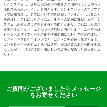
ングシステムは、過剰な電力使用や機器の早期摩耗につながる可
能性のある短いサイクルを防ぎます。コントローラーのアダプテ
ィブ除霜管理は、必要に応じてのみ除霜サイクルが行われること
を保証し、これによりさらにエネルギーの節約に貢献します。シ
ステムは正確な温度管理を維持する能力があり、これにより温度
変動が少なくなり、エネルギーの無駄も減少します。ユーザーは
ピークおよびオフピークの電力使用期間に合わせて特定の運転パ
ラメータをプログラミングでき、コスト効率を最大化できます。
コントローラーの省エネ機能は通常、電力消費の測定可能な削減
につながり、現代の冷凍応用において環境に配慮した選択肢とな
ります。
ご質問がございましたらメッセージ
をお寄せください