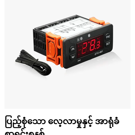
ပြည့်စုံသော လေ့လာမှုနှင့် အာရုံခံ
စာရင်းစနစ်