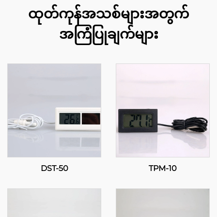
ထုတ်ကုန်အသစ်များအတွက်
အကြံပြုချက်များ
DST-50
TPM-10