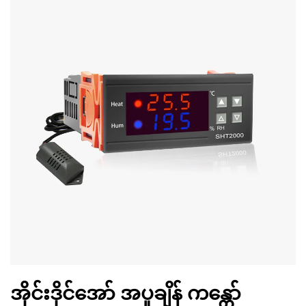
အိုင်းဒိုင်အော် အပူချိန် ကန္တော်