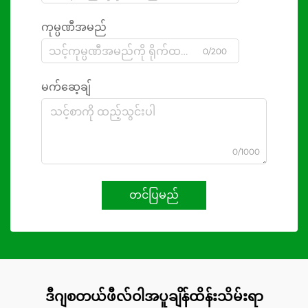
ကုမ္ပဏီအမည်
0/200
မက်ဆေ့ချ်
0/1000
တင်ပြမည်
ဒီဂျစတယ်ဖီလ်ဝါအပူချိန်ထိန်းသိမ်းရာ