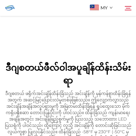
MY
ငါတို့အကြောင်း
ရှာဖွေမှု
ပစ္စည်းများ
ဒီဂျစတယ်ဖီလ်ဝါအပူချိန်ထိန်းသိမ်း
အီးမေးလ်ဖြင့် ဆက်သွယ်ပါ
ရာ
ဒီဂျစတယ် ဖရိုက်အင်းချိန်ထိန်းခြံသည် အင်းချိန်ကို မှန်ကန်စွာထိန်းခြံရန်
အတွက် အဆင့်မြင့်ပြောင်းလဲမှုတစ်ခုဖြစ်သည်။ ဤလျှောက်လွှာသည်
အင်းချိန်အချိန်အလှုပ်ရှားမှုကို အမြဲတမ်းထိန်းခြံရန် ရှုပ်ထွေးသော မိုက်
ကရိုပရိုစেဆာ တောင်းပြန်ပိုင်းကို ပါဝင်သည်။ ထိန်းခြံသည် ကျန်းမာရေး
အချိန်အတွင်း အင်းချိန်ဖြည့်စွက်မှုကို ပြသသည့် သဘောထား LED
ပြသရုံကို ပါဝင်သည်၊ ထို့ကြောင့် လူသို့ အင်းချိန်ကို တောင်းဆိုခြင်းသည်
လွယ်ကူစွာ ပြုလုပ်နိုင်သည်။ ထိန်းခြံသည် -58°F မှ 230°F (-50°C မှ