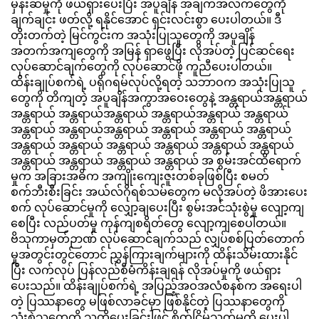
မှန်းဆမှုကို ဖယ်ရှားပေးပြီး အပူချိန် အချက်အလက်တွေကို
ချက်ချင်း ဖတ်လို့ ရနိုင်အောင် ရှင်းလင်းစွာ ပေးပါတယ်။ ဒီ
တိုးတက်တဲ့ မြင်ကွင်းက အသုံးပြုသူတွေကို အပူချိန်
အတက်အကျတွေကို အမြန် ရှာဖွေပြီး လိုအပ်တဲ့ ပြင်ဆင်ရေး
လုပ်ဆောင်ချက်တွေကို လုပ်ဆောင်ဖို့ ကူညီပေးပါတယ်။
ထိန်းချုပ်စက်ရဲ့ ပရိုဂရမ်လုပ်လို့ရတဲ့ သဘာဝက အသုံးပြုသူ
တွေကို တိကျတဲ့ အပူချိန်အကွာအဝေးတွေနဲ့ အန္တရာယ်အန္တရာယ်
အန္တရာယ် အန္တရာယ်အန္တရာယ် အန္တရာယ်အန္တရာယ် အန္တရာယ်
အန္တရာယ် အန္တရာယ်အန္တရာယ် အန္တရာယ် အန္တရာယ် အန္တရာယ်
အန္တရာယ် အန္တရာယ် အန္တရာယ် အန္တရာယ် အန္တရာယ် အန္တရာယ်
အန္တရာယ် အန္တရာယ် အန္တရာယ် အန္တရာယ် အ စွမ်းအင်ထိရောက်
မှုက အခြားအဓိက အကျိုးကျေးဇူးတစ်ခုဖြစ်ပြီး စမတ်
စက်ဘီးစီးခြင်း အယ်လ်ဂိုရစ်သမ်တွေက မလိုအပ်တဲ့ ဖိအားပေး
စက် လုပ်ဆောင်မှုကို လျှော့ချပေးပြီး စွမ်းအင်သုံးစွဲမှု လျော့ကျ
စေပြီး လည်ပတ်မှု ကုန်ကျစရိတ်တွေ လျော့ကျစေပါတယ်။
ဗိသုကာမှတ်ဉာဏ် လုပ်ဆောင်ချက်သည် လျှပ်စစ်ပြတ်တောက်
မှုအတွင်းတွင်တောင် ညွှန်ကြားချက်များကို ထိန်းသိမ်းထားနိုင်
ပြီး လက်လုပ် ပြန်လည်စီမံကိန်းချရန် လိုအပ်မှုကို ဖယ်ရှား
ပေးသည်။ ထိန်းချုပ်စက်ရဲ့ အပြည့်အဝအလံစနစ်က အရေးပါ
တဲ့ ပြဿနာတွေ မဖြစ်လာခင်မှာ ဖြစ်နိုင်တဲ့ ပြဿနာတွေကို
သုံးစွဲသူတွေကို သတိပေးခြင်းဖြင့် စိတ်ငြိမ်သက်မှုကို ပေးပါ