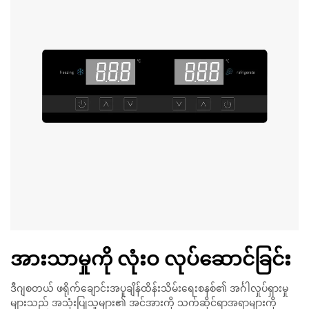
အားသာမှုကို လုံးဝ လုပ်ဆောင်ခြင်း
ဒီဂျစတယ် ဖရိုက်ချောင်းအပူချိန်ထိန်းသိမ်းရေးစနစ်၏ အင်္ဂါလှုပ်ရှားမှု
များသည် အသုံးပြုသူများ၏ အင်အားကို သက်ဆိုင်ရာအရာများကို