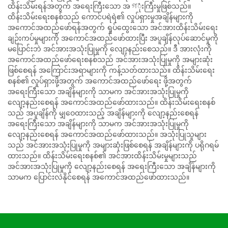
ထိန်းသိမ်းရန်အတွက် အရေးကြီးသော အগုံးကြီးမှုဖြစ်သည်။
ထိန်းသိမ်းရေးစနစ်သည် ကောင်ပရဲရဲ၏ လှုပ်ရှားမှုအချိန်များကို
အကောင်အထည်ဖော်ရန်အတွက် ရှုပ်ထွေးသော အင်အားထိန်းသိမ်းရေး
ချဉ်းကပ်မှုများကို အကောင်အထည်ဖော်ထားပြီး အပူချိန်လုပ်ဆောင်မှုကို
မပြောင်းဘဲ အင်အားအသုံးပြုမှုကို လျော့နည်းစေသည်။ ဒီ အားလုံးကို
အကောင်အထည်ဖော်ရေးစနစ်သည် အင်အားအသုံးပြုမှုကို အများဆုံး
ဖြစ်စေရန် အကြောင်းအရာများကို ကန့်သတ်ထားသည်။ ထိန်းသိမ်းရေး
စနစ်၏ လှုပ်ရှားဖို့အတွက် အကောင်အထည်ဖော်ရေး ဖို့အတွက်
အရေးကြီးသော အချိန်များကို သာမက အင်အားအသုံးပြုမှုကို
လျော့နည်းစေရန် အကောင်အထည်ဖော်ထားသည်။ ထိန်းသိမ်းရေးစနစ်
သည် အပူချိန်ကို မျှဝေထားသည့် အချိန်များကို လျော့နည်းစေရန်
အရေးကြီးသော အချိန်များကို သာမက အင်အားအသုံးပြုမှုကို
လျော့နည်းစေရန် အကောင်အထည်ဖော်ထားသည်။ အသုံးပြုသူများ
သည် အင်အားအသုံးပြုမှုကို အများဆုံးဖြစ်စေရန် အချိန်များကို ပရိုဂရမ်
ထားသည်။ ထိန်းသိမ်းရေးစနစ်၏ အင်အားထိန်းသိမ်းမှုများသည်
အင်အားအသုံးပြုမှုကို လျော့နည်းစေရန် အရေးကြီးသော အချိန်များကို
သာမက ပြောင်းလဲနိုင်စေရန် အကောင်အထည်ဖော်ထားသည်။