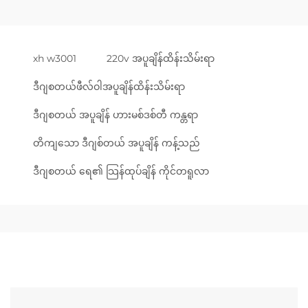
xh w3001
220v အပူချိန်ထိန်းသိမ်းရာ
ဒီဂျစတယ်ဖီလ်ဝါအပူချိန်ထိန်းသိမ်းရာ
ဒီဂျစတယ် အပူချိန် ဟားမစ်ဒစ်တီ ကန္တရာ
တိကျသော ဒီဂျစ်တယ် အပူချိန် ကန့်သည်
ဒီဂျစတယ် ရေ၏ သြန်ထုပ်ချိန် ကိုင်တရူလာ