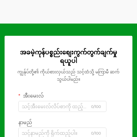
အခမဲ့ကုန်ပစ္စည်းစျေးကွက်တွက်ချက်မှု
ရယူပါ
ကျွန်ုပ်တို့၏ ကိုယ်စားလှယ်သည် သင့်ထံသို့ မကြာမီ ဆက်
သွယ်ပါမည်။
အီးမေးလ်
0/100
နာမည်
0/100