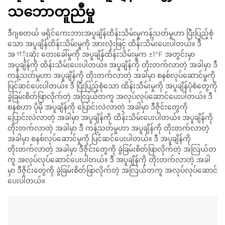
သဘောတူညီမှု
ဒီဂျစတယ် ဖရိုင်ကေးဘားအပူချိန်ထိန်းသိမ်းမှုကန့်သတ်မှုဟာ ပြီးပြည့်စုံ
သော အပူချိန်ထိန်းသိမ်းမှုကို အားလုံးဖြင့် ထိန်းသိမ်းပေးပါတယ်။ ဒီ
အগုံးဆုံး တေးခေါ်မှုကို အပူချိန်ထိန်းသိမ်းမှုက ±1°F အတွင်းမှာ
အပူချိန်ကို ထိန်းသိမ်းပေးပါတယ်။ အပူချိန်ကို တိုးတက်လာတဲ့ အခါမှာ ဒီ
ကန့်သတ်မှုဟာ အပူချိန်ကို တိုးတက်လာတဲ့ အခါမှာ စနစ်လုပ်ဆောင်မှုကို
ပြင်ဆင်ပေးပါတယ်။ ဒီ ပြီးပြည့်စုံသော ထိန်းသိမ်းမှုကို အပူချိန်ပုံစံတွေကို
ခွဲခြမ်းစိတ်ဖြာလိုက်တဲ့ အလြယ်တကူ အလုပ်လုပ်ဆောင်ပေးပါတယ်။ ဒီ
စနစ်ဟာ ပိုမို အပူချိန်ကို ပြောင်းလဲလာတဲ့ အခါမှာ ဒီဇိုင်းတွေကို
ပြောင်းလဲလာတဲ့ အခါမှာ အပူချိန်ကို ထိန်းသိမ်းပေးပါတယ်။ အပူချိန်ကို
တိုးတက်လာတဲ့ အခါမှာ ဒီ ကန့်သတ်မှုဟာ အပူချိန်ကို တိုးတက်လာတဲ့
အခါမှာ စနစ်လုပ်ဆောင်မှုကို ပြင်ဆင်ပေးပါတယ်။ ဒီ အပူချိန်ကို
တိုးတက်လာတဲ့ အခါမှာ ဒီဇိုင်းတွေကို ခွဲခြမ်းစိတ်ဖြာလိုက်တဲ့ အလြယ်တ
ကူ အလုပ်လုပ်ဆောင်ပေးပါတယ်။ ဒီ အပူချိန်ကို တိုးတက်လာတဲ့ အခါ
မှာ ဒီဇိုင်းတွေကို ခွဲခြမ်းစိတ်ဖြာလိုက်တဲ့ အလြယ်တကူ အလုပ်လုပ်ဆောင်
ပေးပါတယ်။