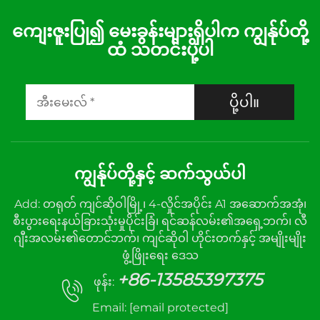
ကျေးဇူးပြု၍ မေးခွန်းများရှိပါက ကျွန်ုပ်တို့
ထံ သတင်းပို့ပါ
ပို့ပါ။
ကျွန်ုပ်တို့နှင့် ဆက်သွယ်ပါ
Add: တရုတ် ကျင်ဆိုဝါမြို့၊ 4-လှိုင်အပိုင်း A1 အဆောက်အအုံ၊
စီးပွားရေးနယ်ခြားသုံးမှုပိုင်းခြံ၊ ရင်ဆန်လမ်း၏အရှေ့ဘက်၊ လီ
ဂျီးအလမ်း၏တောင်ဘက်၊ ကျင်ဆိုဝါ ဟိုင်းတက်နှင့် အမျိုးမျိုး
ဖွံ့ဖြိုးရေး ဒေသ
+86-13585397375
ဖုန်း:
Email:
[email protected]