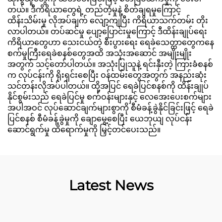
တယ်။ ဒီကိရိယာတွေရဲ့ တည်တံ့မှုနဲ့ စိတ်ချရမှုကြောင့်
ထိန်းသိမ်းမှု လိုအပ်ချက် လျော့ကျပြီး ကိရိယာသက်တမ်း တိုး
လာပါတယ်။ တပ်ဆင်မှု ပျော့ပြောင်းမှုကြောင့် ဒီထိန်းချုပ်ရေး
ကိရိယာတွေဟာ သေးငယ်တဲ့ စီးပွားရေး ရေခဲသေတ္တာတွေကနေ
စက်မှုကြီးရေခဲစနစ်တွေအထိ အသုံးအဆောင် အမျိုးမျိုး
အတွက် သင့်တော်ပါတယ်။ အသုံးပြုသူနဲ့ ရင်းနှီးတဲ့ ကြားခံစနစ်
က လုပ်ငန်းကို ရိုးရှင်းစေပြီး ဝန်ထမ်းတွေအတွက် အနည်းဆုံး
သင်တန်းလိုအပ်ပါတယ်။ ထို့အပြင် ရေခဲပြင်စနစ်ကို ထိန်းချုပ်
နိုင်စွမ်းသည် ရေခဲပြင်မှု စက်ဝန်းများနှင့် လေအေးပေးစက်များ
အပါအဝင် လုပ်ဆောင်ချက်များစွာကို စီမံခန့်ခွဲနိုင်ခြင်းဖြင့် ရေခဲ
ပြင်စနစ် စီမံခန့်ခွဲမှုကို ချောမွေ့စေပြီး ယေဘုယျ လုပ်ငန်း
ဆောင်ရွက်မှု ထိရောက်မှုကို မြှင့်တင်ပေးသည်။
Latest News