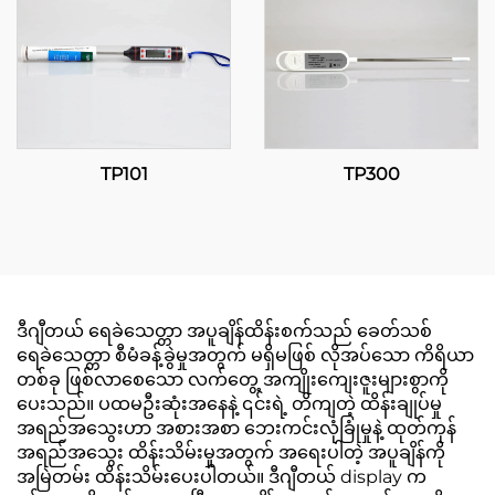
TP101
TP300
ဒီဂျီတယ် ရေခဲသေတ္တာ အပူချိန်ထိန်းစက်သည် ခေတ်သစ်
ရေခဲသေတ္တာ စီမံခန့်ခွဲမှုအတွက် မရှိမဖြစ် လိုအပ်သော ကိရိယာ
တစ်ခု ဖြစ်လာစေသော လက်တွေ့ အကျိုးကျေးဇူးများစွာကို
ပေးသည်။ ပထမဦးဆုံးအနေနဲ့ ၎င်းရဲ့ တိကျတဲ့ ထိန်းချုပ်မှု
အရည်အသွေးဟာ အစားအစာ ဘေးကင်းလုံခြုံမှုနဲ့ ထုတ်ကုန်
အရည်အသွေး ထိန်းသိမ်းမှုအတွက် အရေးပါတဲ့ အပူချိန်ကို
အမြဲတမ်း ထိန်းသိမ်းပေးပါတယ်။ ဒီဂျီတယ် display က