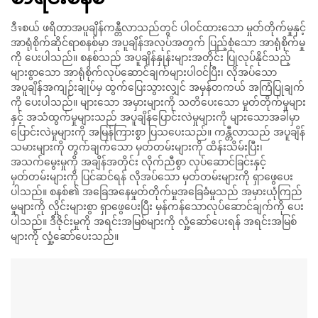
ဒီจစယ် ဖရိတာအပူချိန်ကန္တီလာသည်တွင် ပါဝင်ထားသော မှုတ်တိုက်မှုနှင့်
အာရုံစိုက်ဆိုင်ရာစနစ်မှာ အပူချိန်အလုပ်အတွက် ပြည့်စုံသော အာရုံစိုက်မှု
ကို ပေးပါသည်။ စနစ်သည် အပူချိန်နှုန်းများအတိုင်း ပြုလုပ်နိုင်သည့်
များစွာသော အာရုံစိုက်လုပ်ဆောင်ချက်များပါဝင်ပြီး၊ လိုအပ်သော
အပူချိန်အကျဉ်းချုပ်မှ ထွက်ပြေးသွားလျှင် အမှန်တကယ် အကြံပြုချက်
ကို ပေးပါသည်။ များသော အမှားများကို သတိပေးသော မှုတ်တိုက်မှုများ
နှင့် အသံထွက်မှုများသည် အပူချိန်ပြောင်းလဲမှုများကို များသောအခါမှာ
ပြောင်းလဲမှုများကို အမြန်ကြားစွာ ပြသပေးသည်။ ကန္တီလာသည် အပူချိန်
သမားများကို တွက်ချက်သော မှတ်တမ်းများကို ထိန်းသိမ်းပြီး၊
အသက်မွေးမှုကို အချိန်အတိုင်း လိုက်ညီစွာ လုပ်ဆောင်ခြင်းနှင့်
မှတ်တမ်းများကို ပြင်ဆင်ရန် လိုအပ်သော မှတ်တမ်းများကို ရှာဖွေပေး
ပါသည်။ စနစ်၏ အခြေအနေမှုတ်တိုက်မှုအခြေခံမှုသည် အမှားယုံကြည်
မှုများကို လှိုင်းများစွာ ရှာဖွေပေးပြီး မှန်ကန်သောလုပ်ဆောင်ချက်ကို ပေး
ပါသည်။ ဒီဇိုင်းမှုကို အရင်းအမြစ်များကို လှုံ့ဆော်ပေးရန် အရင်းအမြစ်
များကို လှုံ့ဆော်ပေးသည်။