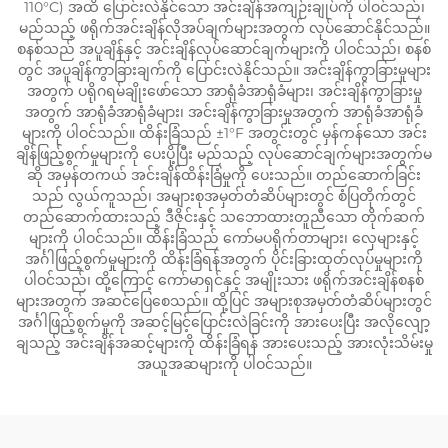
110°C) အထိ ပြောင်းလဲနိုင်သော အင်းချိန်အကျဉ်းချုပ်ကို ပါဝင်သည်၊
မည်သည့် ဖရိုက်အင်းချိန်လိုအပ်ချက်များအတွက် လုပ်ဆောင်နိုင်သည်။
စနစ်သည် အပူချိန်နှင့် အင်းချိန်လုပ်ဆောင်ချက်များကို ပါဝင်သည်၊ စနစ်
တွင် အပူချိန်ကွာခြားချက်ကို ပြောင်းလဲနိုင်သည်။ အင်းချိန်ကွာခြားမှုများ
အတွက် ပရိုဂရမ်ချိုးဖော်သော အာရုံခံအာရုံခံများ၊ အင်းချိန်ကွာခြားမှု
အတွက် အာရုံခံအာရုံခံများ၊ အင်းချိန်ကွာခြားမှုအတွက် အာရုံခံအာရုံခံ
များကို ပါဝင်သည်။ ထိန်းခြံသည် ±1°F အတွင်းတွင် မှန်ကန်သော အင်း
ချိန်ဖြည့်စွက်မှုများကို ပေးပို့ပြီး မည်သည့် လုပ်ဆောင်ချက်များအတွက်မ
ဆို အမှန်တကယ် အင်းချိန်ထိန်းခြံမှုကို ပေးသည်။ တည်ဆောက်ခြင်း
သည် လွယ်ကူသည်၊ အများစုအမှတ်တံဆိပ်များတွင် စံပြတိုက်တွင်
တည်ဆောက်ထားသည့် ဒီဇိုင်းနှင့် သဘောထားတူညီသော တိုက်ဆက်
များကို ပါဝင်သည်။ ထိန်းခြံသည် ကော်မပရိုက်တာများ၊ လှေများနှင့်
အင်္ဂါဖြည့်စွက်မှုများကို ထိန်းခြံရန်အတွက် ပိုင်းခြားထုတ်လုပ်မှုများကို
ပါဝင်သည်၊ ထို့ကြောင့် ကော်မာရှင်နှင့် အမျိုးသား ဖရိုက်အင်းချိန်စနစ်
များအတွက် အဆင်ပြေစေသည်။ ထို့ပြင် အများစုအမှတ်တံဆိပ်များတွင်
အင်္ဂါဖြည့်စွက်မှုကို အဆင့်မြင့်ပြောင်းလဲခြင်းကို အားပေးပြီး အလိုလျော့
ချသည့် အင်းချိန်အဆင့်များကို ထိန်းခြံရန် အားပေးသည့် အားလုံးသိမ်းမှု
အယူအဆများကို ပါဝင်သည်။