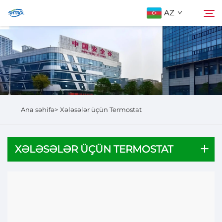
AZ
Biz Haqqımızda
Axtarış
Məhsullar
Ana səhifə>
Xələsələr üçün Termostat
Bizimlə Əlaqə
XƏLƏSƏLƏR ÜÇÜN TERMOSTAT