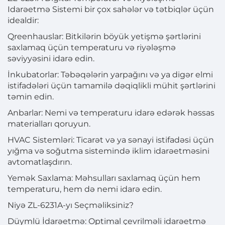
Idarəetmə Sistemi bir çox sahələr və tətbiqlər üçün
idealdir:
Qreenhauslar: Bitkilərin böyük yetişmə şərtlərini
saxlamaq üçün temperaturu və riyələşmə
səviyyəsini idarə edin.
İnkubatorlar: Təbəqələrin yarpağını və ya digər elmi
istifadələri üçün tamamilə dəqiqlikli mühit şərtlərini
təmin edin.
Anbarlar: Nemi və temperaturu idarə edərək həssas
materialları qoruyun.
HVAC Sistemləri: Ticarət və ya sənayi istifadəsi üçün
yığma və soğutma sistemində iklim idarəetməsini
avtomatlaşdırın.
Yemək Saxlama: Məhsulları saxlamaq üçün hem
temperaturu, hem də nemi idarə edin.
Niyə ZL-6231A-yı Seçməliksiniz?
Düymlü İdarəetmə: Optimal çevrilməli idarəetmə