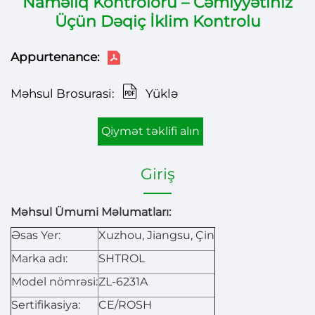
Naməliq Kontrolörü – Cəmiyyətiniz
Üçün Dəqiç İklim Kontrolu
Appurtenance:
Məhsul Brosurasi:
Yüklə
Qiymət təklifi alın
Giriş
Məhsul Ümumi Məlumatları:
Əsas Yer:
Xuzhou, Jiangsu, Çin
Marka adı:
SHTROL
Model nömrəsi:
ZL-6231A
Sertifikasiya:
CE/ROSH