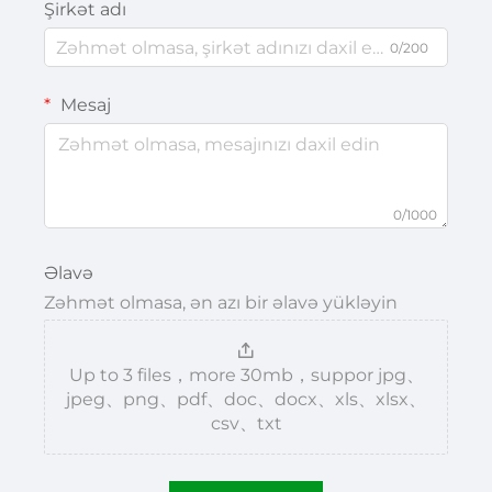
Şirkət adı
0/200
Mesaj
0/1000
Əlavə
Zəhmət olmasa, ən azı bir əlavə yükləyin
Up to 3 files，more 30mb，suppor jpg、
jpeg、png、pdf、doc、docx、xls、xlsx、
csv、txt