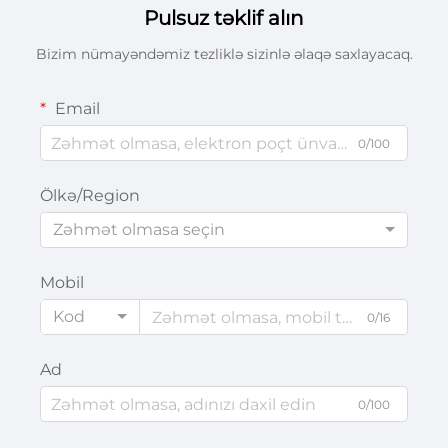
Pulsuz təklif alın
Bizim nümayəndəmiz tezliklə sizinlə əlaqə saxlayacaq.
Email
0/100
Ölkə/Region
Zəhmət olmasa seçin
Mobil
Kod
0/16
Ad
0/100