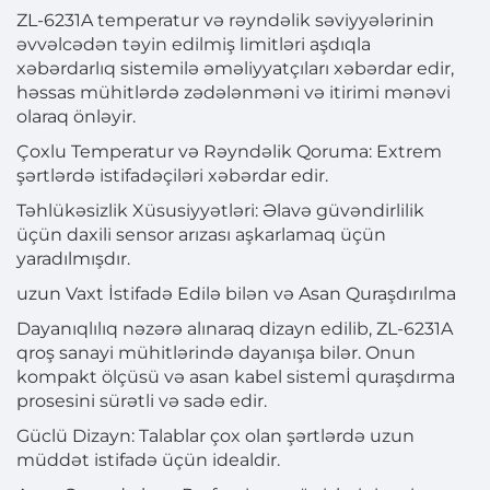
ZL-6231A temperatur və rəyndəlik səviyyələrinin
əvvəlcədən təyin edilmiş limitləri aşdıqla
xəbərdarlıq sistemilə əməliyyatçıları xəbərdar edir,
həssas mühitlərdə zədələnməni və itirimi mənəvi
olaraq önləyir.
Çoxlu Temperatur və Rəyndəlik Qoruma: Extrem
şərtlərdə istifadəçiləri xəbərdar edir.
Təhlükəsizlik Xüsusiyyətləri: Əlavə güvəndirlilik
üçün daxili sensor arızası aşkarlamaq üçün
yaradılmışdır.
uzun Vaxt İstifadə Edilə bilən və Asan Quraşdırılma
Dayanıqlılıq nəzərə alınaraq dizayn edilib, ZL-6231A
qroş sanayi mühitlərində dayanışa bilər. Onun
kompakt ölçüsü və asan kabel sistemİ quraşdırma
prosesini sürətli və sadə edir.
Güclü Dizayn: Talablar çox olan şərtlərdə uzun
müddət istifadə üçün idealdir.