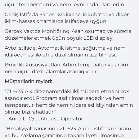
üçün temperaturu və nemi eyni anda idarə edin.
Geniş İstifadə Sahəsi: Xidirxana, inkubator və digər
iklim-hassas ortamlarda istifadəyə uyğun.
Gerçək Vaxtda Monitörinq: Asan oxumaq və sürətlə
düzəlmələr etmək üçün böyük LED displey.
Avto İstifadə: Avtomatik isitmə, soğutma və nem
idarəetməsi ilə əl ilə daxil olmanın azaltılması.
Əminlik Xüsusiyyətləri: Artım temperatur və artım
nem üçün daxili alarmlar asanlıq verir.
Müştərilərin rəyləri:
“ZL-6231A xidirxanamızdakı iklimi idarə etməni çox
asandır etdi. Proqramlaşdırılması sadədir və hem
temperatur, hem də nemin idarə edildiyindən emin
olmaq bizi rahatlatır.”
– Anna L., Qreenhouse Operator
“Əməliyyat xanasında ZL-6231A-dan istifadə edirəm
və bu, saxlama şəraitində təkamil yetirilməsində