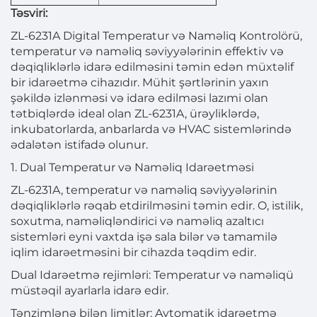
Təsviri:
ZL-6231A Digital Temperatur və Naməliq Kontrolörü,
temperatur və naməliq səviyyələrinin effektiv və
dəqiqliklərlə idarə edilməsini təmin edən müxtəlif
bir idarəetmə cihazıdır. Mühit şərtlərinin yaxın
şəkildə izlənməsi və idarə edilməsi lazımi olan
tətbiqlərdə ideal olan ZL-6231A, ürəyliklərdə,
inkubatorlarda, anbarlarda və HVAC sistemlərində
ədalətən istifadə olunur.
1. Dual Temperatur və Naməliq Idarəetməsi
ZL-6231A, temperatur və naməliq səviyyələrinin
dəqiqliklərlə rəqab etdirilməsini təmin edir. O, istilik,
soxutma, naməliqləndirici və naməliq azaltıcı
sistemləri eyni vaxtda işə sala bilər və tamamilə
iqlim idarəetməsini bir cihazda təqdim edir.
Dual Idarəetmə rejimləri: Temperatur və naməliqü
müstəqil ayarlarla idarə edir.
Tənzimlənə bilən limitlər: Avtomatik idarəetmə