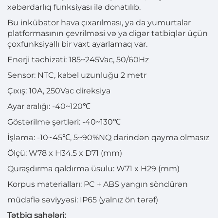
xəbərdarlıq funksiyası ilə donatılıb.
Bu inkübator hava çıxarılması, ya da yumurtalar
platformasının çevrilməsi və ya digər tətbiqlər üçün
çoxfunksiyallı bir vaxt ayarlamaq var.
Enerji təchizati: 185~245Vac, 50/60Hz
Sensor: NTC, kabel uzunluğu 2 metr
Çıxış: 10A, 250Vac direksiya
Ayar aralığı: -40~120℃
Göstərilmə şərtləri: -40~130℃
İşləmə: -10~45℃, 5~90%NQ dərindən qayma olmasız
Ölçü: W78 x H34.5 x D71 (mm)
Quraşdırma qaldırma üsulu: W71 x H29 (mm)
Korpus materialları: PC + ABS yangın söndürən
müdafiə səviyyəsi: IP65 (yalnız ön tərəf)
Tətbiq sahələri: