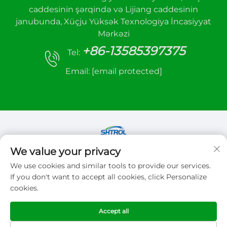
caddesinin şərqində və Lijiang caddesinin
janubunda, Xüçju Yüksək Texnologiya İncasiyyat
Mərkəzi
+86-13585397375
Tel:
Email:
[email protected]
We value your privacy
Copyright © 2026 Xuzhou sanhe automatic
We use cookies and similar tools to provide our services.
control equipment Co.,LTD. Bütün hüquqlar
If you don't want to accept all cookies, click Personalize
qorunur
cookies.
Gizlilik siyasəti
Accept all