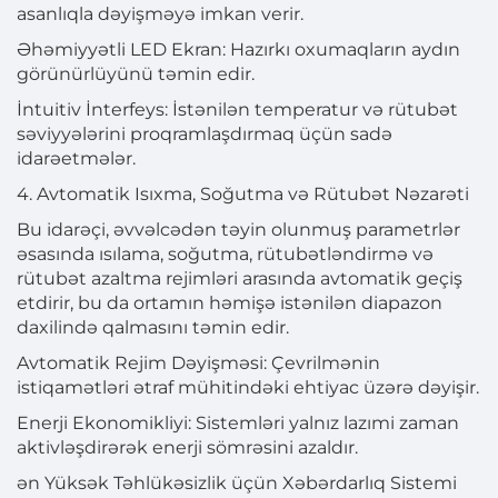
asanlıqla dəyişməyə imkan verir.
Əhəmiyyətli LED Ekran: Hazırkı oxumaqların aydın
görünürlüyünü təmin edir.
İntuitiv İnterfeys: İstənilən temperatur və rütubət
səviyyələrini proqramlaşdırmaq üçün sadə
idarəetmələr.
4. Avtomatik Isıxma, Soğutma və Rütubət Nəzarəti
Bu idarəçi, əvvəlcədən təyin olunmuş parametrlər
əsasında ısılama, soğutma, rütubətləndirmə və
rütubət azaltma rejimləri arasında avtomatik geçiş
etdirir, bu da ortamın həmişə istənilən diapazon
daxilində qalmasını təmin edir.
Avtomatik Rejim Dəyişməsi: Çevrilmənin
istiqamətləri ətraf mühitindəki ehtiyac üzərə dəyişir.
Enerji Ekonomikliyi: Sistemləri yalnız lazımi zaman
aktivləşdirərək enerji sömrəsini azaldır.
ən Yüksək Təhlükəsizlik üçün Xəbərdarlıq Sistemi