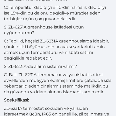
C: Temperatur dəqiqliyi ±1°C-dir, naməlik dəqiqliyi
isə ±5%-dir, bu da onu dəqiqliyə müraciət edən
tətbiqlər üçün çox güvəndirici edir.
S: ZL-6231A qreenhouse istifadəsi üçün
uyğundurmu?
C: Tabii ki, heçsiz! ZL-6231A qreenhouslarda idealdir,
çünki bitki böyüməsinin ən yaxşı şərtlərini təmin
etmək üçün temperaturu və nisbəti sətirni
dəqiqliklə rəqabət edir.
S: ZL-6221A-da alarm sistemi varmı?
C: Bəli, ZL-6231A temperatur və ya nisbəti sətirni
əvvəllərdən müəyyən edilmiş limitlərə çatdıqda sizə
xəbərdarlıq edən bir alarm sistemində malikdir, bu
da güvəndə və idarə olunan işləməni təmin edir.
Speksifikasi:
ZL-6231A termostat soxudan və ya isidən
idarəetmək üçün, IP65 ön paneli ilə, zil çalınması və