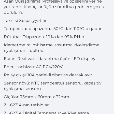
Asan Quraşdırılma: Professiya və öz işlərini yerinə
yetirən istifadəçilər üçün sürətli və problem yoxlu
qurulum.
Texniki Xüsusiyyətlər:
Temperatur diapazonu: -50°C dən 110°C-ə qədər
Rütubət Diapazonu: 10%-dən 99% RH-ə
Idarəetmə rejimi: Isıtmə, soxutma, riyələşdirmə,
riyələşməni azaltma
Ekran: Real-vaxt idarəetmə üçün LED displey
Enerji təchizatı: AC 110V/220V
Relay çıxışı: 10A gədəkli cihazları dəstəkləyir
Sensor növü: NTC temperatur sensoru, kapasitiv
riyələşmə sensoru
Ölçülər: 75mm x 60mm x 32mm
ZL-6231A-nın tətbiqləri:
ZL-6231A Digital Temperatur və Riyələşmə