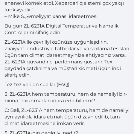
ənənəvi kömək etdi. Xəbərdarlıq sistemi çox yaxşı
funksiyadır.”
– Mike S., Əməliyyat xanası idarəetməsi
Bu gün ZL-6231A Digital Temperatur və Naməlik
Controllerini sifariş edin!
ZL-6231A ilə çevriliyi özünüzə uyğunlaşdırın.
Ziraiyyət, endustriyal tətbiqlər və ya saxlama tesisləri
üçün tam climat idarəetməyinizə ehtiyacınız varsa,
ZL-6231A güvəndirici performans göstərir. Tex
qaydada çatdırılma və müştəri xidməti üçün indi
sifariş edin.
Tez-tez verilən suallar (FAQ):
S: ZL-6231A həm temperaturu, həm də naməliyi bir-
birinə toxunmadan idarə edə bilərmi?
C: Bəli, ZL-6231A həm temperaturu, həm də naməliyi
ayrı-ayrılıqla idarə etmək üçün dizayn edilib, tam
climat idarəetməsinə imkan verir.
S: ZL-6231A-nın dəqiqliyi nədir?