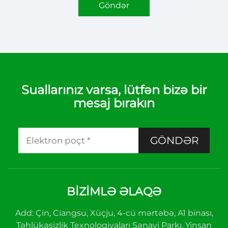
Göndər
Suallarınız varsa, lütfən bizə bir
mesaj bırakın
GÖNDƏR
BIZIMLƏ ƏLAQƏ
Add: Çin, Ciangsu, Xüçju, 4-cü mərtəbə, A1 binası,
Təhlükəsizlik Texnologiyaları Sənayi Parkı, Yinşan