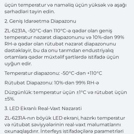
üçün temperatur və naməliq üçün yüksək və aşağı
sərhədləri təyin edin.
2. Geniş Idarəetmə Diapazonu
ZL-6231A, -50°C-dan 110°C-ə qədər olan geniş
temperatur nəzarət diapazonunu və 10%-dən 99%
RH-ə qədər olan rütubət nəzarət diapazonunu
dəstəkləyir, bu da onu tarımdan endustriyalıq
ortamlara qədər müxtəlif şərtlərdə istifadə üçün
uyğun edir.
Temperatur diapazonu: -50°C-dən +110°C
Rütubət Diapazonu: 10%-dən 99% RH-ə
Düzgünlük: temperatur üçün ±1°C və rütubət üçün
±5%.
3. LED Ekranlı Real-Vaxt Nəzarəti
ZL-6231A-nın böyük LED ekrani, hazırkı temperatur
və rütubət səviyyələrinin real-vaxt məlumatlarını
oxunaqlaşdırır. İnterfeys istifadəçilərə parametrləri