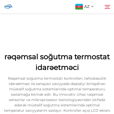
AZ
Biz Haqqımızda
Axtarış
Məhsullar
rəqəmsal soğutma termostat
Əlaqə saxlayın
idarəetməci
Rəqəmsal soğutma termostatı kontrolleri, təhlükəsizlik
idarəetməsi ilə sənayəvi səviyyədə dəqiqliyi birləşdirən
müxtəlif soğutma sistemlərində optimal temperaturu
saxlamağa kömək edir. Bu innovativ cihaz rəqəmsal
sensorlar və mikroprosesor texnologiyasından istifadə
edərək müxtəlif soğutma sistemlərində optimal
temperatur səviyyələrini saxlayır. Kontroller açıq LCD ekranı