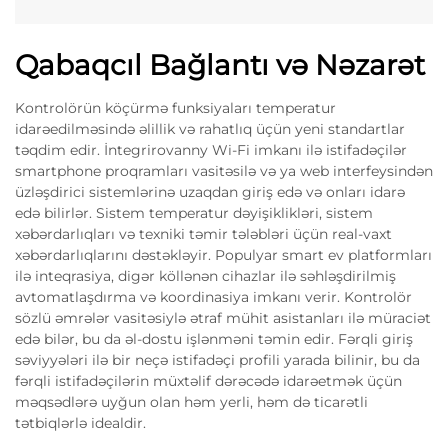
Qabaqcıl Bağlantı və Nəzarət
Kontrolörün köçürmə funksiyaları temperatur
idarəedilməsində əlillik və rahatlıq üçün yeni standartlar
təqdim edir. İntegrirovanny Wi-Fi imkanı ilə istifadəçilər
smartphone proqramları vasitəsilə və ya web interfeysindən
üzləşdirici sistemlərinə uzaqdan giriş edə və onları idarə
edə bilirlər. Sistem temperatur dəyişiklikləri, sistem
xəbərdarlıqları və texniki təmir tələbləri üçün real-vaxt
xəbərdarlıqlarını dəstəkləyir. Populyar smart ev platformları
ilə inteqrasiya, digər köllənən cihazlar ilə səhləşdirilmiş
avtomatlaşdırma və koordinasiya imkanı verir. Kontrolör
sözlü əmrələr vasitəsiylə ətraf mühit asistanları ilə müraciət
edə bilər, bu da əl-dostu işlənməni təmin edir. Fərqli giriş
səviyyələri ilə bir neçə istifadəçi profili yarada bilinir, bu da
fərqli istifadəçilərin müxtəlif dərəcədə idarəetmək üçün
məqsədlərə uyğun olan həm yerli, həm də ticarətli
tətbiqlərlə idealdir.