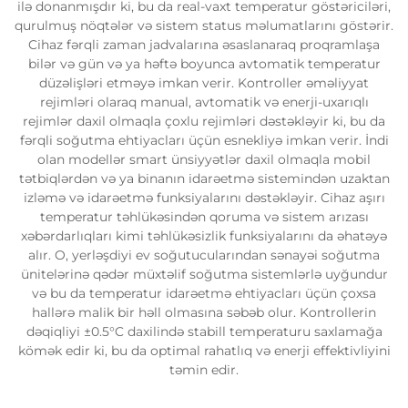
ilə donanmışdır ki, bu da real-vaxt temperatur göstəriciləri,
qurulmuş nöqtələr və sistem status məlumatlarını göstərir.
Cihaz fərqli zaman jadvalarına əsaslanaraq proqramlaşa
bilər və gün və ya həftə boyunca avtomatik temperatur
düzəlişləri etməyə imkan verir. Kontroller əməliyyat
rejimləri olaraq manual, avtomatik və enerji-uxarıqlı
rejimlər daxil olmaqla çoxlu rejimləri dəstəkləyir ki, bu da
fərqli soğutma ehtiyacları üçün esnekliyə imkan verir. İndi
olan modellər smart ünsiyyətlər daxil olmaqla mobil
tətbiqlərdən və ya binanın idarəetmə sistemindən uzaktan
izləmə və idarəetmə funksiyalarını dəstəkləyir. Cihaz aşırı
temperatur təhlükəsindən qoruma və sistem arızası
xəbərdarlıqları kimi təhlükəsizlik funksiyalarını da əhatəyə
alır. O, yerləşdiyi ev soğutucularından sənayəi soğutma
ünitelərinə qədər müxtəlif soğutma sistemlərlə uyğundur
və bu da temperatur idarəetmə ehtiyacları üçün çoxsa
hallərə malik bir həll olmasına səbəb olur. Kontrollerin
dəqiqliyi ±0.5°C daxilində stabill temperaturu saxlamağa
kömək edir ki, bu da optimal rahatlıq və enerji effektivliyini
təmin edir.