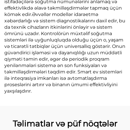
istifadəçilərə soğutma nümunələrini anlamaq və
effektivlikdə əlavə təkmilləşdirmələr tapmaq üçün
kömək edir.Əvvəllər modellər idarəetmə
xəbərdarlığı və sistem diagnostikalarını daxil edir, bu
da texnik cihazların itkinlərini önləyir və sistem
ömrünü uzadır. Kontrolörün müxtəlif soğutma
sistemləri ilə uyğunluqluqda olduğu üçün o, yaşam
və ticarətli tətbiqlər üçün universallıq göstərir. Onun
güvəndirici işləməsi və dayanıqlılığı uzun müddətli
qiyməti təmin edir, əgər də periodik proqram
yenilənmələri sistemə ən son funksiyaları və
təkmilləşdirmələri təqdim edir. Smart ev sistemləri
ilə inteqrasiya imkanları isə avtomatlaşdırma
proseslərini artırır və binanın ümumi effektivliyini
yaxşılaşdırır.
Təlimatlar və püf nöqtələr