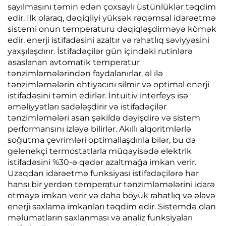
sayılmasını təmin edən çoxsaylı üstünlüklər təqdim
edir. Ilk olaraq, dəqiqliyi yüksək rəqəmsal idarəetmə
sistemi onun temperaturu dəqiqləşdirməyə kömək
edir, enerji istifadəsini azaltır və rahatlıq səviyyəsini
yaxşılaşdırır. İstifadəçilər gün içindəki rutinlərə
əsaslanan avtomatik temperatur
tənzimləmələrindən faydalanırlar, əl ilə
tənzimləmələrin ehtiyacını silmir və optimal enerji
istifadəsini təmin edirlər. İntuitiv interfeys isə
əməliyyatları sadələşdirir və istifadəçilər
tənzimləmələri asan şəkildə dəyişdirə və sistem
performansını izləyə bilirlər. Akıllı alqoritmlərlə
soğutma çevrimləri optimallaşdırıla bilər, bu da
gelenekçi termostatlarla müqayisədə elektrik
istifadəsini %30-ə qədər azaltmağa imkan verir.
Uzaqdan idarəetmə funksiyası istifadəçilərə hər
hansı bir yerdən temperatur tənzimləmələrini idarə
etməyə imkan verir və daha böyük rahatlıq və əlavə
enerji saxlama imkanları təqdim edir. Sistemdə olan
məlumatların saxlanması və analiz funksiyaları