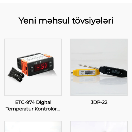
Yeni məhsul tövsiyələri
ETC-974 Digital
JDP-22
Temperatur Kontrolörü:
Sənaye Məqsadları
üçün Yüksək
Performans, Dəqiqlikli