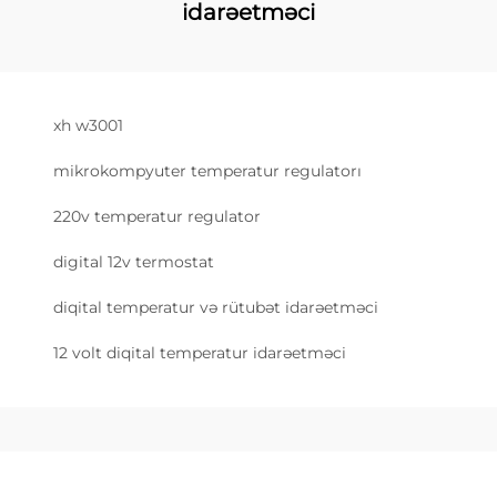
idarəetməci
xh w3001
mikrokompyuter temperatur regulatorı
220v temperatur regulator
digital 12v termostat
diqital temperatur və rütubət idarəetməci
12 volt diqital temperatur idarəetməci