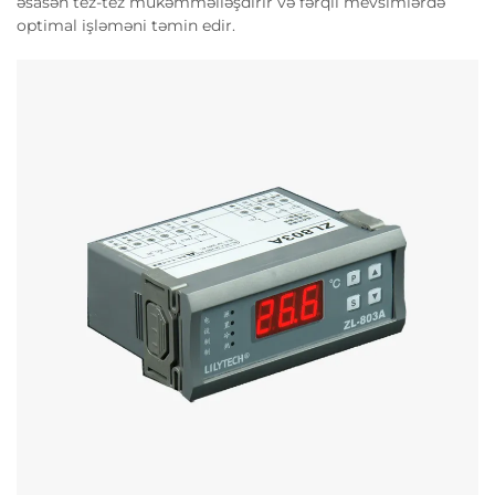
əsasən tez-tez mükəmməlləşdirir və fərqli mevsimlərdə
optimal işləməni təmin edir.