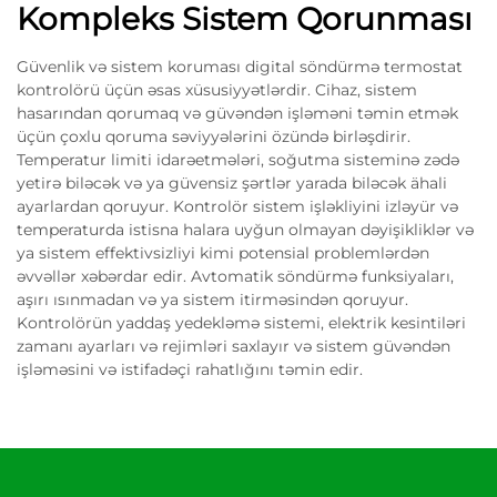
Kompleks Sistem Qorunması
Güvenlik və sistem koruması digital söndürmə termostat
kontrolörü üçün əsas xüsusiyyətlərdir. Cihaz, sistem
hasarından qorumaq və güvəndən işləməni təmin etmək
üçün çoxlu qoruma səviyyələrini özündə birləşdirir.
Temperatur limiti idarəetmələri, soğutma sisteminə zədə
yetirə biləcək və ya güvensiz şərtlər yarada biləcək ähali
ayarlardan qoruyur. Kontrolör sistem işləkliyini izləyür və
temperaturda istisna halara uyğun olmayan dəyişikliklər və
ya sistem effektivsizliyi kimi potensial problemlərdən
əvvəllər xəbərdar edir. Avtomatik söndürmə funksiyaları,
aşırı ısınmadan və ya sistem itirməsindən qoruyur.
Kontrolörün yaddaş yedekləmə sistemi, elektrik kesintiləri
zamanı ayarları və rejimləri saxlayır və sistem güvəndən
işləməsini və istifadəçi rahatlığını təmin edir.