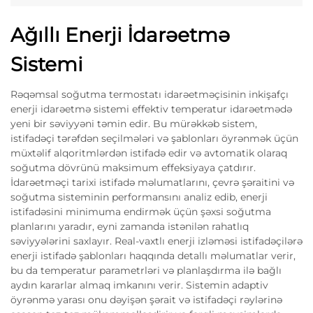
Ağıllı Enerji İdarəetmə
Sistemi
Rəqəmsal soğutma termostatı idarəetməçisinin inkişafçı
enerji idarəetmə sistemi effektiv temperatur idarəetmədə
yeni bir səviyyəni təmin edir. Bu mürəkkəb sistem,
istifadəçi tərəfdən seçilmələri və şablonları öyrənmək üçün
müxtəlif alqoritmlərdən istifadə edir və avtomatik olaraq
soğutma dövrünü maksimum effeksiyaya çatdırır.
İdarəetməçi tarixi istifadə məlumatlarını, çevrə şəraitini və
soğutma sisteminin performansını analiz edib, enerji
istifadəsini minimuma endirmək üçün şəxsi soğutma
planlarını yaradır, eyni zamanda istənilən rahatlıq
səviyyələrini saxlayır. Real-vaxtlı enerji izləməsi istifadəçilərə
enerji istifadə şablonları haqqında detallı məlumatlar verir,
bu da temperatur parametrləri və planlaşdırma ilə bağlı
aydın kararlar almaq imkanını verir. Sistemin adaptiv
öyrənmə yarası onu dəyişən şərait və istifadəçi rəylərinə