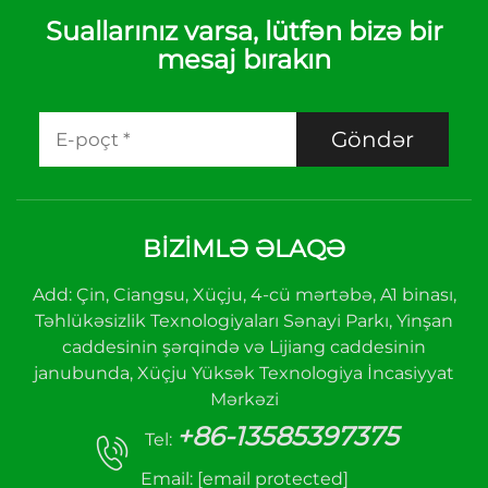
Suallarınız varsa, lütfən bizə bir
mesaj bırakın
Göndər
BİZİMLƏ ƏLAQƏ
Add: Çin, Ciangsu, Xüçju, 4-cü mərtəbə, A1 binası,
Təhlükəsizlik Texnologiyaları Sənayi Parkı, Yinşan
caddesinin şərqində və Lijiang caddesinin
janubunda, Xüçju Yüksək Texnologiya İncasiyyat
Mərkəzi
+86-13585397375
Tel:
Email:
[email protected]