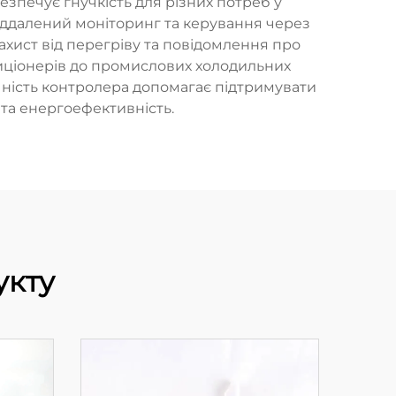
печує гнучкість для різних потреб у
іддалений моніторинг та керування через
захист від перегріву та повідомлення про
иціонерів до промислових холодильних
чність контролера допомагає підтримувати
та енергоефективність.
укту