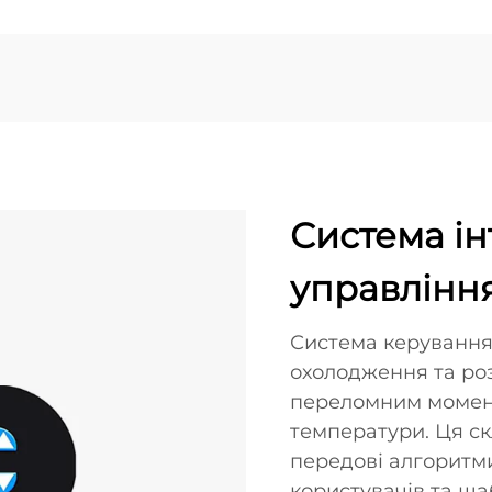
Система ін
управлінн
Система керування
охолодження та ро
переломним момент
температури. Ця с
передові алгоритм
користувачів та ш