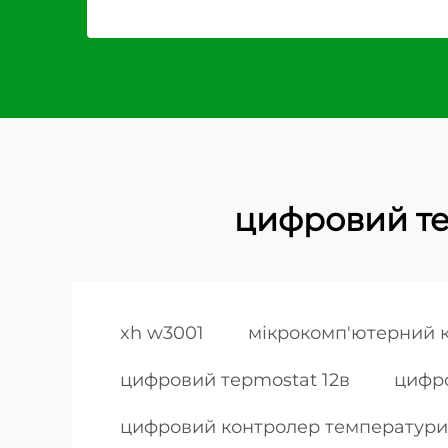
цифровий т
xh w3001
мікрокомп'ютерний 
цифровий терmostat 12в
цифро
цифровий контролер температури 