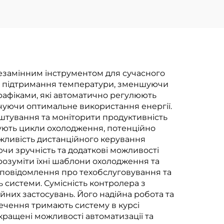
езамінним інструментом для сучасного
е підтримання температури, зменшуючи
рафіками, які автоматично регулюють
чуючи оптимальне використання енергії.
штування та моніторити продуктивність
ують цикли охолодження, потенційно
жливість дистанційного керування
и зручність та додаткові можливості
розуміти їхні шаблони охолодження та
повідомлення про техобслуговування та
 системи. Сумісність контролера з
них застосувань. Його надійна робота та
печення тримають систему в курсі
ращені можливості автоматизації та