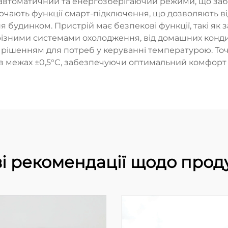
автоматичний та енергозберігаючий режими, що забез
ючають функції смарт-підключення, що дозволяють в
 будинком. Пристрій має безпекові функції, такі як 
з різними системами охолодження, від домашних конд
 рішенням для потреб у керуванні температурою. То
 в межах ±0,5°C, забезпечуючи оптимальний комфорт 
і рекомендації щодо прод