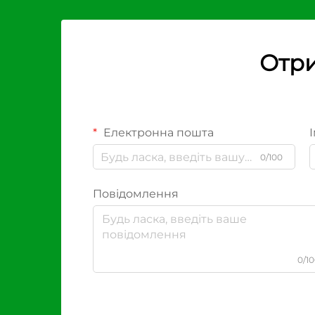
Отри
Електронна пошта
І
0/100
Повідомлення
0/1