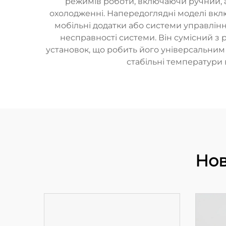
режимів роботи, включаючи ручний, 
охолодженні. Напередоглядні моделі вкл
мобільні додатки або системи управління
несправності системи. Він сумісний 
установок, що робить його універсальним
стабільні температури
Нов