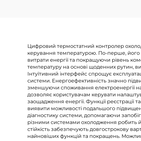
застосунків
Цифровий термостатний контролер охолод
керування температурою. По-перше, його
витрати енергії та покращуючи рівень ко
температуру на основі щоденних рутин, в
Інтуїтивний інтерфейс спрощує експлуата
системи. Енергоефективність значно підв
зменшуючи споживання електроенергії на 
дозволяє користувачам керувати налаштув
заощадження енергії. Функції реєстрації 
виявити можливості подальшого підвищен
діагностику системи, допомагаючи запобіг
різними системами охолодження робить йог
стійкість забезпечують довгострокову вар
найновіших функцій та покращень. Можлив