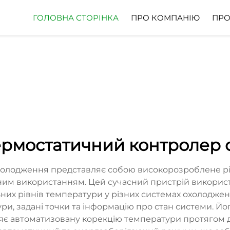
ГОЛОВНА СТОРІНКА
ПРО КОМПАНІЮ
ПРО
ермостатичний контролер 
олодження представляє собою високорозроблене рі
вним використанням. Цей сучасний пристрій використ
их рівнів температури у різних системах охолоджен
ри, задані точки та інформацію про стан системи. Й
є автоматизовану корекцію температури протягом д