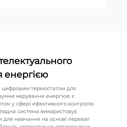
телектуального
я енергією
 цифровим термостатом для
зумне керування енергією є
ом у сфері ефективного контролю
кладна система використовує
и для навчання на основі переваг
аблонів, автоматично оптимізуючи