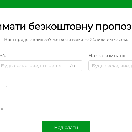
мати безкоштовну пропо
Наш представник зв'яжеться з вами найближчим часом.
м'я
Назва компанії
0/100
000
Надіслати