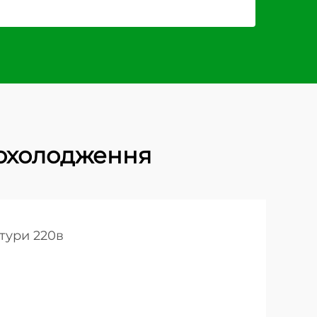
охолодження
тури 220в