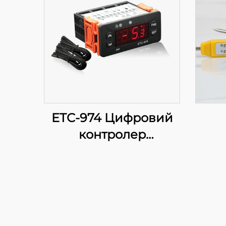
ETC-974 Цифровий
контролер
температури: Висока
продуктивність,
точне регулювання
температури для
промислових