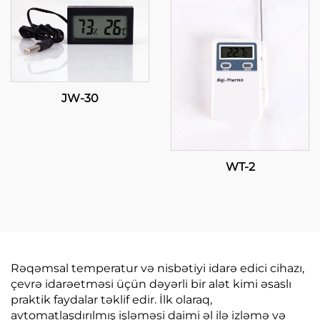
JW-30
WT-2
Rəqəmsal temperatur və nisbətiyi idarə edici cihazı,
çevrə idarəetməsi üçün dəyərli bir alət kimi əsaslı
praktik faydalar təklif edir. İlk olaraq,
avtomatlaşdırılmış işləməsi daimi əl ilə izləmə və