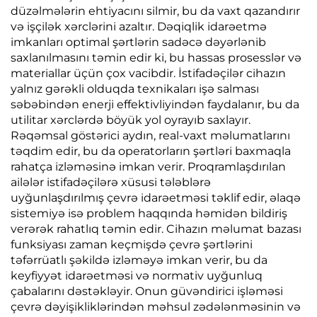
düzəlmələrin ehtiyacını silmir, bu da vaxt qazandırır
və işçilək xərclərini azaltır. Dəqiqlik idarəetmə
imkanları optimal şərtlərin sadəcə dəyərlənib
saxlanılmasını təmin edir ki, bu hassas prosesslər və
materiallar üçün çox vacibdir. İstifadəçilər cihazın
yalnız gərəkli olduqda texnikaları işə salması
səbəbindən enerji effektivliyindən faydalanır, bu da
utilitar xərclərdə böyük yol oyrayıb saxlayır.
Rəqəmsal göstərici aydın, real-vaxt məlumatlarını
təqdim edir, bu da operatorların şərtləri baxmaqla
rahatça izləməsinə imkan verir. Proqramlaşdırılan
ailələr istifadəçilərə xüsusi tələblərə
uyğunlaşdırılmış çevrə idarəetməsi təklif edir, əlaqə
sistemiyə isə problem haqqında həmidən bildiriş
verərək rahatlıq təmin edir. Cihazın məlumat bazası
funksiyası zaman keçmişdə çevrə şərtlərini
təfərrüatlı şəkildə izləməyə imkan verir, bu da
keyfiyyət idarəetməsi və normativ uyğunluq
çabalarını dəstəkləyir. Onun güvəndirici işləməsi
çevrə dəyişikliklərindən məhsul zədələnməsinin və