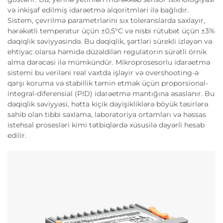
və inkişaf edilmiş idarəetmə alqoritmləri ilə bağlıdır.
Sistem, çevrilmə parametrlərini sıx toleranslarda saxlayır,
hərəkətli temperatur üçün ±0,5°C və nisbi rütubət üçün ±3%
dəqiqlik səviyyəsində. Bu dəqiqlik, şərtləri sürekli izləyən və
ehtiyac olarsa həmidə düzəldilən regulatorın sürətli örnik
alma dərəcəsi ilə mümkündür. Mikroprosesorlu idarəetmə
sistemi bu veriləni real vaxtda işləyir və overshooting-ə
qarşı koruma və stabillik təmin etmək üçün proporsional-
integral-diferensial (PID) idarəetmə mantığına əsaslanır. Bu
dəqiqlik səviyyəsi, hətta kiçik dəyişikliklərə böyük təsirlərə
sahib olan tibbi saxlama, laboratoriya ortamları və həssas
istehsal prosesləri kimi tətbiqlərdə xüsusilə dəyərli hesab
edilir.