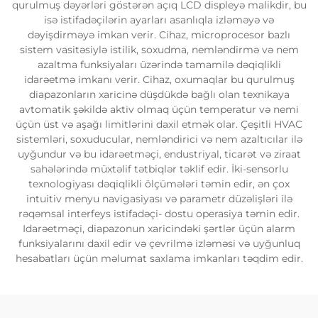
qurulmuş dəyərləri göstərən açıq LCD displeyə malikdir, bu
isə istifadəçilərin ayarları asanlıqla izləməyə və
dəyişdirməyə imkan verir. Cihaz, microprocesor bazlı
sistem vasitəsiylə istilik, soxudma, nemləndirmə və nem
azaltma funksiyaları üzərində tamamilə dəqiqlikli
idarəetmə imkanı verir. Cihaz, oxumaqlar bu qurulmuş
diapazonların xaricinə düşdükdə bağlı olan texnikaya
avtomatik şəkildə aktiv olmaq üçün temperatur və nemi
üçün üst və aşağı limitlərini daxil etmək olar. Çeşitli HVAC
sistemləri, soxuducular, nemləndirici və nem azaltıcılar ilə
uyğundur və bu idarəetməçi, endustriyal, ticarət və ziraat
sahələrində müxtəlif tətbiqlər təklif edir. İki-sensorlu
texnologiyası dəqiqlikli ölçümələri təmin edir, ən çox
intuitiv menyu navigasiyası və parametr düzəlişləri ilə
rəqəmsal interfeys istifadəçi- dostu operasiya təmin edir.
Idarəetməçi, diapazonun xaricindəki şərtlər üçün alarm
funksiyalarını daxil edir və çevrilmə izləməsi və uyğunluq
hesabatları üçün məlumat saxlama imkanları təqdim edir.