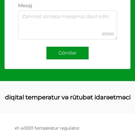
Mesaj
0/1000
Göndər
diqital temperatur və rütubət idarəetməci
xh w3001 temperatur regulator