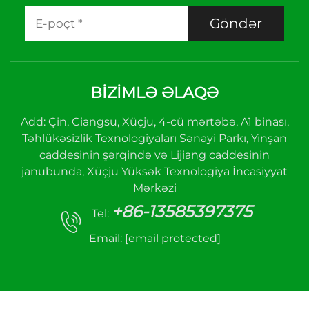
Göndər
BİZİMLƏ ƏLAQƏ
Add: Çin, Ciangsu, Xüçju, 4-cü mərtəbə, A1 binası,
Təhlükəsizlik Texnologiyaları Sənayi Parkı, Yinşan
caddesinin şərqində və Lijiang caddesinin
janubunda, Xüçju Yüksək Texnologiya İncasiyyat
Mərkəzi
+86-13585397375
Tel:
Email:
[email protected]