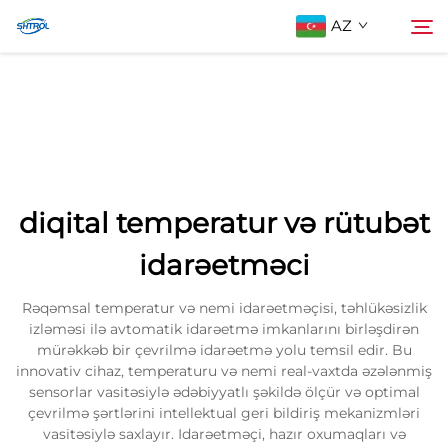
AZ
Biz Haqqımızda
Axtarış
Məhsullar
diqital temperatur və rütubət
Əlaqə saxlayın
idarəetməci
Rəqəmsal temperatur və nemi idarəetməçisi, təhlükəsizlik
izləməsi ilə avtomatik idarəetmə imkanlarını birləşdirən
mürəkkəb bir çevrilmə idarəetmə yolu temsil edir. Bu
innovativ cihaz, temperaturu və nemi real-vaxtda əzələnmiş
sensorlar vasitəsiylə ədəbiyyatlı şəkildə ölçür və optimal
çevrilmə şərtlərini intellektual geri bildiriş mekanizmləri
vasitəsiylə saxlayır. Idarəetməçi, hazır oxumaqları və