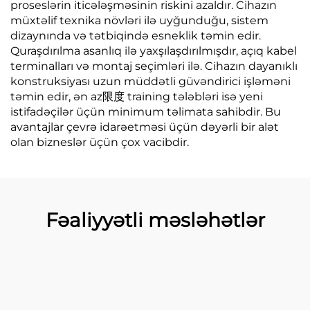
proseslərin iticələşməsinin riskini azaldır. Cihazın
müxtəlif texnika növləri ilə uyğunduğu, sistem
dizaynında və tətbiqində esneklik təmin edir.
Quraşdırılma asanlıq ilə yaxşılaşdırılmışdır, açıq kabel
terminalları və montaj seçimləri ilə. Cihazın dayanıklı
konstruksiyası uzun müddətli güvəndirici işləməni
təmin edir, ən az限度 training tələbləri isə yeni
istifadəçilər üçün minimum təlimata sahibdir. Bu
avantajlar çevrə idarəetməsi üçün dəyərli bir alət
olan bizneslər üçün çox vacibdir.
Fəaliyyətli məsləhətlər