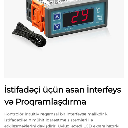
İstifadəçi üçün asan İnterfeys
və Proqramlaşdırma
Kontrolör intuitiv rəqəmsal bir interfeysə malikdir ki,
istifadəçilərin mühit idarəetmə sistemləri ilə
etkileşməklərini dəyişdirir. Uyluq, ədədi LCD ekranı hazırkı