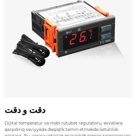
دقت و دقت
Dijital temperatur və nisbi rütubət regulatoru, əvvəllərə
qarşıdırıq səviyyədə dəqiqlik təmin etməkdə üstünlük
göstərir. Bu, yerinə yetirilən mürəkkəb sensor texnologiyası