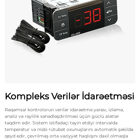
Kompleks Verilər İdarəetməsi
Rəqəmsal kontrolorun verilər idarəetmə yarası, izləmə,
analiz və rəylilik sənədləşdirilməsi üçün güclü alətlər
təqdim edir. Sistem istifadəçi təyin etdiyi intervalda
temperatur və nisbi rütubət oxunuşlarını avtomatik şəkildə
qeyd edir, çevrilməş orta vəziyyət haqlıqını daxil olmaqla