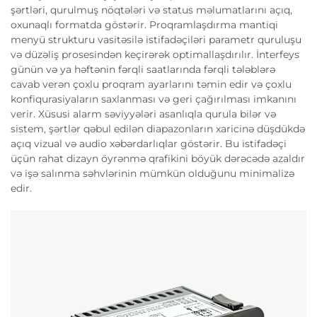
şərtləri, qurulmuş nöqtələri və status məlumatlarını açıq,
oxunaqlı formatda göstərir. Proqramlaşdırma mantiqi
menyü strukturu vasitəsilə istifadəçiləri parametr quruluşu
və düzəliş prosesindən keçirərək optimallaşdırılır. İnterfeys
günün və ya həftənin fərqli saatlarında fərqli tələblərə
cavab verən çoxlu proqram ayarlarını təmin edir və çoxlu
konfiqurasiyaların saxlanması və geri çağırılması imkanını
verir. Xüsusi alarm səviyyələri asanlıqla qurula bilər və
sistem, şərtlər qəbul edilən diapazonların xaricinə düşdükdə
açıq vizual və audio xəbərdarlıqlar göstərir. Bu istifadəçi
üçün rahat dizayn öyrənmə qrafikini böyük dərəcədə azaldır
və işə salınma səhvlərinin mümkün olduğunu minimalizə
edir.