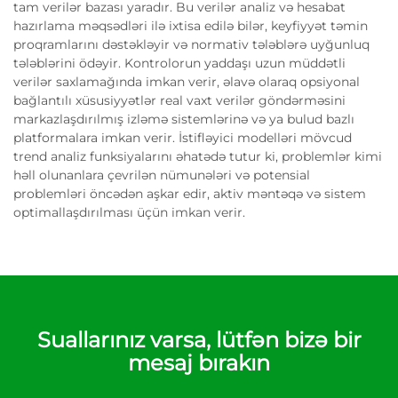
tam verilər bazası yaradır. Bu verilər analiz və hesabat
hazırlama məqsədləri ilə ixtisa edilə bilər, keyfiyyət təmin
proqramlarını dəstəkləyir və normativ tələblərə uyğunluq
tələblərini ödəyir. Kontrolorun yaddaşı uzun müddətli
verilər saxlamağında imkan verir, əlavə olaraq opsiyonal
bağlantılı xüsusiyyətlər real vaxt verilər göndərməsini
markazlaşdırılmış izləmə sistemlərinə və ya bulud bazlı
platformalara imkan verir. İstifləyici modelləri mövcud
trend analiz funksiyalarını əhatədə tutur ki, problemlər kimi
həll olunanlara çevrilən nümunələri və potensial
problemləri öncədən aşkar edir, aktiv məntəqə və sistem
optimallaşdırılması üçün imkan verir.
Suallarınız varsa, lütfən bizə bir
mesaj bırakın