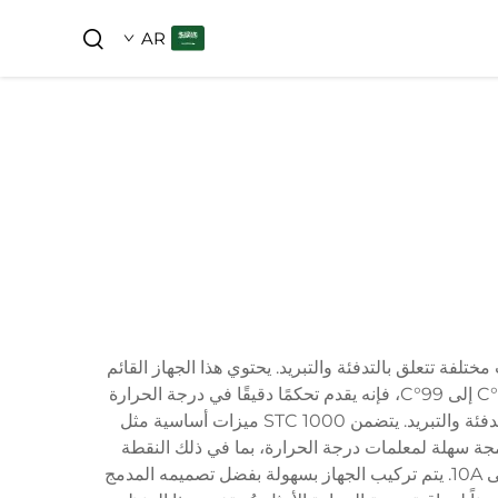
AR
 لتطبيقات مختلفة تتعلق بالتدفئة والتبريد. يحتوي هذا الجهاز القائم
على معالج徵ي على شاشة LED واضحة تعرض قراءات درجة الحرارة الفعلية والإعدادات. وبفضل نطاق قياس يتراوح بين -50°C إلى 99°C، فإنه يقدم تحكمًا دقيقًا في درجة الحرارة
من خلال وظائف التدفئة والتبريد. يأتي الجهاز مجهزًا بمخرجين ثنائيين عبر الريلاي، مما يسمح بالتحكم المتزامن في معدات التدفئة والتبريد. يتضمن STC 1000 ميزات أساسية مثل
ية برمجة سهلة لمعلمات درجة الحرارة، بما في ذلك النقطة
المحددة، والفرق، وقيم الإنذار. يعمل الجهاز على مصدر طاقة قياسي يتراوح بين 110V-220V ويمكنه التعامل مع أحمال تصل إلى 10A. يتم تركيب الجهاز بسهولة بفضل تصميمه المدمج