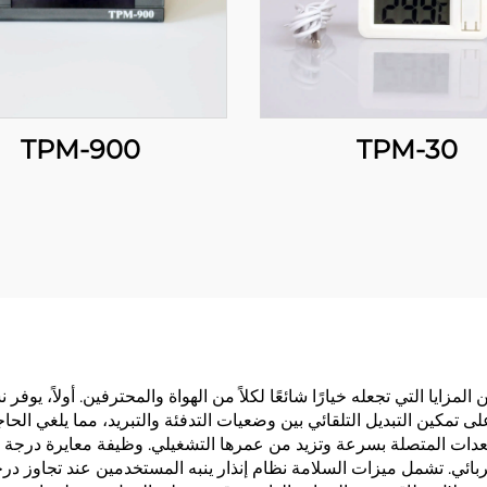
TPM-900
TPM-30
تحكم في درجة الحرارة STC 1000 العديد من المزايا التي تجعله خيارًا شائعًا لكلاً من الهواة والم
على تمكين التبديل التلقائي بين وضعيات التدفئة والتبريد، مما يلغي ال
معدات المتصلة بسرعة وتزيد من عمرها التشغيلي. وظيفة معايرة درجة ال
الكهربائي. تشمل ميزات السلامة نظام إنذار ينبه المستخدمين عند تجاوز 