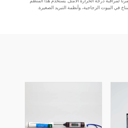
ئية القياسية. يمكن وضع مستشعر درجة الحرارة، الذي يأتي مع كابل طوله 2 متر، بشكل مرناً لمراقبة درجة الحرارة الأمثل. يُستخدم هذا المنظم
خ في البيوت الزجاجية، وأنظمة التبريد الصغيرة.