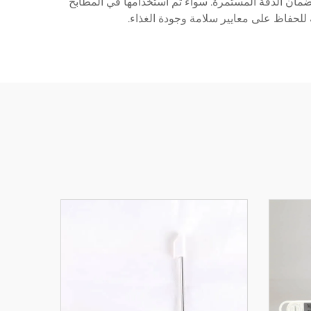
يزات إضافية مثل وظائف الذاكرة لتتبع سجل درجات الحرارة، ومؤشرات عمر البطارية، وقدرات الت headibration لضمان الدقة المستمرة. سواء تم استخدامها في المطابخ
 للحفاظ على معايير سلامة وجودة الغذاء.