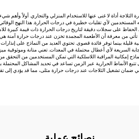
الثلاجة أداة لا غنى عنها للاستخدام المنزلي والتجاري. أولاً وأهم شي
 المستخدمين لأي تقلبات خطيرة في درجات الحرارة. هذا النهج الوقائي 
حفاظ على سجلات دقيقة لتاريخ درجات الحرارة ذات قيمة كبيرة للامتثال
ي تأتي من معرفة أن الأطعمة المجمدة تخزن عند درجات حرارة آمنة هي 
قليلة بينما توفر فائدة قصوى. تحتوي العديد من النماذج على إنذارات 
بة السريعة لأي أعطال محتملة في المعدات. تعني متانة وموثوقية ميزان ح
نماذج إمكانية المراقبة اللاسلكية التي تمكن المستخدمين من التحقق م
تتبع الأنماط الحرارية عبر الزمن تساعد في تحديد المشاكل المحتملة ب
ي ضمان تشغيل الثلاجات عند درجات حرارة مثلى، مما قد يؤدي إلى تقل
نصائح عملية