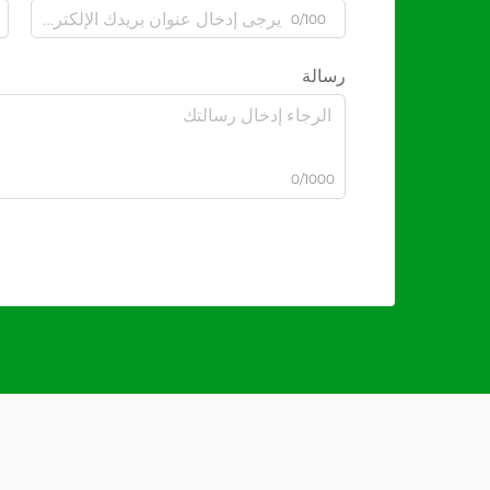
0/100
رسالة
0/1000