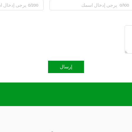
0/200
0/100
إرسال