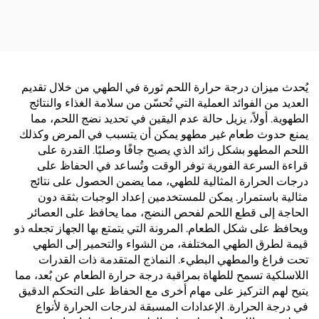
يُحدث ميزان درجة حرارة اللحم ثورة في الطهي من خلال تقديم
العديد من الفوائد العملية التي تُحسّن من سلامة الغذاء والنتائج
الطهوية. أولاً، يزيل حالة عدم اليقين في تحديد نضج اللحم، مما
يمنع حدوث طعام غير مطهو يمكن أن يتسبب في المرض وكذلك
اللحم المطهو بشكل زائد الذي يصبح جافًا وصلبًا. القدرة على
قراءة السرعة الفورية توفر الوقت وتُساعد في الحفاظ على
درجات الحرارة المثالية للطهي، مما يضمن الحصول على نتائج
مثالية باستمرار. يمكن للمستخدمين إعداد الوجبات بثقة دون
الحاجة إلى قطع اللحم لفحص النضج، مما يحافظ على العصائر
ويحافظ على شكل الطعام. المرونة التي يتمتع بها الجهاز تجعله ذو
قيمة لطرق الطهي المختلفة، من الشواء والتحمير إلى الطهي
تحت فراغ والمطهي البطيء. النماذج المتقدمة ذات القدرات
اللاسلكية تسمح للطهاة بمراقبة درجة حرارة الطعام عن بُعد، مما
يتيح لهم التركيز على مهام أخرى مع الحفاظ على التحكم الدقيق
في درجة الحرارة. الإعدادات المسبقة لدرجات الحرارة لأنواع