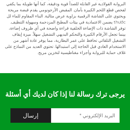
البروابة الفولاذية غير القابلة للصدأ قوية ودقيقة، كما أنها طويلة بما يكفي
لفحص قطع اللحم الكبيرة بأمان. المقبض الأرجونومي يقدم قبضة مريحة
ويحتوي على الشاشة الرقمية بزاوية عرض مثالية. البناء المقاوم للماء لل
thước يضمن الاعتمادية في بيئات المطبخ المزدحمة وسهولة التنظيف.
توفر الشاشة ذات الإضاءة الخلفية قراءة واضحة في أي ظروف إضاءة،
بينما تجعل الأرقام الكبيرة والتحكم البديهي التشغيل سهلاً. ميزة إيقاف
التشغيل التلقائي تحافظ على عمر البطارية، مما يوفر عادة أشهر من
الاستخدام العادي قبل الحاجة إلى استبدالها. تحتوي العديد من النماذج على
غلاف حماية للبروابة وأجزاء مغناطيسية لتخزين مريح.
يرجى ترك رسالة لنا إذا كان لديك أي أسئلة
إرسال