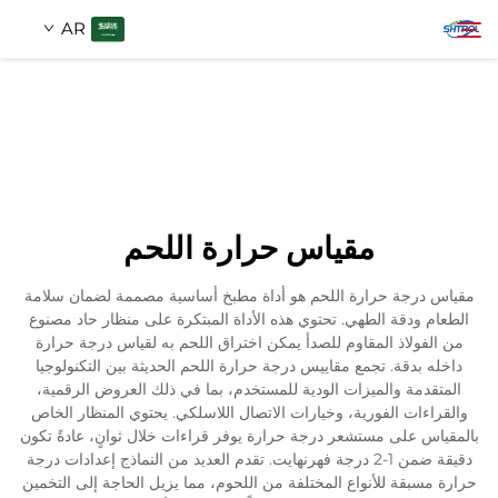
AR
معلومات عنا
بحث
منتجات
مقياس حرارة اللحم
اتصل بنا
مقياس درجة حرارة اللحم هو أداة مطبخ أساسية مصممة لضمان سلامة
الطعام ودقة الطهي. تحتوي هذه الأداة المبتكرة على منظار حاد مصنوع
من الفولاذ المقاوم للصدأ يمكن اختراق اللحم به لقياس درجة حرارة
داخله بدقة. تجمع مقاييس درجة حرارة اللحم الحديثة بين التكنولوجيا
المتقدمة والميزات الودية للمستخدم، بما في ذلك العروض الرقمية،
والقراءات الفورية، وخيارات الاتصال اللاسلكي. يحتوي المنظار الخاص
بالمقياس على مستشعر درجة حرارة يوفر قراءات خلال ثوانٍ، عادةً تكون
دقيقة ضمن 1-2 درجة فهرنهايت. تقدم العديد من النماذج إعدادات درجة
حرارة مسبقة للأنواع المختلفة من اللحوم، مما يزيل الحاجة إلى التخمين