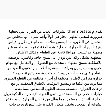
تقدم م thermostats الشوايات العديد من المزايا التي تجعلها
ضرورية لمحبي الطهي الخارجي. أولاً وأهم شيء، أنها تتخلص من
التخمين في الطهي، مما يضمن سلامة الطعام عن طريق قياس
دقيق لدرجات الحرارة الداخلية. هذه الدقة تمنع حدوث لحوم غير
مطهية قد تسبب أمراضًا ناتجة عن الطعام وكذلك الأطباق
المطهية بشكل زائد التي تؤدي إلى نسيج جاف وقاسي. الوظيفة
اللاسلكية تسمح للطهاة بالتحدث مع الضيوف أو التعامل مع مهام
أخرى بينما يقومون بمراقبة مستمرة لطعامهم. تحتوي العديد من
النماذج على مجسات مزدوجة أو متعددة، مما يتيح تتبع درجة
حرارة متزامن لأطباق مختلفة أو أجزاء مختلفة من القطع الكبيرة،
مما يزيد من الكفاءة وتنسيق التوقيت للأطباق المعقدة. برامج
درجات الحرارة المسبقة تبسط الطهي للمبتدئين بينما تقدم
خيارات تخصيص للمستخدمين ذوي الخبرة. الإشعارات الذكية تزيل
الحاجة للتحقق المستمر، مما يقلل من فقدان الحرارة بسبب فتح
الشواية أو المدخن بشكل متكرر. القدرة على تتبع تاريخ درجات