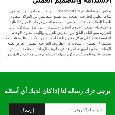
الاستدامة والتصميم العملي
يعكس جودة البناء لم thermostats الشواية استخدامها المقصود في
بيئات الطهي الخارجية الصعبة. يتم تصنيع المقاييس من الفولاذ المقاوم
للصدأ الصالح للاستهلاك الآدمي، مصممة لتحمل درجات الحرارة العالية
والاستخدام المتكرر. تحتوي أسلاك الاستشعار على عزل سيليكون عالي
الحرارة يمنع التلف الناتج عن التعرض للحرارة واللهب. يحتوي الوحدة
الرئيسية عادةً على هيكل مقاوم للماء لحمايته من الأمطار والرشقات، مع
تصنيف IP يضمن الاعتمادية في الظروف الخارجية. يتضمن العرض تقنية
الإضاءة الخلفية لسهولة القراءة في ظروف الإضاءة المختلفة، بينما تم
تصميم واجهة المستخدم لتكون سهلة الاستخدام حتى مع اليدين الدهنيتين.
يرجى ترك رسالة لنا إذا كان لديك أي أسئلة
إرسال