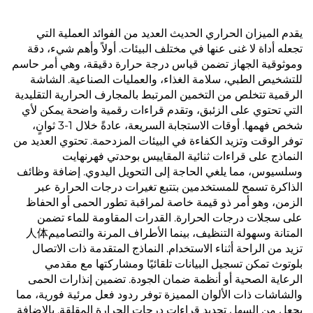
يقدم الميزان الحراري الحديث العديد من الفوائد العملية التي
تجعله أداة لا غنى عنها في مختلف البيئات. أولاً وأهم شيء، دقة
وموثوقية الجهاز تضمن قياس درجة حرارة دقيقة، وهي أمر حاسم
للتشخيص الطبي، سلامة الغذاء، والعمليات الصناعية. الشاشة
الرقمية تتخلص من التخمين المرتبط بالمجارف الحرارية التقليدية
التي تحتوي على الزئبق، وتقدم قراءات رقمية واضحة يمكن لأي
شخص فهمها. أوقات الاستجابة السريعة، عادةً خلال 1-3 ثوانٍ،
توفر الوقت وتزيد الكفاءة في البيئات المزدحمة. تحتوي العديد من
النماذج على قراءات ثنائية المقاييس بوحدتي فهرنهايت
وسلسيوس، مما يلغي الحاجة إلى التحويل اليدوي. إضافة وظائف
الذاكرة تسمح للمستخدمين بتتبع تغيرات درجات الحرارة عبر
الزمن، وهو أمر ذو قيمة خاصة لمراقبة تطور الحمى أو الحفاظ
على سجلات درجات الحرارة. القدرات المقاومة للماء تضمن
المتانة وسهولة التنظيف، بينما الأطراف المرنة والتصاميم人体
تزيد من الراحة أثناء الاستخدام. النماذج المتقدمة ذات الاتصال
بلوتوث تمكن تسجيل البيانات تلقائيًا ومشاركتها مع مقدمي
الرعاية الصحية أو أنظمة ضمان الجودة. تضمين إنذارات الحمى
والشاشات ذات الألوان المميزة توفر ردود فعل مرئية فورية، مما
يجعل من السهل تحديد قراءات درجات الحرارة المقلقة. بالإضافة