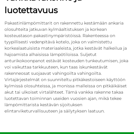
luotettavuus
Pakastinlämpömittarit on rakennettu kestämään ankaria
olosuhteita jatkuvan kylmäaltistuksen ja korkean
kosteustason pakastinympäristöissä. Rakenteessa on
tyypillisesti vedenpitävä kotelo, joka on valmistettu
korkealaatuisista materiaaleista, jotka kestävät halkeilua ja
hajoamista alhaisissa lämpötiloissa. Suljetut
anturikokoonpanot estävät kosteuden tunkeutumisen, joka
voi vaikuttaa tarkkuuteen, kun taas iskunkestävät
rakenneosat suojaavat vahingoilta vahingoilta.
Virtajärjestelmät on suunniteltu pitkäkestoiseen käyttöön
kylmissä olosuhteissa, ja monissa malleissa on pitkäikäiset
akut tai ulkoiset virtalähteet. Tämä vankka rakenne takaa
luotettavan toiminnan useiden vuosien ajan, mikä tekee
lämpömittarista kestävän sijoituksen
elintarviketurvallisuuteen ja säilytyksen laatuun.