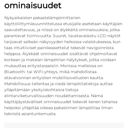
ominaisuudet
Nykyaikaisten pakastelämpömittarien
käyttöliittymäsuunnittelussa etusijalle asetetaan käyttäjien
saavutettavuus, ja niissä on älykkäitä ominaisuuksia, jotka
parantavat toimivuutta. Suuret, taustavalaistu LCD-näytöt
tarjoavat selkeän näkyvyyden heikossa valaistuksessa, kun
taas intuitiiviset painikeasettelut tekevät navigoinnista
helppoa. Älykkäät ominaisuudet sisältävät ohjelmoitavat
korkean ja matalan lämpötilan hälytykset, jotka voidaan
mukauttaa erityistarpeisiin. Monissa malleissa on
Bluetooth- tai WiFi-yhteys, mikä mahdollistaa
etävalvonnan erityisten mobiilisovellusten kautta.
Mahdollisuus tallentaa ja viedä lämpötilatietoja auttaa
ylläpitämään yksityiskohtaisia tietoja
elintarviketurvallisuuden noudattamisesta. Nämä
käyttäjäystävälliset ominaisuudet tekevät kenen tahansa
helpoksi ylläpitää oikeaa pakastimen lämpötilaa ilman
teknistä asiantuntemusta.