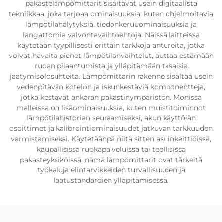
pakastelämpömittarit sisältävät usein digitaalista
tekniikkaa, joka tarjoaa ominaisuuksia, kuten ohjelmoitavia
lämpötilahälytyksiä, tiedonkeruuominaisuuksia ja
langattomia valvontavaihtoehtoja. Näissä laitteissa
käytetään tyypillisesti erittäin tarkkoja antureita, jotka
voivat havaita pienet lämpötilanvaihtelut, auttaa estämään
ruoan pilaantumista ja ylläpitämään tasaisia
jäätymisolosuhteita. Lämpömittarin rakenne sisältää usein
vedenpitävän kotelon ja iskunkestäviä komponentteja,
jotka kestävät ankaran pakastinympäristön. Monissa
malleissa on lisäominaisuuksia, kuten muistitoiminnot
lämpötilahistorian seuraamiseksi, akun käyttöiän
osoittimet ja kalibrointiominaisuudet jatkuvan tarkkuuden
varmistamiseksi. Käytetäänpä niitä sitten asuinkeittiöissä,
kaupallisissa ruokapalveluissa tai teollisissa
pakasteyksiköissä, nämä lämpömittarit ovat tärkeitä
työkaluja elintarvikkeiden turvallisuuden ja
laatustandardien ylläpitämisessä.