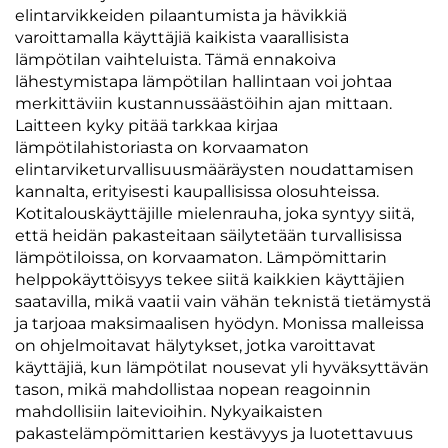
elintarvikkeiden pilaantumista ja hävikkiä
varoittamalla käyttäjiä kaikista vaarallisista
lämpötilan vaihteluista. Tämä ennakoiva
lähestymistapa lämpötilan hallintaan voi johtaa
merkittäviin kustannussäästöihin ajan mittaan.
Laitteen kyky pitää tarkkaa kirjaa
lämpötilahistoriasta on korvaamaton
elintarviketurvallisuusmääräysten noudattamisen
kannalta, erityisesti kaupallisissa olosuhteissa.
Kotitalouskäyttäjille mielenrauha, joka syntyy siitä,
että heidän pakasteitaan säilytetään turvallisissa
lämpötiloissa, on korvaamaton. Lämpömittarin
helppokäyttöisyys tekee siitä kaikkien käyttäjien
saatavilla, mikä vaatii vain vähän teknistä tietämystä
ja tarjoaa maksimaalisen hyödyn. Monissa malleissa
on ohjelmoitavat hälytykset, jotka varoittavat
käyttäjiä, kun lämpötilat nousevat yli hyväksyttävän
tason, mikä mahdollistaa nopean reagoinnin
mahdollisiin laitevioihin. Nykyaikaisten
pakastelämpömittarien kestävyys ja luotettavuus