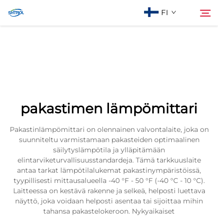
FI
Tietoa meistä
Haku
Tuotteet
pakastimen lämpömittari
Ota Yhteyttä
Pakastinlämpömittari on olennainen valvontalaite, joka on
suunniteltu varmistamaan pakasteiden optimaalinen
säilytyslämpötila ja ylläpitämään
elintarviketurvallisuusstandardeja. Tämä tarkkuuslaite
antaa tarkat lämpötilalukemat pakastinympäristöissä,
tyypillisesti mittausalueella -40 °F - 50 °F (-40 °C - 10 °C).
Laitteessa on kestävä rakenne ja selkeä, helposti luettava
näyttö, joka voidaan helposti asentaa tai sijoittaa mihin
tahansa pakastelokeroon. Nykyaikaiset