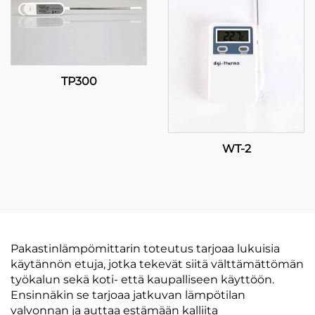
TP300
WT-2
Pakastinlämpömittarin toteutus tarjoaa lukuisia
käytännön etuja, jotka tekevät siitä välttämättömän
työkalun sekä koti- että kaupalliseen käyttöön.
Ensinnäkin se tarjoaa jatkuvan lämpötilan
valvonnan ja auttaa estämään kalliita