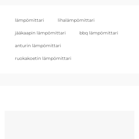
lämpömittari
lihalämpömittari
jääkaapin lämpömittari
bbq lämpömittari
anturin lämpömittari
ruokakoetin lämpömittari