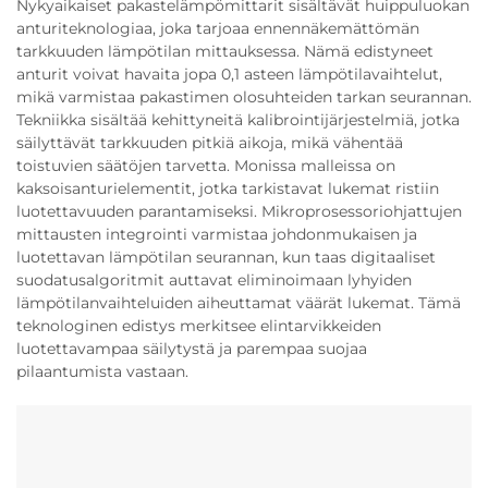
Nykyaikaiset pakastelämpömittarit sisältävät huippuluokan
anturiteknologiaa, joka tarjoaa ennennäkemättömän
tarkkuuden lämpötilan mittauksessa. Nämä edistyneet
anturit voivat havaita jopa 0,1 asteen lämpötilavaihtelut,
mikä varmistaa pakastimen olosuhteiden tarkan seurannan.
Tekniikka sisältää kehittyneitä kalibrointijärjestelmiä, jotka
säilyttävät tarkkuuden pitkiä aikoja, mikä vähentää
toistuvien säätöjen tarvetta. Monissa malleissa on
kaksoisanturielementit, jotka tarkistavat lukemat ristiin
luotettavuuden parantamiseksi. Mikroprosessoriohjattujen
mittausten integrointi varmistaa johdonmukaisen ja
luotettavan lämpötilan seurannan, kun taas digitaaliset
suodatusalgoritmit auttavat eliminoimaan lyhyiden
lämpötilanvaihteluiden aiheuttamat väärät lukemat. Tämä
teknologinen edistys merkitsee elintarvikkeiden
luotettavampaa säilytystä ja parempaa suojaa
pilaantumista vastaan.