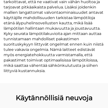
tarkoittavat, että ne vaativat vain vähän huoltoa ja
tarjoavat pitkäaikaista palvelua. Lisäksi joidenkin
mallien langattomat valvontaominaisuudet antavat
käyttäjille mahdollisuuden tarkistaa lämpötiloja
etänä älypuhelinsovellusten kautta, mikä lisää
lämpötilan hallintaan mukavuutta ja joustavuutta.
Kyky seurata lämpötilakuvioita ajan mittaan auttaa
tunnistamaan mahdolliset pakastimen
suorituskykyyn liittyvät ongelmat ennen kuin niistä
tulee vakavia ongelmia. Nämä laitteet edistävät
myös energiatehokkuutta varmistamalla, että
pakastimet toimivat optimaalisissa lämpötiloissa,
mikä saattaa vähentää sähkönkulutusta ja siihen
liittyviä kustannuksia.
Käytännöllisiä neuvoja