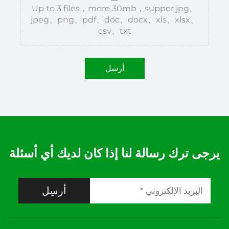
Up to 3 files，more 30mb，suppor jpg、
jpeg、png、pdf、doc、docx、xls、xlsx、
csv、txt
أرسل
يرجى ترك رسالة لنا إذا كان لديك أي أسئلة
أرسِل