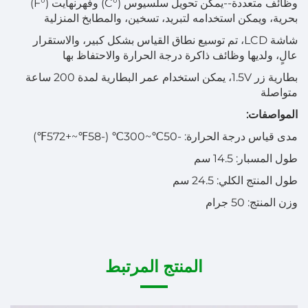
وظائف متعددة--يمكن تحويل سلسيوس (°C) وفهرنهايت (°F)
بحرية، ويمكن استخدامه لتبريد، تسخين، والمطابخ المنزلية
شاشة LCD، تم توسيع نطاق القياس بشكل كبير، والاستقرار
عالٍ، ولديها وظائف ذاكرة درجة الحرارة والاحتفاظ بها
بطارية زر 1.5V، يمكن استخدام عمر البطارية لمدة 200 ساعة
متواصلة
المواصفات:
مدى قياس درجة الحرارة: -50℃~300℃ (-58℉~+572℉)
طول المسبار: 14.5 سم
طول المنتج الكلي: 24.5 سم
وزن المنتج: 50 جرام
المنتج المرتبط