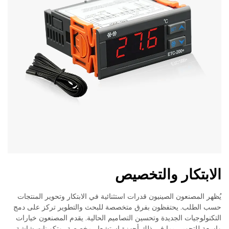
الابتكار والتخصيص
يُظهر المصنعون الصينيون قدرات استثنائية في الابتكار وتحوير المنتجات
حسب الطلب. يحتفظون بفرق متخصصة للبحث والتطوير تركز على دمج
التكنولوجيات الجديدة وتحسين التصاميم الحالية. يقدم المصنعون خيارات
واسعة للتحوير، بما في ذلك أجهزة استشعار مخصصة، وتكوينات شاشة