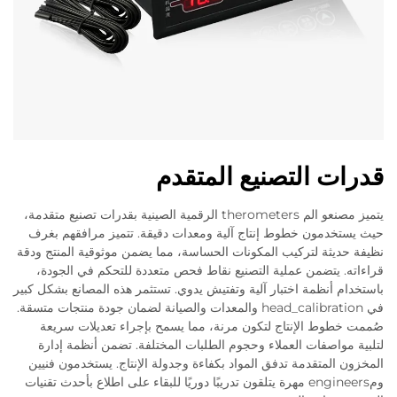
قدرات التصنيع المتقدم
يتميز مصنعو الم therometers الرقمية الصينية بقدرات تصنيع متقدمة،
حيث يستخدمون خطوط إنتاج آلية ومعدات دقيقة. تتميز مرافقهم بغرف
نظيفة حديثة لتركيب المكونات الحساسة، مما يضمن موثوقية المنتج ودقة
قراءاته. يتضمن عملية التصنيع نقاط فحص متعددة للتحكم في الجودة،
باستخدام أنظمة اختبار آلية وتفتيش يدوي. تستثمر هذه المصانع بشكل كبير
في head_calibration والمعدات والصيانة لضمان جودة منتجات متسقة.
صُممت خطوط الإنتاج لتكون مرنة، مما يسمح بإجراء تعديلات سريعة
لتلبية مواصفات العملاء وحجوم الطلبات المختلفة. تضمن أنظمة إدارة
المخزون المتقدمة تدفق المواد بكفاءة وجدولة الإنتاج. يستخدمون فنيين
ومengineers مهرة يتلقون تدريبًا دوريًا للبقاء على اطلاع بأحدث تقنيات