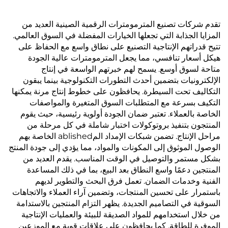
تقدم شركات تصنيع المترمومترات الرقمية الصينية العديد من
المزايا الجذابة التي تجعلها الخيارات المفضلة في السوق العالمي.
تتيح قدراتهم الإنتاجية التصنيع على نطاق واسع مع الحفاظ على
هيكل أسعار تنافسي، مما يجعل المترمومترات عالية الجودة
متاحة لسوق أوسع. يسمح لهم خبرتهم الواسعة في إنتاج
الإلكترونيات بتضمين أحدث التطورات التكنولوجية بينما يبقون
التكاليف تحت السيطرة. يحافظون على خطوط إنتاج مرنة يمكنها
التكيف بسرعة مع المتطلبات السوق المتغيرة والمواصفات
الخاصة بالعملاء. تعتبر ضمان الجودة أولوية رئيسية، حيث يقوم
المنتجون بتنفيذ بروتوكولات اختبار شاملة في كل مرحلة من
مراحل الإنتاج. تضمن شبكات الإمداد المablished الخاصة بهم
الوصول الموثوق إلى المكونات والمواد، مما يؤدي إلى جودة المنتج
بشكل مستمر والتوصيل في الوقت المناسب. يقدم العديد من
المنتجين دعمًا واسع النطاق بعد البيع، بما في ذلك المساعدة
الفنية وخدمات الضمان. تعمل فرق البحث والتطوير لديهم
باستمرار على تحسين المنتجات، وتضمين آراء العملاء والاتجاهات
السوقية في التصاميم الجديدة. يظهر التزام المنتجين بالاستدامة
من خلال استخدامهم للمواد الصديقة للبيئة والعمليات الإنتاجية
الموفرة للطاقة. كما يحافظون على علاقات قوية مع الموزعين